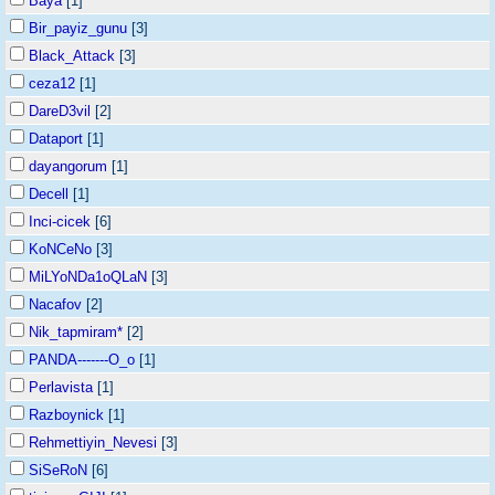
Baya
[1]
Bir_payiz_gunu
[3]
Black_Attack
[3]
ceza12
[1]
DareD3vil
[2]
Dataport
[1]
dayangorum
[1]
Decell
[1]
Inci-cicek
[6]
KoNCeNo
[3]
MiLYoNDa1oQLaN
[3]
Nacafov
[2]
Nik_tapmiram*
[2]
PANDA-------O_o
[1]
Perlavista
[1]
Razboynick
[1]
Rehmettiyin_Nevesi
[3]
SiSeRoN
[6]