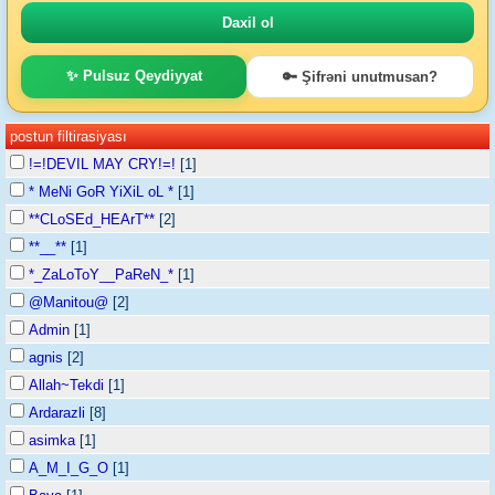
✨ Pulsuz Qeydiyyat
🔑 Şifrəni unutmusan?
postun filtirasiyası
!=!DEVIL MAY CRY!=!
[1]
* MeNi GoR YiXiL oL *
[1]
**CLoSEd_HEArT**
[2]
**__**
[1]
*_ZaLoToY__PaReN_*
[1]
@Manitou@
[2]
Admin
[1]
agnis
[2]
Allah~Tekdi
[1]
Ardarazli
[8]
asimka
[1]
A_M_I_G_O
[1]