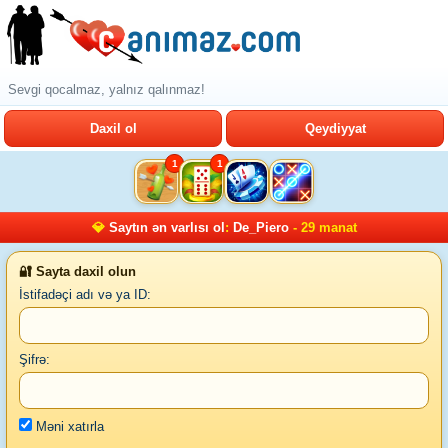
Sevgi qocalmaz, yalnız qalınmaz!
Daxil ol
Qeydiyyat
1
1
💎
Saytın ən varlısı ol
:
De_Piero
- 29 manat
🔐 Sayta daxil olun
İstifadəçi adı və ya ID:
Şifrə:
Məni xatırla