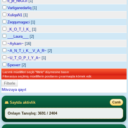
ti_je_neGIJI
[1]
Varliganedarliq
[1]
XuliqaN1
[1]
Zeqqumagaci
[1]
_K_O_T_İ_K_
[1]
___Laura___
[2]
~Aykam~
[16]
~A_N_T_i_K__V_A_R~
[2]
~U_T_O_P_I_Y_A~
[1]
Брюнет
[2]
Lazımlı müellifleri seçib "filtirle" düymesine basın
Filterasiya seçilmiş müelliflerin postlarını çıxarmaqda kömek edir.
Mövzuya qayıt
👥 Saytda aktivlik
Canlı
Onlayn Tanışlıq: 3691 / 2404