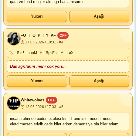
qara ve tund rengler almaga baslamisam)
Yuxarı
Aşağı
~U_T_O_P_I_Y_A~
OFF
🕒 17.05.2026 / 10:31 · #4
🏷 ...Я в ЧёрноМ...Но ЯрчЕ из МногиХ...
Bas agrilarim meni cox yorur.
Yuxarı
Aşağı
Whitewolves
OFF
🕒 13.05.2026 / 17:33 · #5
insan zehni de beden ezelesi kimidi onu isletmesen mesq
eletdirmesen eriyib gede biler erken demensiya ola biler adam