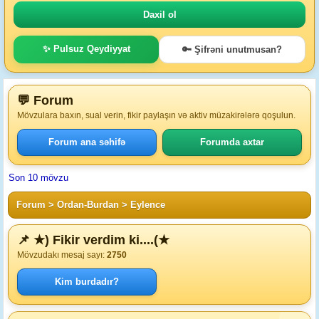
✨ Pulsuz Qeydiyyat
🔑 Şifrəni unutmusan?
💬 Forum
Mövzulara baxın, sual verin, fikir paylaşın və aktiv müzakirələrə qoşulun.
Forum ana səhifə
Forumda axtar
Son 10 mövzu
Forum
>
Ordan-Burdan
>
Eylence
📌 ★) Fikir verdim ki....(★
Mövzudakı mesaj sayı:
2750
Kim burdadır?