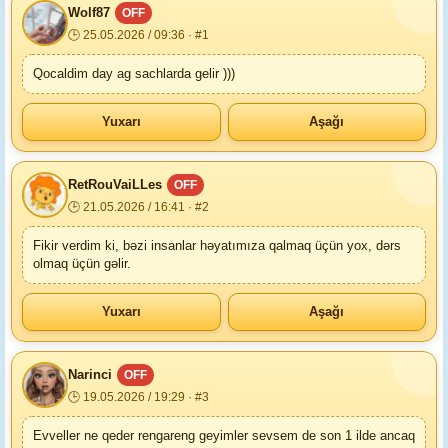
Wolf87
OFF
🕒 25.05.2026 / 09:36 · #1
Qocaldim day ag sachlarda gelir )))
Yuxarı
Aşağı
RetRouVaiLLes
OFF
🕒 21.05.2026 / 16:41 · #2
Fikir verdim ki, bəzi insanlar həyatımıza qalmaq üçün yox, dərs
olmaq üçün gəlir.
Yuxarı
Aşağı
Narinci
OFF
🕒 19.05.2026 / 19:29 · #3
Evveller ne qeder rengareng geyimler sevsem de son 1 ilde ancaq