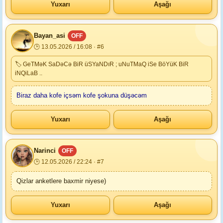
Yuxarı
Aşağı
Bayan_asi
OFF
🕒 13.05.2026 / 16:08 · #6
🏷 GeTMəK SaDəCə BiR üSYaNDıR ; uNuTMaQ iSe BöYüK BiR
iNQiLaB ..
Biraz daha kofe içsəm kofe şokuna düşəcəm
Yuxarı
Aşağı
Narinci
OFF
🕒 12.05.2026 / 22:24 · #7
Qizlar anketlere baxmir niyese)
Yuxarı
Aşağı