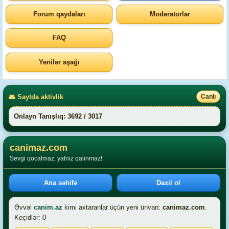
Forum qaydaları
Moderatorlar
FAQ
Yenilər aşağı
👥 Saytda aktivlik
Canlı
Onlayn Tanışlıq: 3692 / 3017
canimaz.com
Sevgi qocalmaz, yalnız qalınmaz!
Ana səhifə
Daxil ol
Əvvəl
canim.az
kimi axtaranlar üçün yeni ünvan:
canimaz.com
.
Keçidlər: 0