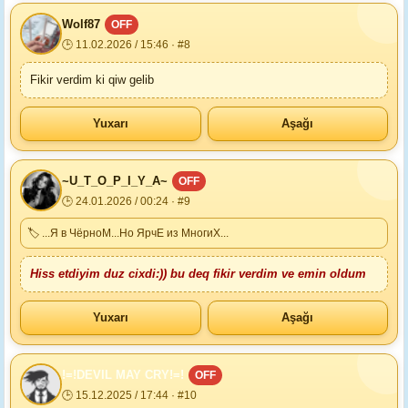
Wolf87
OFF
🕒 11.02.2026 / 15:46 · #8
Fikir verdim ki qiw gelib
Yuxarı
Aşağı
~U_T_O_P_I_Y_A~
OFF
🕒 24.01.2026 / 00:24 · #9
🏷 ...Я в ЧёрноМ...Но ЯрчЕ из МногиХ...
Hiss etdiyim duz cixdi:)) bu deq fikir verdim ve emin oldum
Yuxarı
Aşağı
!=!DEVIL MAY CRY!=!
OFF
🕒 15.12.2025 / 17:44 · #10