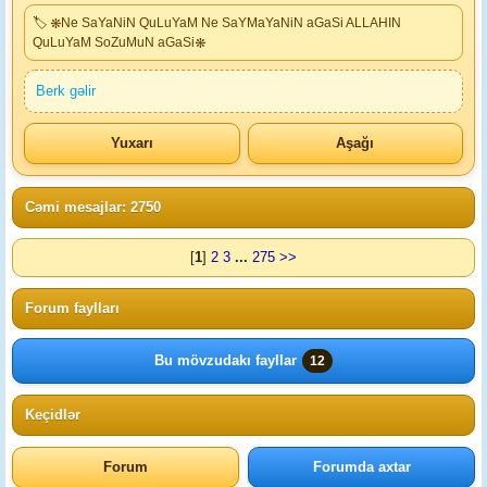
🏷 ❋Ne SaYaNiN QuLuYaM Ne SaYMaYaNiN aGaSi ALLAHIN
QuLuYaM SoZuMuN aGaSi❋
Berk gəlir
Yuxarı
Aşağı
Cəmi mesajlar: 2750
[
1
]
2
3
...
275
>>
Forum faylları
Bu mövzudakı fayllar
12
Keçidlər
Forum
Forumda axtar