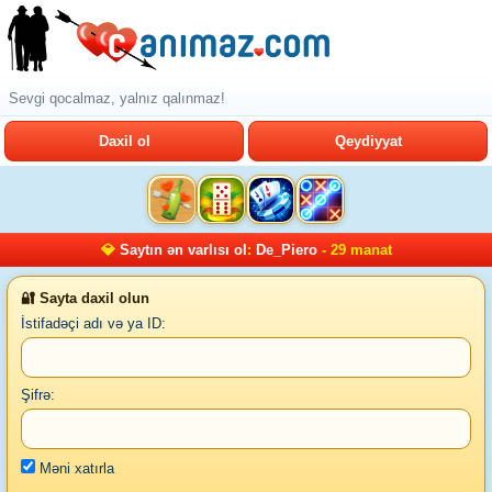
Sevgi qocalmaz, yalnız qalınmaz!
Daxil ol
Qeydiyyat
💎
Saytın ən varlısı ol
:
De_Piero
- 29 manat
🔐 Sayta daxil olun
İstifadəçi adı və ya ID:
Şifrə:
Məni xatırla