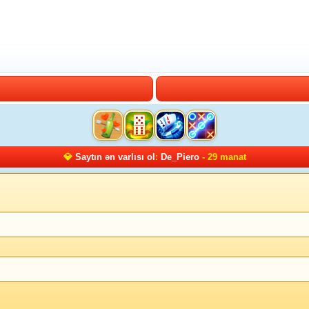
💎
Saytın ən varlısı ol
:
De_Piero
- 29 manat