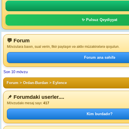
✨ Pulsuz Qeydiyyat
💬 Forum
Mövzulara baxın, sual verin, fikir paylaşın və aktiv müzakirələrə qoşulun.
Forum ana səhifə
Son 10 mövzu
Forum
>
Ordan-Burdan
>
Eylence
📌 Forumdaki userler....
Mövzudakı mesaj sayı:
417
Kim burdadır?