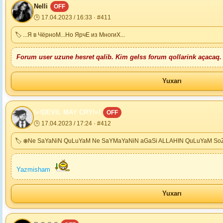
Nelli
OFF
🕒 17.04.2023 / 16:33 · #411
🏷 ...Я в ЧёрноМ...Но ЯрчЕ из МногиХ...
Forum user uzune hesret qalib. Kim gelss forum qollarink açacaq.
Yuxarı
!=!DEVIL MAY CRY!=!
OFF
🕒 17.04.2023 / 17:24 · #412
🏷 ❋Ne SaYaNiN QuLuYaM Ne SaYMaYaNiN aGaSi ALLAHIN QuLuYaM S
Yazmisham
Yuxarı