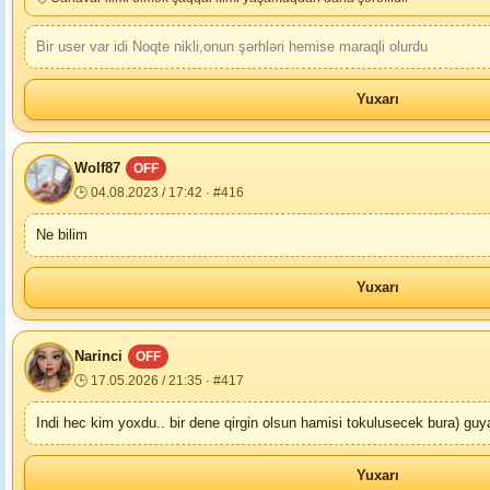
Bir user var idi Noqte nikli,onun şərhləri hemise maraqli olurdu
Yuxarı
Wolf87
OFF
🕒 04.08.2023 / 17:42 · #416
Ne bilim
Yuxarı
Narinci
OFF
🕒 17.05.2026 / 21:35 · #417
Indi hec kim yoxdu.. bir dene qirgin olsun hamisi tokulusecek bura) guya
Yuxarı