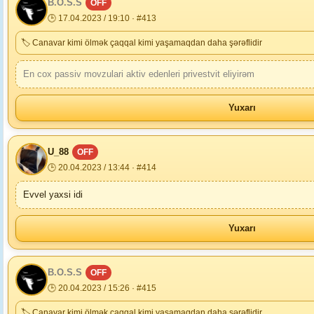
B.O.S.S
OFF
🕒 17.04.2023 / 19:10 · #413
🏷 Canavar kimi ölmək çaqqal kimi yaşamaqdan daha şərəflidir
En cox passiv movzulari aktiv edenleri privestvit eliyirəm
Yuxarı
U_88
OFF
🕒 20.04.2023 / 13:44 · #414
Evvel yaxsi idi
Yuxarı
B.O.S.S
OFF
🕒 20.04.2023 / 15:26 · #415
🏷 Canavar kimi ölmək çaqqal kimi yaşamaqdan daha şərəflidir