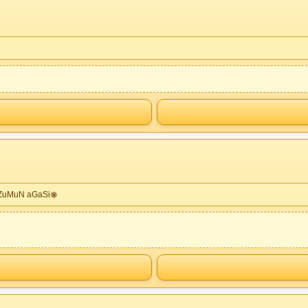
oZuMuN aGaSi❋