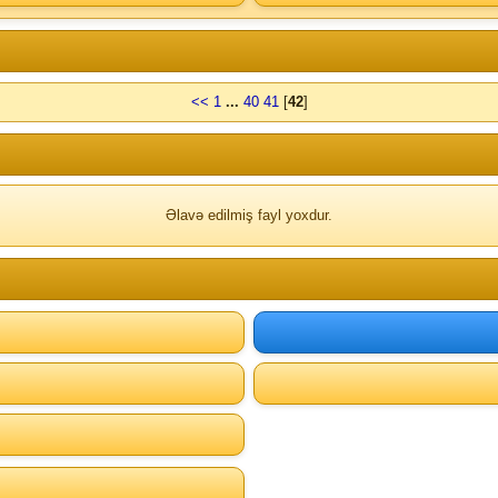
<<
1
...
40
41
[
42
]
Əlavə edilmiş fayl yoxdur.