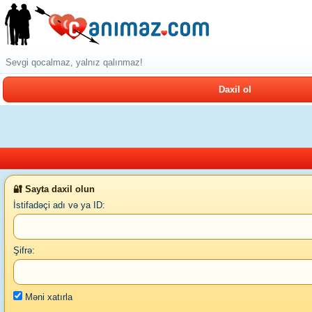
Sevgi qocalmaz, yalnız qalınmaz!
Daxil ol
🔐 Sayta daxil olun
İstifadəçi adı və ya ID:
Şifrə:
Məni xatırla