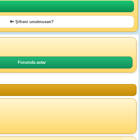
🔑 Şifrəni unutmusan?
Forumda axtar