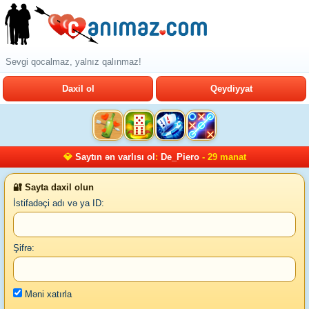
Sevgi qocalmaz, yalnız qalınmaz!
Daxil ol
Qeydiyyat
💎
Saytın ən varlısı ol
:
De_Piero
- 29 manat
🔐 Sayta daxil olun
İstifadəçi adı və ya ID:
Şifrə:
Məni xatırla