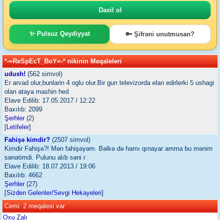
✨ Pulsuz Qeydiyyat
🔑 Şifrəni unutmusan?
*-=ReSpEcT_BoY=-* nikinin Meqaleleri
udush!
(562 simvol)
Er arvad olur,bunlarin 4 oglu olur.Bir gun televizorda elan edirlerki 5 ushagi
olan ataya mashin hed
Elave Edilib: 17.05.2017 / 12:22
Baxılıb: 2099
Şerhler
(2)
[
Letifeler
]
Fahişə kimdir?
(2507 simvol)
Kimdir Fahişə?! Mən fahişəyəm. Bəlkə də hamı qınayar amma bu mənim
sənətimdi. Pulunu alıb səni r
Elave Edilib: 18.07.2013 / 19:06
Baxılıb: 4662
Şerhler
(27)
[
Sizden Gelenler/Sevgi Hekayeleri
]
Cemi: 2 meqalesi var
Oxu Zalı