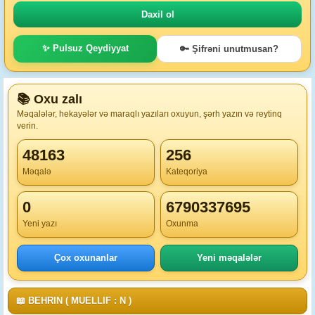
✨ Pulsuz Qeydiyyat
🔑 Şifrəni unutmusan?
📚 Oxu zalı
Məqalələr, hekayələr və maraqlı yazıları oxuyun, şərh yazın və reytinq
verin.
48163
256
Məqalə
Kateqoriya
0
6790337695
Yeni yazı
Oxunma
Çox oxunanlar
Yeni məqalələr
📖 BEHRIN ( MUELLIF : N )