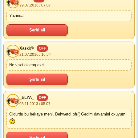
29.07.2016 / 07:07
Yazinda
Şərhi sil
Xaski@
OFF
21.07.2016 / 16:54
Ne vaxt olacaq axri
Şərhi sil
_ELYA_
OFF
03.11.2013 / 05:07
Oldurdu bu hekaye meni. Dehwetdi of((( Gedim davamini oxuyum
Şərhi sil