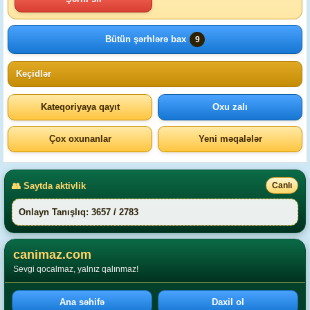
Bütün şərhlərə bax
9
Keçidlər
Kateqoriyaya qayıt
Oxu zalı
Çox oxunanlar
Yeni məqalələr
👥 Saytda aktivlik
Canlı
Onlayn Tanışlıq: 3657 / 2783
canimaz.com
Sevgi qocalmaz, yalnız qalınmaz!
Ana səhifə
Daxil ol