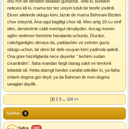
onu min bir derdden beladan gurtarirdi. Tebii ki, bunlarin
neticesi idi ki, mama tez tez ureyin tutub bir terefe yixilirdi.
Ekser ailelerde oldugu kimi, bizde de mama Behmani Bizden
chox isteyirdi. Ana-ogul bagliligi chox idi. Men artig 10-cu sinif
idim, derslerimle ciddi meshgul olmaliydim. Ancag menim
aglim nedense hemishe havalarda uchurdu. Duzdur,
calishganligim olmasa da, yaddashim ve zehnim guclu
oldugu uchun, bir dersi bir defe oxuyan kimi yadimda qalirdi.
Ona gore hazirliglarda nece deyerler " leshimi sudan
cixardirdim". Ilaha mandan fargli olarag sakit ve temkinli
tebietde idi. Hetta atamgil herden zarafat edirdiler ki, ya Ilaha
onlarin dogma gizi deyil, ya da Bahman ile men dogma
uwaglari deyilik.
[
1
]
2
3
...
124
>>
Şərhlər
9
Safira
OFF