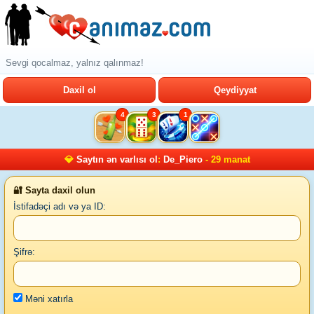
Sevgi qocalmaz, yalnız qalınmaz!
Daxil ol
Qeydiyyat
4
3
1
💎
Saytın ən varlısı ol
:
De_Piero
- 29 manat
🔐 Sayta daxil olun
İstifadəçi adı və ya ID:
Şifrə:
Məni xatırla