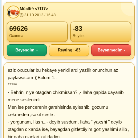
Müəllif: v7117v
🕒 31.10.2013 / 16:48
69626
-83
Oxunma
Reytinq
Bəyəndim +
Reytinq: -83
Bəyənmədim -
eziz oxucular bu hekaye yenidi ardi yazilir onunchun az
paylawacam ))Bolum 1..
*****
- Behrin, niye otagdan chixmirsan? ,- Ilaha gapida dayanib
mene seslenirdi.
Men ise pencerenin garshisinda eyleshib, gozumu
cekmeden ,sakit sesle :
- yorgunam, Ilash..,- deyib susdum. Ilaha " yaxshi " deyib
otagdan cixanda ise, bayagdan gizletdiyim goz yashimi silib ,
bir daha olanlari xatirladim.