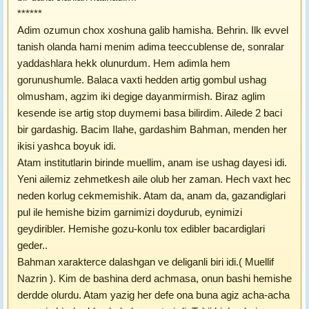
******
Adim ozumun chox xoshuna galib hamisha. Behrin. Ilk evvel
tanish olanda hami menim adima teeccublense de, sonralar
yaddashlara hekk olunurdum. Hem adimla hem
gorunushumle. Balaca vaxti hedden artig gombul ushag
olmusham, agzim iki degige dayanmirmish. Biraz aglim
kesende ise artig stop duymemi basa bilirdim. Ailede 2 baci
bir gardashig. Bacim Ilahe, gardashim Bahman, menden her
ikisi yashca boyuk idi.
Atam institutlarin birinde muellim, anam ise ushag dayesi idi.
Yeni ailemiz zehmetkesh aile olub her zaman. Hech vaxt hec
neden korlug cekmemishik. Atam da, anam da, gazandiglari
pul ile hemishe bizim garnimizi doydurub, eynimizi
geydiribler. Hemishe gozu-konlu tox edibler bacardiglari
geder..
Bahman xarakterce dalashgan ve deliganli biri idi.( Muellif
Nazrin ). Kim de bashina derd achmasa, onun bashi hemishe
derdde olurdu. Atam yazig her defe ona buna agiz acha-acha