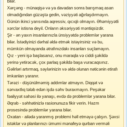
bilər.
Xərçəng - münaqişə və ya davadan sonra barışmaq asan
olmadığından güzəştə gedin, vəziyyəti ağırlaşdırmayın.
Günün ikinci yarısında aqressiv, qıcıqlı olmayın. Əhəmiyyətli
xərclər istisna deyil. Onların əksəriyyəti məntiqsizdir.
Şir - ən yaxın insanlarınızla ünsiyyətdə problemlər yarana
bilər. İstədiyinizi dərhal əldə etmək istəyirsiniz və bu,
mümkün olmayanda ətrafınızdakı insanları suçlamayın.
Qız - yeni işə başlasanız, onu maraqla və ciddi şəkildə
yerinə yetirəcək, çox parlaq şəkildə başa vuracaqsınız.
Gəlirləri artırmaq, səylərinizin və əldə olunan nəticənin etirafı
imkanları yaranır.
Tərəzi - düşünülməmiş addımlar atmayın. Diqqət və
sərvaxtlıq tələb edən işdə səhv buraxmayın. Peşəkar
fəaliyyət sahəsi ilə yanaşı, evdə də problemlər yarana bilər.
Əqrəb - səhhətinizlə rasionunuza fikir verin. Həzm
prosesində problemlər yarana bilər.
Oxatan - ailədə yaranmış problemi həll etməyə çalışın. Şəxsi
istəklər və planlarınızı ümumi mənafeyə qurban verməli