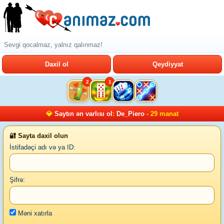
Sevgi qocalmaz, yalnız qalınmaz!
Daxil ol
Qeydiyyat
2
1
💎
Saytın ən varlısı ol
:
De_Piero
- 29 manat
🔐 Sayta daxil olun
İstifadəçi adı və ya ID:
Şifrə:
Məni xatırla