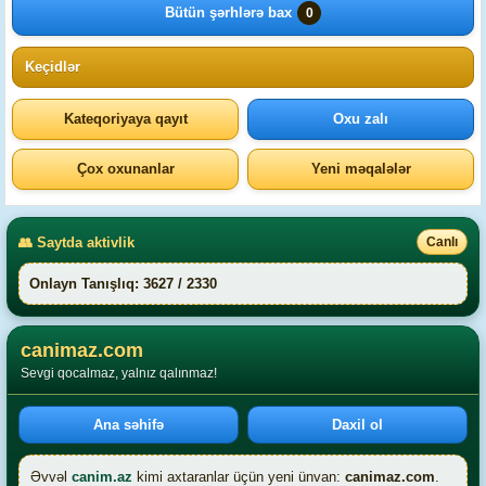
Bütün şərhlərə bax
0
Keçidlər
Kateqoriyaya qayıt
Oxu zalı
Çox oxunanlar
Yeni məqalələr
👥 Saytda aktivlik
Canlı
Onlayn Tanışlıq: 3627 / 2330
canimaz.com
Sevgi qocalmaz, yalnız qalınmaz!
Ana səhifə
Daxil ol
Əvvəl
canim.az
kimi axtaranlar üçün yeni ünvan:
canimaz.com
.