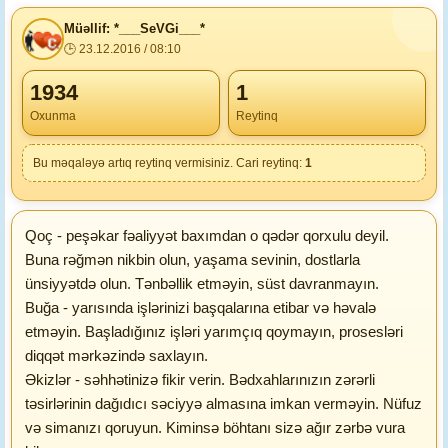
Müəllif: *___SeVGi___*
🕒 23.12.2016 / 08:10
1934
1
Oxunma
Reytinq
Bu məqaləyə artıq reytinq vermisiniz. Cari reytinq:
1
Qoç - peşəkar fəaliyyət baxımdan o qədər qorxulu deyil.
Buna rəğmən nikbin olun, yaşama sevinin, dostlarla
ünsiyyətdə olun. Tənbəllik etməyin, süst davranmayın.
Buğa - yarısında işlərinizi başqalarına etibar və həvalə
etməyin. Başladığınız işləri yarımçıq qoymayın, prosesləri
diqqət mərkəzində saxlayın.
Əkizlər - səhhətinizə fikir verin. Bədxahlarınızın zərərli
təsirlərinin dağıdıcı səciyyə almasına imkan verməyin. Nüfuz
və simanızı qoruyun. Kiminsə böhtanı sizə ağır zərbə vura