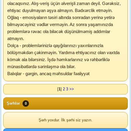
olacaqsınız. Alış-veriş üçün əlverişli zaman deyil. Gərəksiz,
ehtiyac duyulmayan əşya almayın. Bədxərclik etməyin.
Oğlaq - emosiyaların təsiri altında sonradan yerinə yetirə
bilməyəcəyiniz vədlər verməyin. Az sonra yaşamınızda
problemlərə rəvac ola biləcək düşünülməmiş addımlar
atmayın.
Dolça - problemlərinizlə qayğılarınızı yaxınlarınızla
bölüşməkdən çəkinməyin. Yardıma ehtiyacınız olan vaxtda
kömək ala bilərsiniz. İşdə həmkarlarınız və rəhbərliklə
münasibətlərdə sərinləşmə ola bilər.
Balıqlar - gərgin, ancaq məhsuldar fəaliyyət
[
1
]
2
3
>>
Şərhlər
0
Şərh yoxdur. İlk şərhi siz yazın.