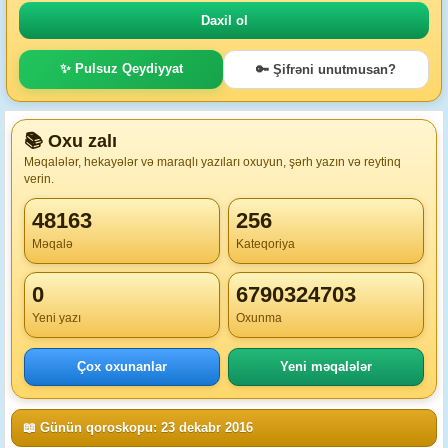
✨ Pulsuz Qeydiyyat
🔑 Şifrəni unutmusan?
📚 Oxu zalı
Məqalələr, hekayələr və maraqlı yazıları oxuyun, şərh yazın və reytinq
verin.
48163
256
Məqalə
Kateqoriya
0
6790324703
Yeni yazı
Oxunma
Çox oxunanlar
Yeni məqalələr
📖 Günün qoroskopu: 23 dekabr 2016