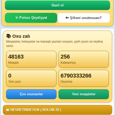
✨ Pulsuz Qeydiyyat
🔑 Şifrəni unutmusan?
📚 Oxu zalı
Məqalələr, hekayələr və maraqlı yazıları oxuyun, şərh yazın və reytinq
verin.
48163
256
Məqalə
Kateqoriya
0
6790333266
Yeni yazı
Oxunma
Çox oxunanlar
Yeni məqalələr
📖 HESRETINDEYEM ( BOLUM 28 )