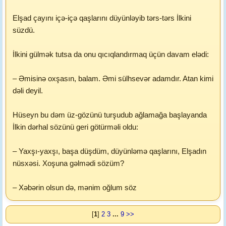
Elşad çayını içə-içə qaşlarını düyünləyib tərs-tərs İlkini
süzdü.
İlkini gülmək tutsa da onu qıcıqlandırmaq üçün davam elədi:
– Əmisinə oxşasın, balam. Əmi sülhsevər adamdır. Atan kimi
dəli deyil.
Hüseyn bu dəm üz-gözünü turşudub ağlamağa başlayanda
İlkin dərhal sözünü geri götürməli oldu:
– Yaxşı-yaxşı, başa düşdüm, düyünləmə qaşlarını, Elşadın
nüsxəsi. Xoşuna gəlmədi sözüm?
– Xəbərin olsun də, mənim oğlum söz
[
1
]
2
3
...
9
>>