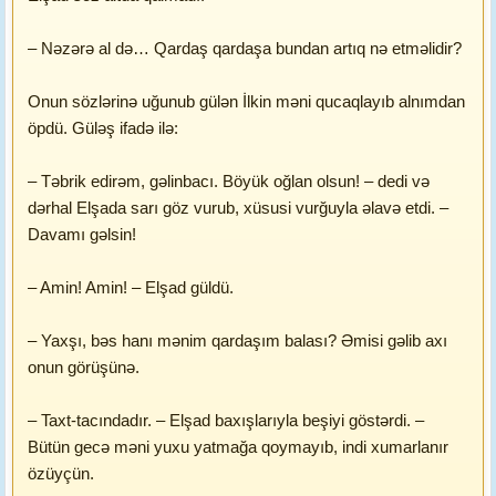
– Nəzərə al də… Qardaş qardaşa bundan artıq nə etməlidir?
Onun sözlərinə uğunub gülən İlkin məni qucaqlayıb alnımdan
öpdü. Güləş ifadə ilə:
– Təbrik edirəm, gəlinbacı. Böyük oğlan olsun! – dedi və
dərhal Elşada sarı göz vurub, xüsusi vurğuyla əlavə etdi. –
Davamı gəlsin!
– Amin! Amin! – Elşad güldü.
– Yaxşı, bəs hanı mənim qardaşım balası? Əmisi gəlib axı
onun görüşünə.
– Taxt-tacındadır. – Elşad baxışlarıyla beşiyi göstərdi. –
Bütün gecə məni yuxu yatmağa qoymayıb, indi xumarlanır
özüyçün.