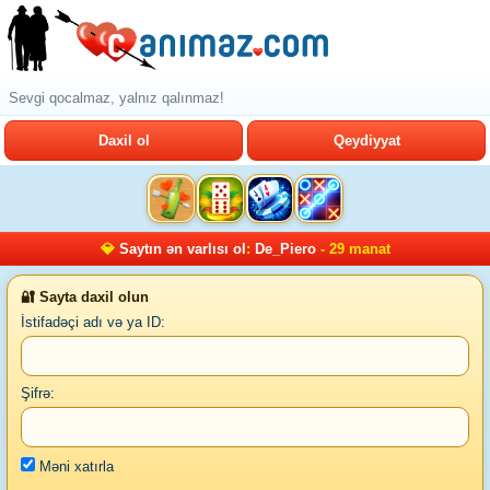
Sevgi qocalmaz, yalnız qalınmaz!
Daxil ol
Qeydiyyat
💎
Saytın ən varlısı ol
:
De_Piero
- 29 manat
🔐 Sayta daxil olun
İstifadəçi adı və ya ID:
Şifrə:
Məni xatırla