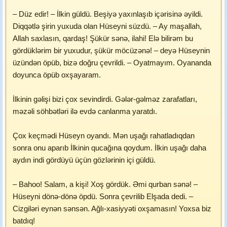
– Düz edir! – İlkin güldü. Beşiyə yaxınlaşıb içərisinə əyildi.
Diqqətlə şirin yuxuda olan Hüseyni süzdü. – Ay maşallah,
Allah saxlasın, qardaş! Şükür sənə, ilahi! Elə bilirəm bu
gördüklərim bir yuxudur, şükür möcüzənə! – deyə Hüseynin
üzündən öpüb, bizə doğru çevrildi. – Oyatmayım. Oyananda
doyunca öpüb oxşayaram.
İlkinin gəlişi bizi çox sevindirdi. Gələr-gəlməz zarafatları,
məzəli söhbətləri ilə evdə canlanma yaratdı.
Çox keçmədi Hüseyn oyandı. Mən uşağı rahatladıqdan
sonra onu aparıb İlkinin qucağına qoydum. İlkin uşağı daha
aydın indi gördüyü üçün gözlərinin içi güldü.
– Bahoo! Salam, a kişi! Xoş gördük. Əmi qurban sənə! –
Hüseyni dönə-dönə öpdü. Sonra çevrilib Elşada dedi. –
Cizgiləri eynən sənsən. Ağlı-xasiyyəti oxşamasın! Yoxsa biz
batdıq!