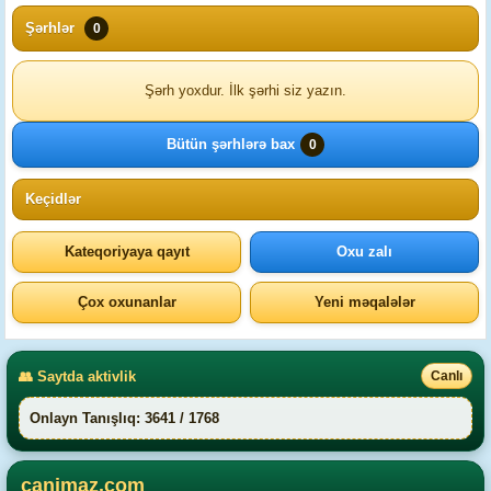
Şərhlər
0
Şərh yoxdur. İlk şərhi siz yazın.
Bütün şərhlərə bax
0
Keçidlər
Kateqoriyaya qayıt
Oxu zalı
Çox oxunanlar
Yeni məqalələr
👥 Saytda aktivlik
Canlı
Onlayn Tanışlıq: 3641 / 1768
canimaz.com