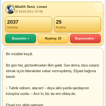
Müəllif: Deniz_Limani
🕒 18.04.2021 / 07:59
2037
25
Oxunma
Reytinq
Bəyəndim +
Reytinq: 25
Bəyənmədim -
Bir müddət keçdi.
Bir gün heç gözlənilmədən İlkin gəldi. Sən demə, bizə sürpriz
etmək üçün bilərəkdən xəbər verməyibmiş. Elşadı bağrına
basıb:
– Təbrik edirəm, atacan! – deyə əlini şəstlə qardaşının
kürəyinə vurdu. – Axır ki, biz də əmi olduq də.
Elşad söz altda qalmadı: