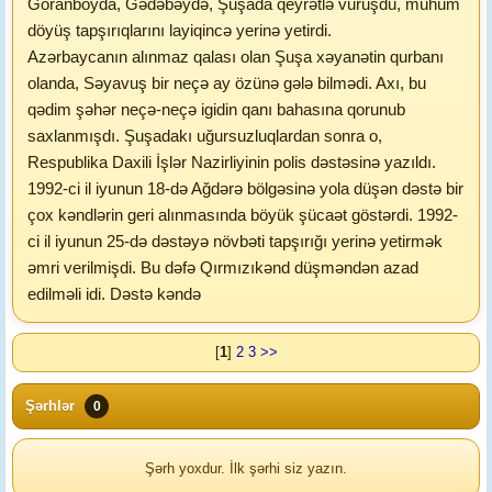
Goranboyda, Gədəbəydə, Şuşada qeyrətlə vuruşdu, mühüm
döyüş tapşırıqlarını layiqincə yerinə yetirdi.
Azərbaycanın alınmaz qalası olan Şuşa xəyanətin qurbanı
olanda, Səyavuş bir neçə ay özünə gələ bilmədi. Axı, bu
qədim şəhər neçə-neçə igidin qanı bahasına qorunub
saxlanmışdı. Şuşadakı uğursuzluqlardan sonra o,
Respublika Daxili İşlər Nazirliyinin polis dəstəsinə yazıldı.
1992-ci il iyunun 18-də Ağdərə bölgəsinə yola düşən dəstə bir
çox kəndlərin geri alınmasında böyük şücaət göstərdi. 1992-
ci il iyunun 25-də dəstəyə növbəti tapşırığı yerinə yetirmək
əmri verilmişdi. Bu dəfə Qırmızıkənd düşməndən azad
edilməli idi. Dəstə kəndə
[
1
]
2
3
>>
Şərhlər
0
Şərh yoxdur. İlk şərhi siz yazın.