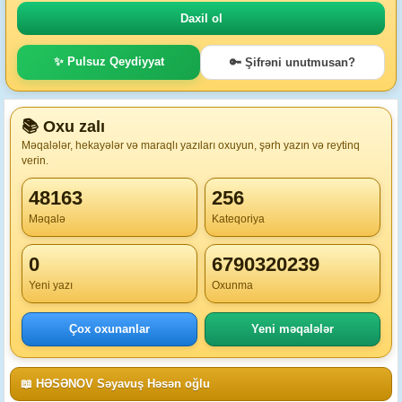
✨ Pulsuz Qeydiyyat
🔑 Şifrəni unutmusan?
📚 Oxu zalı
Məqalələr, hekayələr və maraqlı yazıları oxuyun, şərh yazın və reytinq
verin.
48163
256
Məqalə
Kateqoriya
0
6790320239
Yeni yazı
Oxunma
Çox oxunanlar
Yeni məqalələr
📖 HƏSƏNOV Səyavuş Həsən oğlu