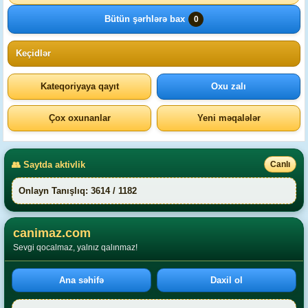
Bütün şərhlərə bax
0
Keçidlər
Kateqoriyaya qayıt
Oxu zalı
Çox oxunanlar
Yeni məqalələr
👥 Saytda aktivlik
Canlı
Onlayn Tanışlıq: 3614 / 1182
canimaz.com
Sevgi qocalmaz, yalnız qalınmaz!
Ana səhifə
Daxil ol