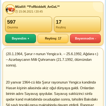
Müəllif: **FoRbiddeN_AnGeL**
🕒 15.06.2021 / 20:45
597
17
Oxunma
Reytinq
Bəyəndim +
Reytinq: 17
Bəyənmədim -
(20.1.1964, Şərur r-nunun Yengicə k. – 25.6.1992, Ağdərə r.)
– Azərbaycanın Milli Qəhrəmanı (21.7.1992, ölümündən
sonra).
20 yanvar 1964-cü ildə Şərur rayonunun Yengicə kəndində
Həsən kişinin ailəsində əkiz oğul dünyaya gəldi. Onlardan
birinin adını Səyavuş qoydular. Səyavuş səkkizinci sinfə
qədər kənd məktəbində oxuduqdan sonra, təhsilini Bakıdakı
54 saylı texniki-peşə məktəbində davam etdirdi. Rəngsaz