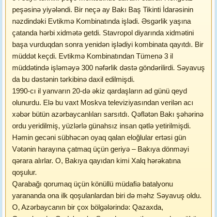
peşəsinə yiyələndi. Bir neçə ay Bakı Baş Tikinti İdarəsinin
nəzdindəki Evtikmə Kombinatında işlədi. Əsgərlik yaşına
çatanda hərbi xidmətə getdi. Stavropol diyarında xidmətini
başa vurduqdan sonra yenidən işlədiyi kombinata qayıtdı. Bir
müddət keçdi. Evtikmə Kombinatından Tümenə 3 il
müddətində işləməyə 300 nəfərlik dəstə göndərilirdi. Səyavuş
da bu dəstənin tərkibinə daxil edilmişdi.
1990-cı il yanvarın 20-də əkiz qardaşların ad günü qeyd
olunurdu. Elə bu vaxt Moskva televiziyasından verilən acı
xəbər bütün azərbaycanlıları sarsıtdı. Qəflətən Bakı şəhərinə
ordu yeridilmiş, yüzlərlə günahsız insan qətlə yetirilmişdi.
Həmin gecəni sübhəcən oyaq qalan eloğlular ertəsi gün
Vətənin harayına çatmaq üçün geriyə – Bakıya dönməyi
qərara alırlar. O, Bakıya qayıdan kimi Xalq hərəkatına
qoşulur.
Qarabağı qorumaq üçün könüllü müdafiə batalyonu
yarananda ona ilk qoşulanlardan biri də məhz Səyavuş oldu.
O, Azərbaycanın bir çox bölgələrində: Qazaxda,