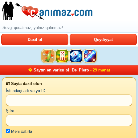
Sevgi qocalmaz, yalnız qalınmaz!
Daxil ol
Qeydiyyat
💎
Saytın ən varlısı ol
:
De_Piero
- 29 manat
🔐 Sayta daxil olun
İstifadəçi adı və ya ID:
Şifrə:
Məni xatırla