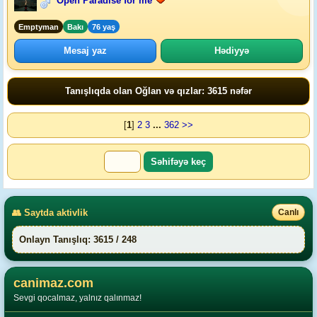
Open Paradise for me
Emptyman
Bakı
76 yaş
Mesaj yaz
Hədiyyə
Tanışlıqda olan Oğlan və qızlar: 3615 nəfər
[
1
]
2
3
...
362
>>
👥 Saytda aktivlik
Canlı
Onlayn Tanışlıq: 3615 / 248
canimaz.com
Sevgi qocalmaz, yalnız qalınmaz!