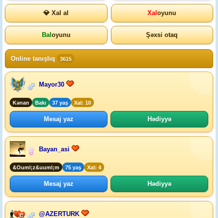
💎 Xal al
Xal
oyunu
Bal
oyunu
Şəxsi otaq
Online tanışlıq
3615
Mayor30
Kənan
Bakı
37 yaş
Xal: 10
Mesaj yaz
Hədiyyə
Bayan_asi
&Ouml;z&uuml;m
75 yaş
Xal: 4
Mesaj yaz
Hədiyyə
@AZERTURK