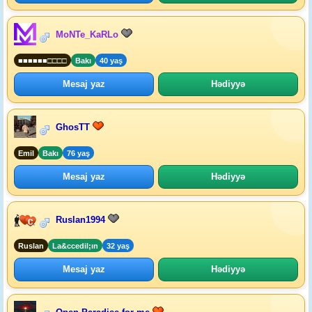
MoNTe_KaRLo
■■■■■■□□□□
Bakı
40 yaş
Mesaj yaz
Hədiyyə
GhosTT
Emil
Bakı
76 yaş
Mesaj yaz
Hədiyyə
Ruslan1994
Ruslan
La&ccedil;ın
32 yaş
Mesaj yaz
Hədiyyə