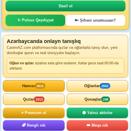
✨ Pulsuz Qeydiyyat
🔑 Şifrəni unutmusan?
Azərbaycanda onlayn tanışlıq
CanimAZ.com platformasında qızlar və oğlanlarla tanış olun, yeni
dostluqlar qurun və real ünsiyyətə başlayın.
Oğlan və qızlar
siyahısı xala görə sıralanır. Xallar gecə saat 00:00-da
sıfırlanır.
Hamısı
Oğlanlar
3615
2602
Qızlar
Qonaqlar
1013
248
⭐ Premium ol
🟢 Yalnız aktivlər
🌈 Rəngli nik
👑 Meqa nik