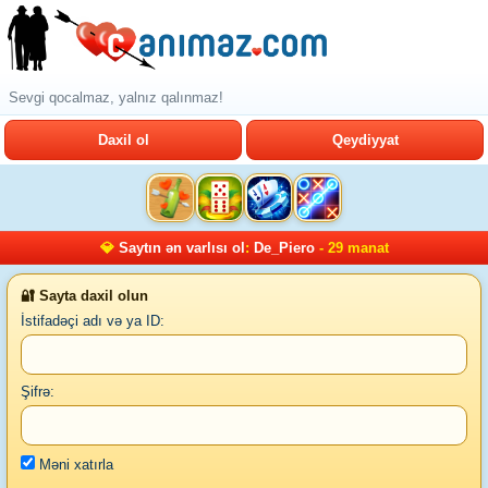
Sevgi qocalmaz, yalnız qalınmaz!
Daxil ol
Qeydiyyat
💎
Saytın ən varlısı ol
:
De_Piero
- 29 manat
🔐 Sayta daxil olun
İstifadəçi adı və ya ID:
Şifrə:
Məni xatırla