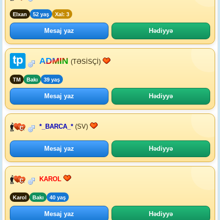
Elxan
52 yaş
Xal: 3
Mesaj yaz
Hədiyyə
ADMIN
(TƏSİSÇİ)
TM
Bakı
39 yaş
Mesaj yaz
Hədiyyə
*_BARCA_*
(SV)
Mesaj yaz
Hədiyyə
KAROL
Karol
Bakı
40 yaş
Mesaj yaz
Hədiyyə