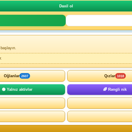
 başlayın.
r.
Oğlanlar
Qızlar
2607
1018
🟢 Yalnız aktivlər
🌈 Rəngli nik