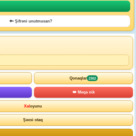
🔑 Şifrəni unutmusan?
Qonaqlar
2302
👑 Meqa nik
Xal
oyunu
Şəxsi otaq