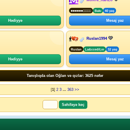
■■■■■■□□□□
Bakı
40 yaş
Hədiyyə
Mesaj yaz
Ruslan1994
Ruslan
La&ccedil;ın
32 yaş
Hədiyyə
Mesaj yaz
Tanışlıqda olan Oğlan və qızlar: 3625 nəfər
[
1
]
2
3
...
363
>>