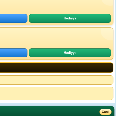
Hədiyyə
Hədiyyə
Canlı