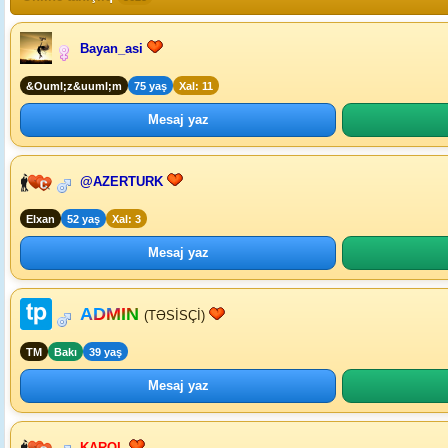
Bayan_asi
&Ouml;z&uuml;m
75 yaş
Xal: 11
Mesaj yaz
@AZERTURK
Elxan
52 yaş
Xal: 3
Mesaj yaz
ADMIN
(TƏSİSÇİ)
TM
Bakı
39 yaş
Mesaj yaz
KAROL