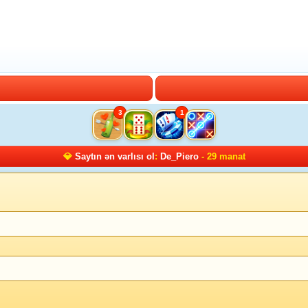
3
1
💎
Saytın ən varlısı ol
:
De_Piero
- 29 manat