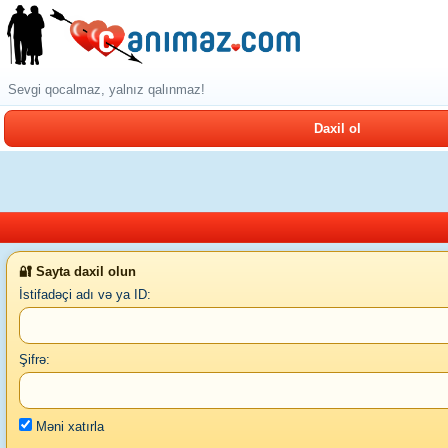
Sevgi qocalmaz, yalnız qalınmaz!
Daxil ol
🔐 Sayta daxil olun
İstifadəçi adı və ya ID:
Şifrə:
Məni xatırla