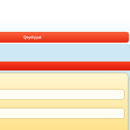
Qeydiyyat