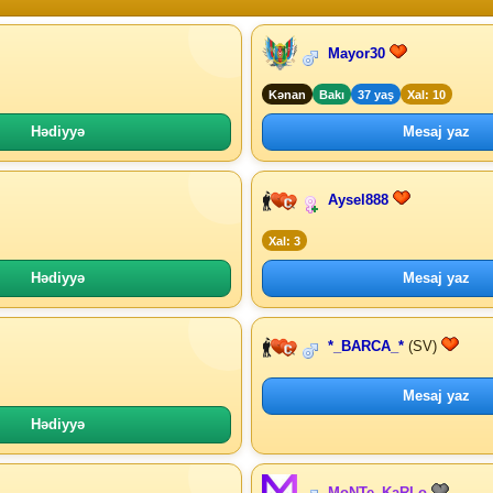
Mayor30
Kənan
Bakı
37 yaş
Xal: 10
Hədiyyə
Mesaj yaz
Aysel888
Xal: 3
Hədiyyə
Mesaj yaz
*_BARCA_*
(SV)
Mesaj yaz
Hədiyyə
MoNTe_KaRLo