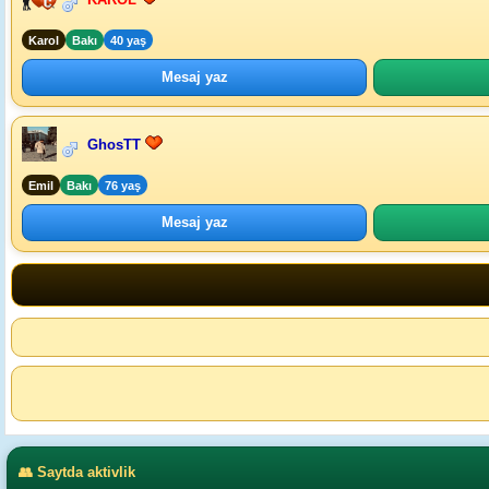
Karol
Bakı
40 yaş
Mesaj yaz
GhosTT
Emil
Bakı
76 yaş
Mesaj yaz
👥 Saytda aktivlik