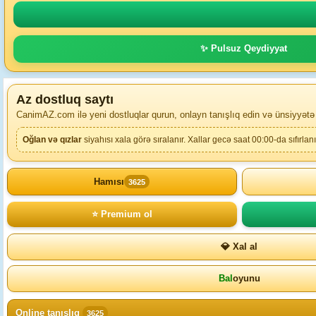
✨ Pulsuz Qeydiyyat
Az dostluq saytı
CanimAZ.com ilə yeni dostluqlar qurun, onlayn tanışlıq edin və ünsiyyətə
Oğlan və qızlar
siyahısı xala görə sıralanır. Xallar gecə saat 00:00-da sıfırlanı
Hamısı
3625
⭐ Premium ol
💎 Xal al
Bal
oyunu
Online tanışlıq
3625