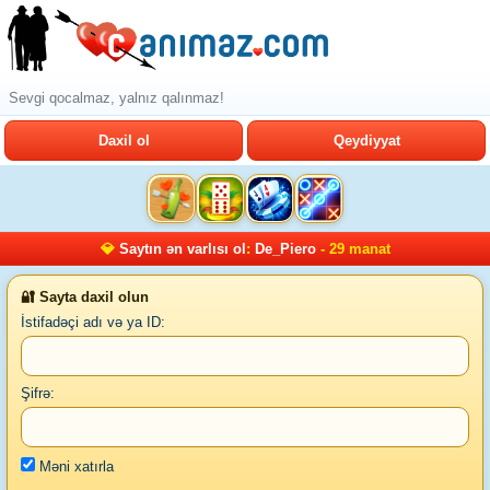
Sevgi qocalmaz, yalnız qalınmaz!
Daxil ol
Qeydiyyat
💎
Saytın ən varlısı ol
:
De_Piero
- 29 manat
🔐 Sayta daxil olun
İstifadəçi adı və ya ID:
Şifrə:
Məni xatırla