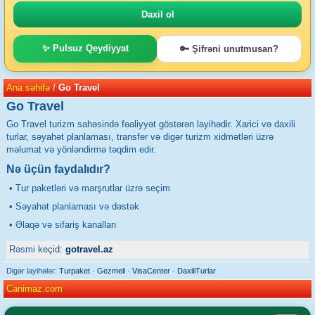
✨ Pulsuz Qeydiyyat
🔑 Şifrəni unutmusan?
Ana səhifə
/
Go Travel
Go Travel
Go Travel turizm sahəsində fəaliyyət göstərən layihədir. Xarici və daxili
turlar, səyahət planlaması, transfer və digər turizm xidmətləri üzrə
məlumat və yönləndirmə təqdim edir.
Nə üçün faydalıdır?
• Tur paketləri və marşrutlar üzrə seçim
• Səyahət planlaması və dəstək
• Əlaqə və sifariş kanalları
Rəsmi keçid:
gotravel.az
Digər layihələr:
Turpaket
·
Gezmeli
·
VisaCenter
·
DaxiliTurlar
Canimaz.com