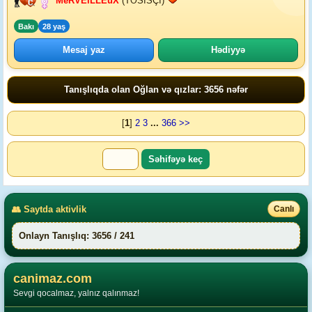
MeRVEiLLEuX
(TƏSİSÇİ)
Bakı
28 yaş
Mesaj yaz
Hədiyyə
Tanışlıqda olan Oğlan və qızlar: 3656 nəfər
[
1
]
2
3
...
366
>>
👥 Saytda aktivlik
Canlı
Onlayn Tanışlıq: 3656 / 241
canimaz.com
Sevgi qocalmaz, yalnız qalınmaz!