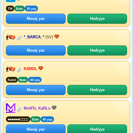
TM
Bakı
39 yaş
Mesaj yaz
Hədiyyə
*_BARCA_*
(SV)
Mesaj yaz
Hədiyyə
KAROL
Karol
Bakı
40 yaş
Mesaj yaz
Hədiyyə
MoNTe_KaRLo
■■■■■■□□□□
Bakı
40 yaş
Mesaj yaz
Hədiyyə