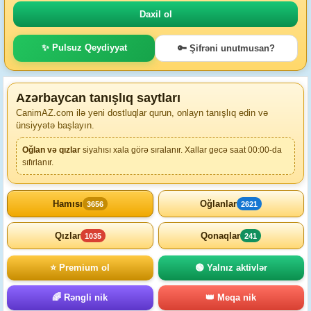
✨ Pulsuz Qeydiyyat
🔑 Şifrəni unutmusan?
Azərbaycan tanışlıq saytları
CanimAZ.com ilə yeni dostluqlar qurun, onlayn tanışlıq edin və
ünsiyyətə başlayın.
Oğlan və qızlar
siyahısı xala görə sıralanır. Xallar gecə saat 00:00-da
sıfırlanır.
Hamısı
Oğlanlar
3656
2621
Qızlar
Qonaqlar
1035
241
⭐ Premium ol
🟢 Yalnız aktivlər
🌈 Rəngli nik
👑 Meqa nik