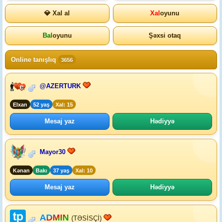
💎 Xal al
Xal
oyunu
Bal
oyunu
Şəxsi otaq
Online tanışlıq
3656
@AZERTURK
Elxan
52 yaş
Xal: 15
Mesaj yaz
Hədiyyə
Mayor30
Kənan
Bakı
37 yaş
Xal: 10
Mesaj yaz
Hədiyyə
ADMIN
(TƏSİSÇİ)