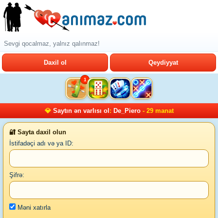
Sevgi qocalmaz, yalnız qalınmaz!
Daxil ol
Qeydiyyat
1
💎
Saytın ən varlısı ol
:
De_Piero
- 29 manat
🔐 Sayta daxil olun
İstifadəçi adı və ya ID:
Şifrə:
Məni xatırla