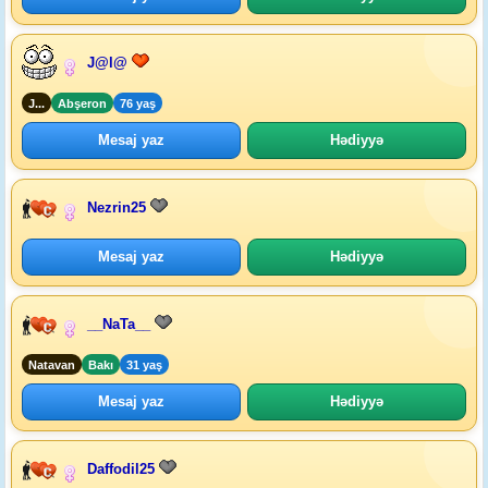
J@l@
J...
Abşeron
76 yaş
Mesaj yaz
Hədiyyə
Nezrin25
Mesaj yaz
Hədiyyə
__NaTa__
Natavan
Bakı
31 yaş
Mesaj yaz
Hədiyyə
Daffodil25