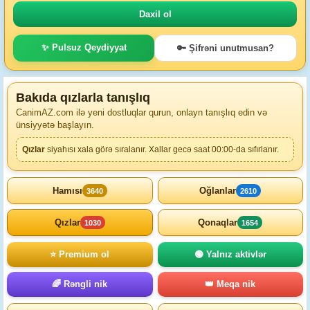
✨ Pulsuz Qeydiyyat
🔑 Şifrəni unutmusan?
Bakıda qızlarla tanışlıq
CanimAZ.com ilə yeni dostluqlar qurun, onlayn tanışlıq edin və
ünsiyyətə başlayın.
Qızlar
siyahısı xala görə sıralanır. Xallar gecə saat 00:00-da sıfırlanır.
Hamısı
Oğlanlar
3640
2610
Qızlar
Qonaqlar
1030
1654
⭐ Premium ol
🟢 Yalnız aktivlər
🌈 Rəngli nik
👑 Meqa nik