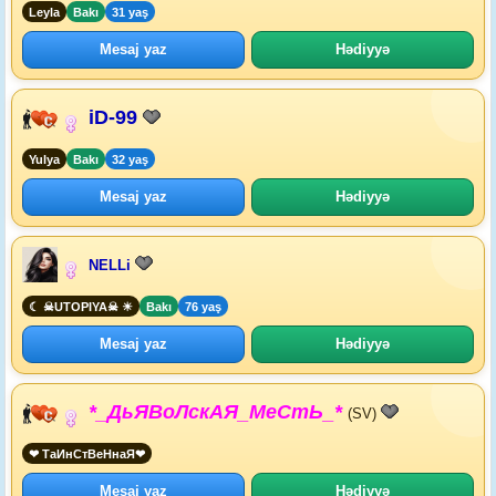
Leyla
Bakı
31 yaş
Mesaj yaz
Hədiyyə
iD-99
Yulya
Bakı
32 yaş
Mesaj yaz
Hədiyyə
NELLi
☾︎ ☠︎︎UTOPIYA☠︎︎ ☀︎︎
Bakı
76 yaş
Mesaj yaz
Hədiyyə
*_ДьЯВоЛскАЯ_МеСтЬ_*
(SV)
❤ ТаИнСтВеНнаЯ❤
Mesaj yaz
Hədiyyə