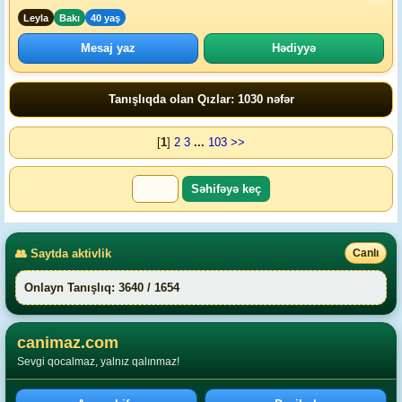
Leyla
Bakı
40 yaş
Mesaj yaz
Hədiyyə
Tanışlıqda olan Qızlar: 1030 nəfər
[
1
]
2
3
...
103
>>
👥 Saytda aktivlik
Canlı
Onlayn Tanışlıq: 3640 / 1654
canimaz.com
Sevgi qocalmaz, yalnız qalınmaz!