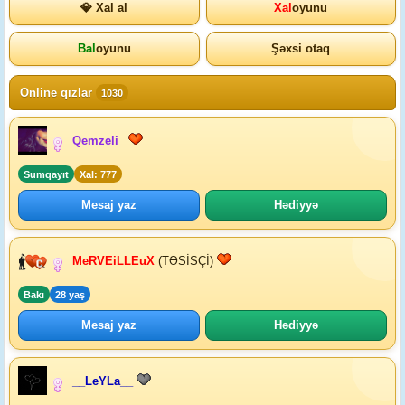
💎 Xal al
Xal
oyunu
Bal
oyunu
Şəxsi otaq
Online qızlar
1030
Qemzeli_
Sumqayıt
Xal: 777
Mesaj yaz
Hədiyyə
MeRVEiLLEuX
(TƏSİSÇİ)
Bakı
28 yaş
Mesaj yaz
Hədiyyə
__LeYLa__