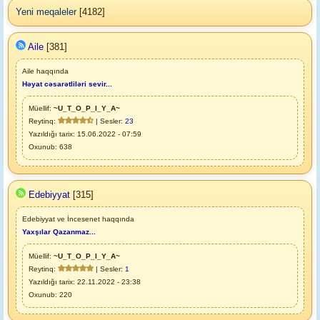
Yeni meqaleler
[4182]
Aile
[381]
Aile haqqında
Həyat cəsarətliləri sevir...
Müellif:
~U_T_O_P_I_Y_A~
Reytinq:
| Sesler:
23
Yazıldığı tarix: 15.06.2022 - 07:59
Oxunub: 638
Edebiyyat
[315]
Edebiyyat ve İncesenet haqqında
Yaxşılar Qazanmaz...
Müellif:
~U_T_O_P_I_Y_A~
Reytinq:
| Sesler:
1
Yazıldığı tarix: 22.11.2022 - 23:38
Oxunub: 220