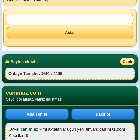
👥 Saytda aktivlik
Canlı
Onlayn Tanışlıq: 3691 / 1136
canimaz.com
Sevgi qocalmaz, yalnız qalınmaz!
Ana səhifə
Daxil ol
Əvvəl
canim.az
kimi axtaranlar üçün yeni ünvan:
canimaz.com
.
Keçidlər: 0