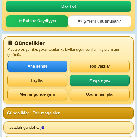
✨ Pulsuz Qeydiyyat
🔑 Şifrəni unutmusan?
📔 Gündəliklər
Məqalələr, şərhlər, şəxsi yazılar və fayllar üçün yenilənmiş premium
görünüş.
Ana səhifə
Top yazılar
Fayllar
Məqalə yaz
Mənim gündəliyim
Oxunmamışlar
Gündəliklər |
Top məqaləler
Təsadüfi gündəlik:
)))