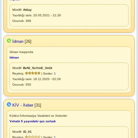
Müellif:
Atilay
Yazıldığı tarix: 20.05.2021 - 21:26
Oxunub: 369
İdman
[26]
İdman haqqında
Idman
Müellif:
BeNi_SeVmE_UnUt
Reytinq:
| Sesler:
1
Yazıldığı tarix: 18.11.2020 - 02:29
Oxunub: 550
KİV - Xeber
[31]
Kütlevi İnformasiya Vasiteleri ve Xeberler
Vəhabi 5 yaşındaki qızı zorladı
Müellif:
iD_01
Reytinq:
| Sesler:
1