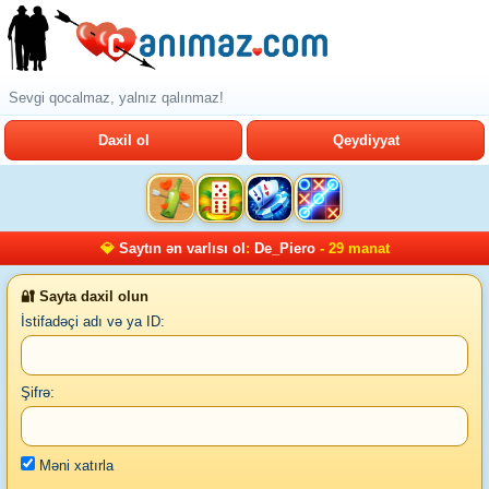
Sevgi qocalmaz, yalnız qalınmaz!
Daxil ol
Qeydiyyat
💎
Saytın ən varlısı ol
:
De_Piero
- 29 manat
🔐 Sayta daxil olun
İstifadəçi adı və ya ID:
Şifrə:
Məni xatırla