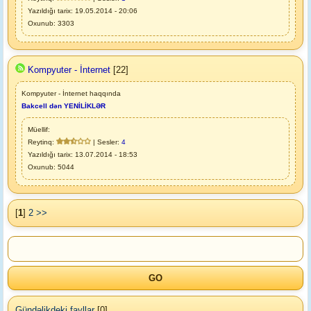
Yazıldığı tarix: 19.05.2014 - 20:06
Oxunub: 3303
Kompyuter - İnternet
[22]
Kompyuter - İnternet haqqında
Bakcell dən YENİLİKLƏR
Müellif:
Reytinq:
| Sesler:
4
Yazıldığı tarix: 13.07.2014 - 18:53
Oxunub: 5044
[
1
]
2
>>
Gündəlikdeki fayllar
[0]