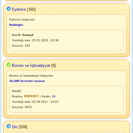
Eylence
[360]
Eylence haqqında
Rabbitgirl
Müellif:
Gunay0
Yazıldığı tarix: 25.01.2023 - 20:38
Oxunub: 193
Biznes ve İqtisadiyyat
[8]
Biznes ve İqtisadiyyat haqqında
iSLAMI Sevenler oxusun
Müellif:
Reytinq:
| Sesler:
36
Yazıldığı tarix: 02.09.2011 - 14:40
Oxunub: 3676
Din
[508]