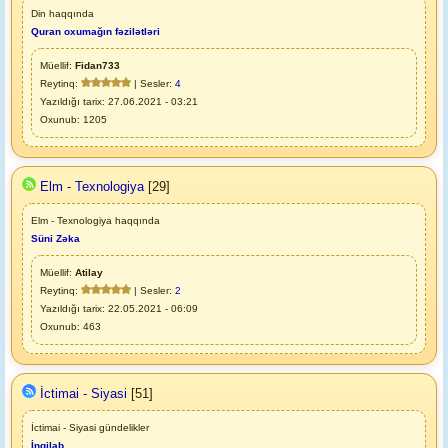
Din haqqında
Quran oxumağın fəzilətləri
Müellif:
Fidan733
Reytinq:
| Sesler:
4
Yazıldığı tarix: 27.06.2021 - 03:21
Oxunub: 1205
Elm - Texnologiya
[29]
Elm - Texnologiya haqqında
Süni Zəka
Müellif:
Atilay
Reytinq:
| Sesler:
2
Yazıldığı tarix: 22.05.2021 - 06:09
Oxunub: 463
İctimai - Siyasi
[51]
İctimai - Siyasi gündelikler
İnqilab