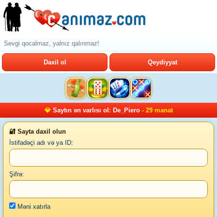
Sevgi qocalmaz, yalnız qalınmaz!
Daxil ol
Qeydiyyat
💎
Saytın ən varlısı ol
:
De_Piero
- 29 manat
🔐 Sayta daxil olun
İstifadəçi adı və ya ID:
Şifrə:
Məni xatırla