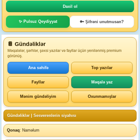
✨ Pulsuz Qeydiyyat
🔑 Şifrəni unutmusan?
📔 Gündəliklər
Məqalələr, şərhlər, şəxsi yazılar və fayllar üçün yenilənmiş premium
görünüş.
Ana səhifə
Top yazılar
Fayllar
Məqalə yaz
Mənim gündəliyim
Oxunmamışlar
Gündəliklər
| Sesverenlerin siyahısı
Qonaq
: Naməlum