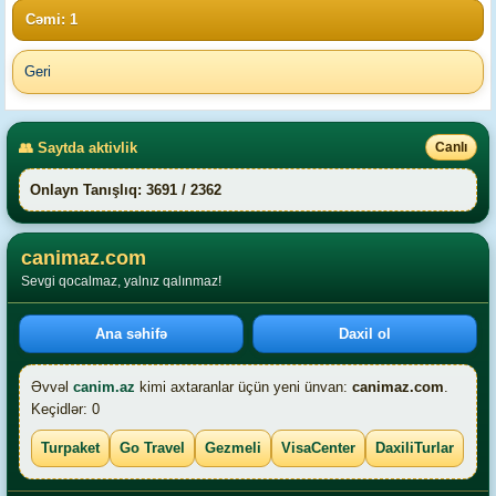
Cəmi: 1
Geri
👥 Saytda aktivlik
Canlı
Onlayn Tanışlıq: 3691 / 2362
canimaz.com
Sevgi qocalmaz, yalnız qalınmaz!
Ana səhifə
Daxil ol
Əvvəl
canim.az
kimi axtaranlar üçün yeni ünvan:
canimaz.com
.
Keçidlər: 0
Turpaket
Go Travel
Gezmeli
VisaCenter
DaxiliTurlar