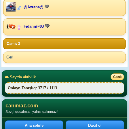
@Axrana@
Fidann@03
Cəmi: 3
Geri
👥 Saytda aktivlik
Canlı
Onlayn Tanışlıq: 3717 / 1113
canimaz.com
Sevgi qocalmaz, yalnız qalınmaz!
Ana səhifə
Daxil ol