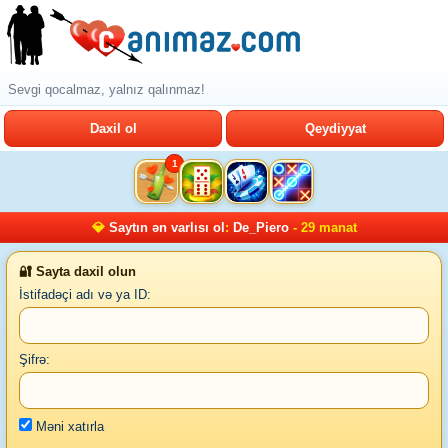
Sevgi qocalmaz, yalnız qalınmaz!
Daxil ol
Qeydiyyat
1
💎
Saytın ən varlısı ol
:
De_Piero
- 29 manat
🔐 Sayta daxil olun
İstifadəçi adı və ya ID:
Şifrə:
Məni xatırla