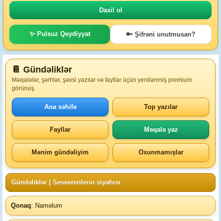
✨ Pulsuz Qeydiyyat
🔑 Şifrəni unutmusan?
📔 Gündəliklər
Məqalələr, şərhlər, şəxsi yazılar və fayllar üçün yenilənmiş premium
görünüş.
Ana səhifə
Top yazılar
Fayllar
Məqalə yaz
Mənim gündəliyim
Oxunmamışlar
Gündəliklər
| Sesverenlerin siyahısı
Qonaq
: Naməlum