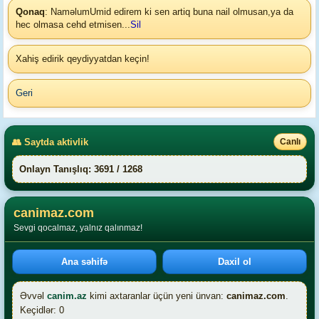
Qonaq
: Naməlum
Umid edirem ki sen artiq buna nail olmusan,ya da
hec olmasa cehd etmisen...
Sil
Xahiş edirik qeydiyyatdan keçin!
Geri
👥 Saytda aktivlik
Canlı
Onlayn Tanışlıq: 3691 / 1268
canimaz.com
Sevgi qocalmaz, yalnız qalınmaz!
Ana səhifə
Daxil ol
Əvvəl
canim.az
kimi axtaranlar üçün yeni ünvan:
canimaz.com
.
Keçidlər: 0