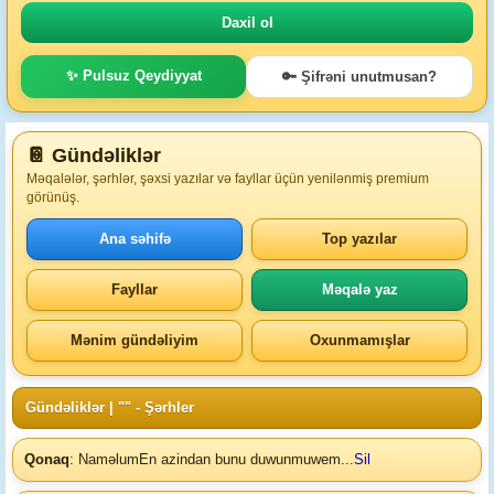
✨ Pulsuz Qeydiyyat
🔑 Şifrəni unutmusan?
📔 Gündəliklər
Məqalələr, şərhlər, şəxsi yazılar və fayllar üçün yenilənmiş premium
görünüş.
Ana səhifə
Top yazılar
Fayllar
Məqalə yaz
Mənim gündəliyim
Oxunmamışlar
Gündəliklər
| "" - Şərhler
Qonaq
: Naməlum
En azindan bunu duwunmuwem...
Sil