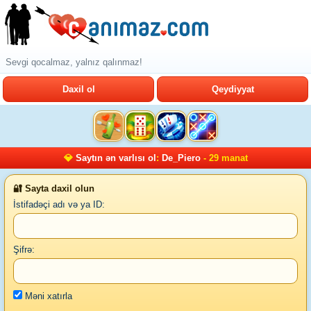
Sevgi qocalmaz, yalnız qalınmaz!
Daxil ol
Qeydiyyat
💎
Saytın ən varlısı ol
:
De_Piero
- 29 manat
🔐 Sayta daxil olun
İstifadəçi adı və ya ID:
Şifrə:
Məni xatırla