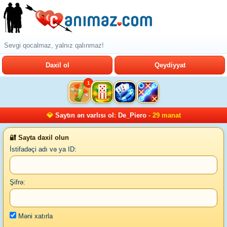
Sevgi qocalmaz, yalnız qalınmaz!
Daxil ol
Qeydiyyat
1
💎
Saytın ən varlısı ol
:
De_Piero
- 29 manat
🔐 Sayta daxil olun
İstifadəçi adı və ya ID:
Şifrə:
Məni xatırla