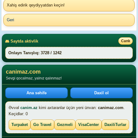
Xahiş edirik qeydiyyatdan keçin!
Geri
👥 Saytda aktivlik
Canlı
Onlayn Tanışlıq: 3728 / 1242
canimaz.com
Sevgi qocalmaz, yalnız qalınmaz!
Ana səhifə
Daxil ol
Əvvəl
canim.az
kimi axtaranlar üçün yeni ünvan:
canimaz.com
.
Keçidlər: 0
Turpaket
Go Travel
Gezmeli
VisaCenter
DaxiliTurlar