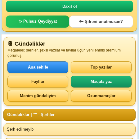
✨ Pulsuz Qeydiyyat
🔑 Şifrəni unutmusan?
📔 Gündəliklər
Məqalələr, şərhlər, şəxsi yazılar və fayllar üçün yenilənmiş premium
görünüş.
Ana səhifə
Top yazılar
Fayllar
Məqalə yaz
Mənim gündəliyim
Oxunmamışlar
Gündəliklər
| "" - Şərhler
Şərh edilmeyib