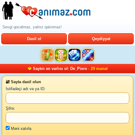
Sevgi qocalmaz, yalnız qalınmaz!
Daxil ol
Qeydiyyat
💎
Saytın ən varlısı ol
:
De_Piero
- 29 manat
🔐 Sayta daxil olun
İstifadəçi adı və ya ID:
Şifrə:
Məni xatırla