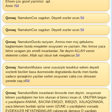
Ehsen çox gozel yazmisiz .apl. .
Amin !
Sil
Qonaq
: Naməlum
Cox sagolun. Deyerli sozler ucun.
Sil
Qonaq
: Naməlum
Cox sagolun. Deyerli sozler ucun.
Sil
Qonaq
: Naməlum
Duzdu raziyam..Amma men msj qebulumu
baglamiwam burda meqaleler oxuyuram ve yaziram..Hec kimse yaza
bilmir uzagam pis emelli insanlardan..Ne deyim ALLAH versin
elelerinin cvbini..Allah razi olsun twk meqalecun.
Sil
Qonaq
: Naməlum
Mutanx sene xususiyle tesekkur edrem deyerli
sozlerdi bezileri basa dusmesede dogrudanda duzdu men burda
sadece qonaqkimi yazilari serleri oxuyuram catta cox olmuram
yenede saq ol
Sil
Qonaq
: Naməlum
Bele insanlaran birsozde men deyim, oxuyursan
bilirem yazdiqlarim her kim olursan ol birinci insan ol, UNUTMA birgun
o yazdiqlarini ANANA, BACINA EMQIZI, BIBQIZI, XALAQIZINADA,
yaza bilersen burdaki qizlar senin UZUNE o yazdiqlarini vursada
EVDEKILER HEYATINDAKLAR cekinecek demeye O yazdiqin