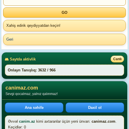
Xahiş edirik qeydiyyatdan keçin!
Geri
👥 Saytda aktivlik
Canlı
Onlayn Tanışlıq: 3632 / 966
canimaz.com
Sevgi qocalmaz, yalnız qalınmaz!
Ana səhifə
Daxil ol
Əvvəl
canim.az
kimi axtaranlar üçün yeni ünvan:
canimaz.com
.
Keçidlər: 0