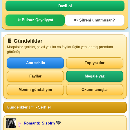
✨ Pulsuz Qeydiyyat
🔑 Şifrəni unutmusan?
📔 Gündəliklər
Məqalələr, şərhlər, şəxsi yazılar və fayllar üçün yenilənmiş premium
görünüş.
Ana səhifə
Top yazılar
Fayllar
Məqalə yaz
Mənim gündəliyim
Oxunmamışlar
Gündəliklər
| "" - Şərhler
Romantk_Sizofrn