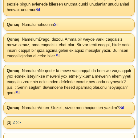
sexsle birgun evlenede bilersen unutma cunki unudanlar unudulanlari
hecvax unutmur
Sil
Qonaq
: Naməlum
ehsennn
Sil
Qonaq
: Naməlum
Drago, duzdu. Amma bir weyde varki caqqalsiz
mewe olmaz, ama caqqalsiz chat olar. Bir var tebii caqqal, birde varki
insani caqqal bir qiza agzina gelen exlaqsiz mesajlar yazir. Bu insan
caqqalliqindan el ceke biler.
Sil
Qonaq
: Naməlum
Ne qeder ki mewe var,caqqal da hemiwe var,caqqali
yox etmek isteyirikse meweni yox etmeliyik,ama mewenin ehemiyyeti
caqqalin zererinin cekisinden defelerle coxdur,bes onda neyneyek?
p.s. : Senin saglam duwuncene hesed aparmaq olar,onu "soyuqdan"
qoru!
Sil
Qonaq
: Naməlum
Veten_Gozeli, sizce men heqiqetleri yazdim?
Sil
[
1
]
2
>>