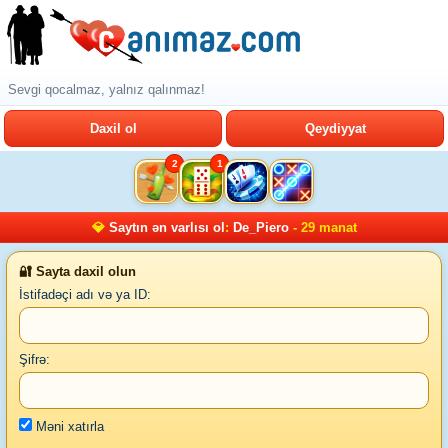
Sevgi qocalmaz, yalnız qalınmaz!
Daxil ol
Qeydiyyat
2
1
💎
Saytın ən varlısı ol
:
De_Piero
- 29 manat
🔐 Sayta daxil olun
İstifadəçi adı və ya ID:
Şifrə:
Məni xatırla