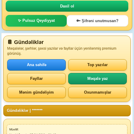
✨ Pulsuz Qeydiyyat
🔑 Şifrəni unutmusan?
📔 Gündəliklər
Məqalələr, şərhlər, şəxsi yazılar və fayllar üçün yenilənmiş premium
görünüş.
Ana səhifə
Top yazılar
Fayllar
Məqalə yaz
Mənim gündəliyim
Oxunmamışlar
Gündəliklər
|
*******
Müellif: