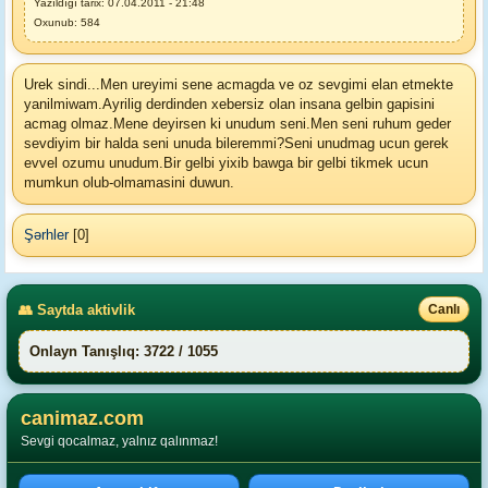
Yazıldığı tarix: 07.04.2011 - 21:48
Oxunub: 584
Urek sindi...Men ureyimi sene acmagda ve oz sevgimi elan etmekte
yanilmiwam.Ayrilig derdinden xebersiz olan insana gelbin gapisini
acmag olmaz.Mene deyirsen ki unudum seni.Men seni ruhum geder
sevdiyim bir halda seni unuda bileremmi?Seni unudmag ucun gerek
evvel ozumu unudum.Bir gelbi yixib bawga bir gelbi tikmek ucun
mumkun olub-olmamasini duwun.
Şərhler
[0]
👥 Saytda aktivlik
Canlı
Onlayn Tanışlıq: 3722 / 1055
canimaz.com
Sevgi qocalmaz, yalnız qalınmaz!