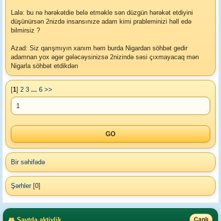
Lalə: bu nə hərəkətdie belə etməkle sən düzgün hərəkət etdiyini
düşünürsən 2nizdə insansınıze adam kimi prableminizi həll edə
bilmirsiz ?
Azad: Siz qarışmıyın xanım həm burda Nigardan söhbət gedir
adamnan yox əgər gələcəysinizsə 2nizində səsi çıxmayacaq mən
Nigarla söhbət etdikdən
[
1
]
2
3
...
6
>>
Bir səhifədə
Şərhler
[0]
👥 Saytda aktivlik
Canlı