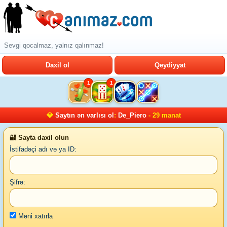
Sevgi qocalmaz, yalnız qalınmaz!
Daxil ol
Qeydiyyat
1
1
💎
Saytın ən varlısı ol
:
De_Piero
- 29 manat
🔐 Sayta daxil olun
İstifadəçi adı və ya ID:
Şifrə:
Məni xatırla