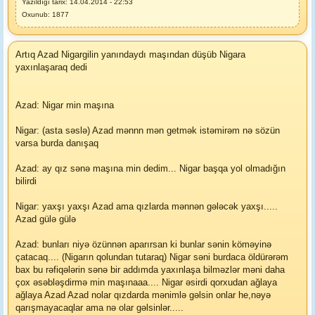
Yazıldığı tarix: 14.04.2014 - 22:53
Oxunub: 1877
Artıq Azad Nigargilin yanındaydı maşından düşüb Nigara
yaxınlaşaraq dedi
Azad: Nigar min maşına
Nigar: (asta səslə) Azad mənnn mən getmək istəmirəm nə sözün
varsa burda danışaq
Azad: ay qız sənə maşına min dedim... Nigar başqa yol olmadığın
bilirdi
Nigar: yaxşı yaxşı Azad ama qızlarda mənnən gələcək yaxşı.....
Azad gülə gülə
Azad: bunları niyə özünnən aparırsan ki bunlar sənin köməyinə
çatacaq.... (Nigarın qolundan tutaraq) Nigar səni burdaca öldürərəm
bax bu rəfiqələrin sənə bir addımda yaxınlaşa bilməzlər məni daha
çox əsəbləşdirmə min maşınaaa.... Nigar əsirdi qorxudan ağlaya
ağlaya Azad Azad nolar qızdarda mənimlə gəlsin onlar he,nəyə
qarışmayacaqlar ama nə olar gəlsinlər.....