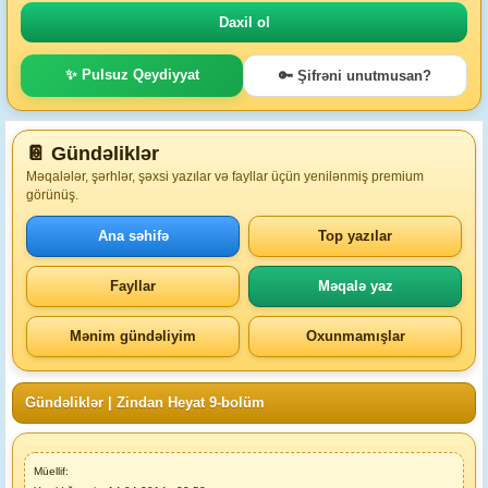
✨ Pulsuz Qeydiyyat
🔑 Şifrəni unutmusan?
📔 Gündəliklər
Məqalələr, şərhlər, şəxsi yazılar və fayllar üçün yenilənmiş premium
görünüş.
Ana səhifə
Top yazılar
Fayllar
Məqalə yaz
Mənim gündəliyim
Oxunmamışlar
Gündəliklər
|
Zindan Heyat 9-bolüm
Müellif: