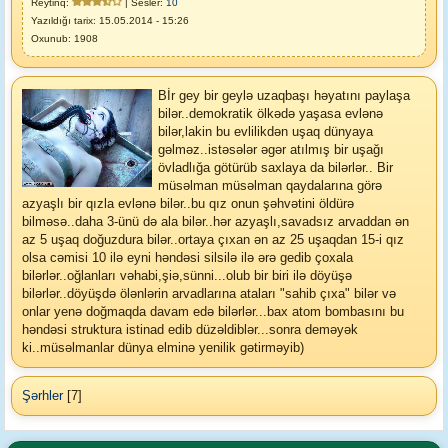
Reytinq:
| Sesler:
10
Yazıldığı tarix: 15.05.2014 - 15:26
Oxunub: 1908
Bİr gey bir geylə uzaqbaşı həyatını paylaşa
bilər..demokratik ölkədə yaşasa evlənə
bilər,lakin bu evlilikdən uşaq dünyaya
gəlməz..istəsələr əgər atılmış bir uşağı
övladlığa götürüb saxlaya da bilərlər.. Bir
müsəlman müsəlman qaydalarına görə
azyaşlı bir qızla evlənə bilər..bu qız onun şəhvətini öldürə
bilməsə..daha 3-ünü də ala bilər..hər azyaşlı,savadsız arvaddan ən
az 5 uşaq doğuzdura bilər..ortaya çıxan ən az 25 uşaqdan 15-i qız
olsa cəmisi 10 ilə eyni həndəsi silsilə ilə ərə gedib çoxala
bilərlər..oğlanları vəhabi,şiə,sünni...olub bir biri ilə döyüşə
bilərlər..döyüşdə ölənlərin arvadlarına ataları "sahib çıxa" bilər və
onlar yenə doğmaqda davam edə bilərlər...bax atom bombasını bu
həndəsi struktura istinad edib düzəldiblər...sonra deməyək
ki..müsəlmanlar dünya elminə yenilik gətirməyib)
Şərhler
[7]