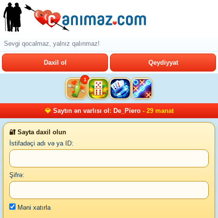
Sevgi qocalmaz, yalnız qalınmaz!
Daxil ol
Qeydiyyat
1
💎
Saytın ən varlısı ol
:
De_Piero
- 29 manat
🔐 Sayta daxil olun
İstifadəçi adı və ya ID:
Şifrə:
Məni xatırla