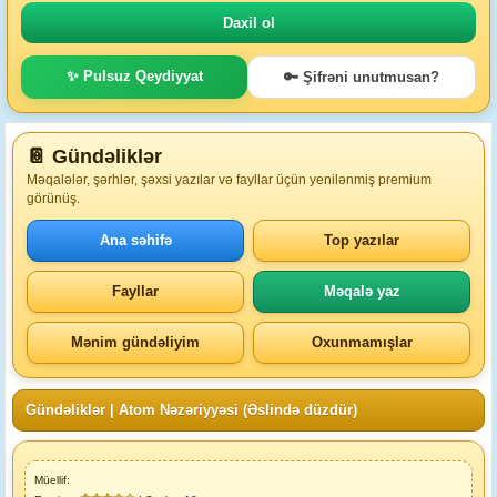
✨ Pulsuz Qeydiyyat
🔑 Şifrəni unutmusan?
📔 Gündəliklər
Məqalələr, şərhlər, şəxsi yazılar və fayllar üçün yenilənmiş premium
görünüş.
Ana səhifə
Top yazılar
Fayllar
Məqalə yaz
Mənim gündəliyim
Oxunmamışlar
Gündəliklər
|
Atom Nəzəriyyəsi (Əslində düzdür)
Müellif: