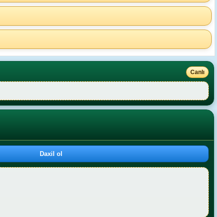
Canlı
Daxil ol