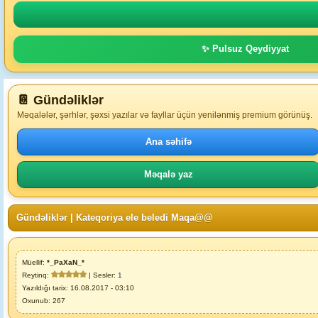
✨ Pulsuz Qeydiyyat
📔 Gündəliklər
Məqalələr, şərhlər, şəxsi yazılar və fayllar üçün yenilənmiş premium görünüş.
Ana səhifə
Məqalə yaz
Gündəliklər
|
Kateqoriya ele beledi Maqa@@
Müellif:
*_PaXaN_*
Reytinq:
| Sesler:
1
Yazıldığı tarix: 16.08.2017 - 03:10
Oxunub: 267