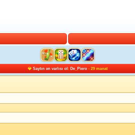
💎
Saytın ən varlısı ol
:
De_Piero
- 29 manat