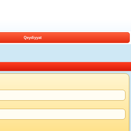
Qeydiyyat