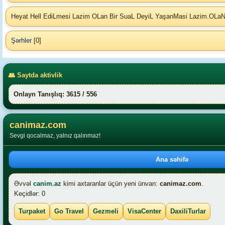
Heyat Hell EdiLmesi Lazim OLan Bir SuaL DeyiL YaşanMasi Lazim.OLaN
Şərhler
[0]
👥 Saytda aktivlik
Onlayn Tanışlıq: 3615 / 556
canimaz.com
Sevgi qocalmaz, yalnız qalınmaz!
Ana səhifə
Əvvəl
canim.az
kimi axtaranlar üçün yeni ünvan:
canimaz.com
.
Keçidlər: 0
Turpaket
Go Travel
Gezmeli
VisaCenter
DaxiliTurlar