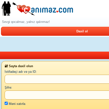
Sevgi qocalmaz, yalnız qalınmaz!
Daxil ol
🔐 Sayta daxil olun
İstifadəçi adı və ya ID:
Şifrə:
Məni xatırla