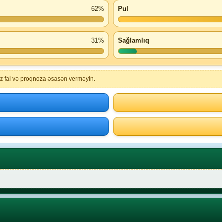
62%
Pul
31%
Sağlamlıq
nız fal və proqnoza əsasən verməyin.