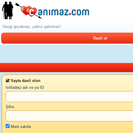
Sevgi qocalmaz, yalnız qalınmaz!
Daxil ol
🔐 Sayta daxil olun
İstifadəçi adı və ya ID:
Şifrə:
Məni xatırla