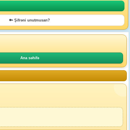
🔑 Şifrəni unutmusan?
Ana səhifə