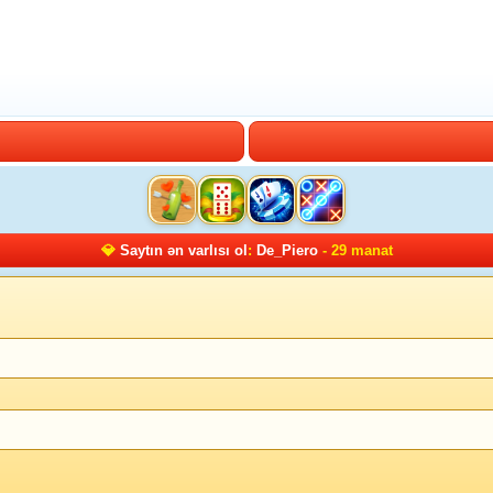
💎
Saytın ən varlısı ol
:
De_Piero
- 29 manat