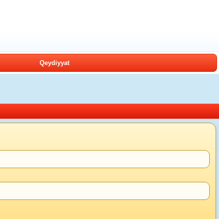
Qeydiyyat