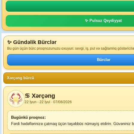
✨ Pulsuz Qeydiyyat
✨ Gündəlik Bürclər
Bu gün üçün bürc proqnozunuzu oxuyun: sevgi, iş, pul və sağlamlıq göstəriciləri
Bürclər
Xərçəng bürcü
♋ Xərçəng
22 İyun - 22 İyul · 07/08/2026
Bugünkü proqnoz:
Fərdi hədəflərinizə çatmaq üçün təşəbbüs nümayiş etdirin. Güvəniniz başq