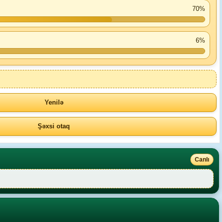
70%
6%
Yenilə
Şəxsi otaq
Canlı