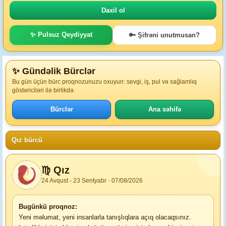
✨ Pulsuz Qeydiyyat
🔑 Şifrəni unutmusan?
✨ Gündəlik Bürclər
Bu gün üçün bürc proqnozunuzu oxuyun: sevgi, iş, pul və sağlamlıq
göstəriciləri ilə birlikdə.
Bürclər
Ana səhifə
Qız bürcü
♍ Qız
24 Avqust - 23 Sentyabr · 07/08/2026
Bugünkü proqnoz:
Yeni məlumat, yeni insanlarla tanışlıqlara açıq olacaqsınız.