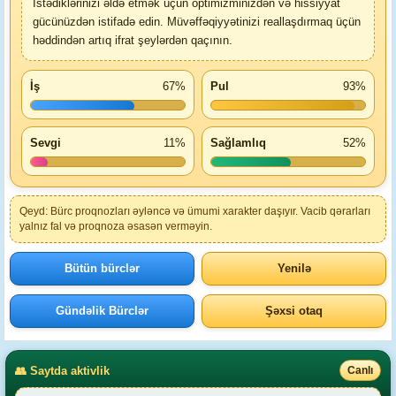
Istədiklərinizi əldə etmək üçün optimizminizdən və hissiyyat
gücünüzdən istifadə edin. Müvəffəqiyyətinizi reallaşdırmaq üçün
həddindən artıq ifrat şeylərdən qaçının.
İş
67%
Pul
93%
Sevgi
11%
Sağlamlıq
52%
Qeyd: Bürc proqnozları əyləncə və ümumi xarakter daşıyır. Vacib qərarları
yalnız fal və proqnoza əsasən verməyin.
Bütün bürclər
Yenilə
Gündəlik Bürclər
Şəxsi otaq
👥 Saytda aktivlik
Canlı