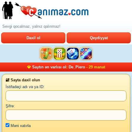
Sevgi qocalmaz, yalnız qalınmaz!
Daxil ol
Qeydiyyat
💎
Saytın ən varlısı ol
:
De_Piero
- 29 manat
🔐 Sayta daxil olun
İstifadəçi adı və ya ID:
Şifrə:
Məni xatırla