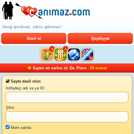
Sevgi qocalmaz, yalnız qalınmaz!
Daxil ol
Qeydiyyat
3
1
💎
Saytın ən varlısı ol
:
De_Piero
- 29 manat
🔐 Sayta daxil olun
İstifadəçi adı və ya ID:
Şifrə:
Məni xatırla