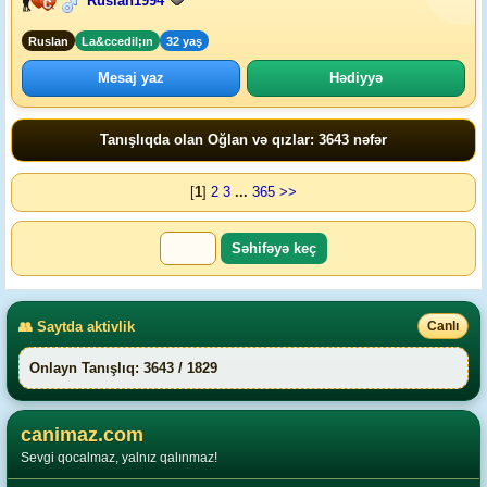
Ruslan1994
Ruslan
La&ccedil;ın
32 yaş
Mesaj yaz
Hədiyyə
Tanışlıqda olan Oğlan və qızlar: 3643 nəfər
[
1
]
2
3
...
365
>>
👥 Saytda aktivlik
Canlı
Onlayn Tanışlıq: 3643 / 1829
canimaz.com
Sevgi qocalmaz, yalnız qalınmaz!