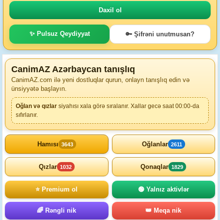
✨ Pulsuz Qeydiyyat
🔑 Şifrəni unutmusan?
CanimAZ Azərbaycan tanışlıq
CanimAZ.com ilə yeni dostluqlar qurun, onlayn tanışlıq edin və
ünsiyyətə başlayın.
Oğlan və qızlar
siyahısı xala görə sıralanır. Xallar gecə saat 00:00-da
sıfırlanır.
Hamısı
Oğlanlar
3643
2611
Qızlar
Qonaqlar
1032
1829
⭐ Premium ol
🟢 Yalnız aktivlər
🌈 Rəngli nik
👑 Meqa nik