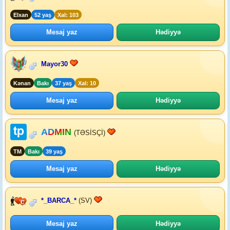
Elxan
52 yaş
Xal: 103
Mesaj yaz
Hədiyyə
Mayor30
Kənan
Bakı
37 yaş
Xal: 10
Mesaj yaz
Hədiyyə
ADMIN
(TƏSİSÇİ)
TM
Bakı
39 yaş
Mesaj yaz
Hədiyyə
*_BARCA_*
(SV)
Mesaj yaz
Hədiyyə