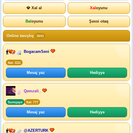
💎 Xal al
Xal
oyunu
Bal
oyunu
Şəxsi otaq
Online tanışlıq
3643
BogacamSeni
Xal: 1111
Mesaj yaz
Hədiyyə
Qemzeli_
Sumqayıt
Xal: 777
Mesaj yaz
Hədiyyə
@AZERTURK