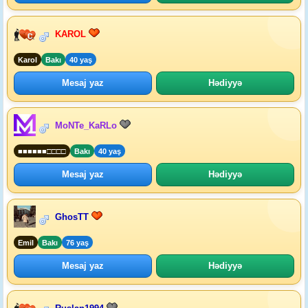
KAROL
Karol
Bakı
40 yaş
Mesaj yaz
Hədiyyə
MoNTe_KaRLo
■■■■■■□□□□
Bakı
40 yaş
Mesaj yaz
Hədiyyə
GhosTT
Emil
Bakı
76 yaş
Mesaj yaz
Hədiyyə