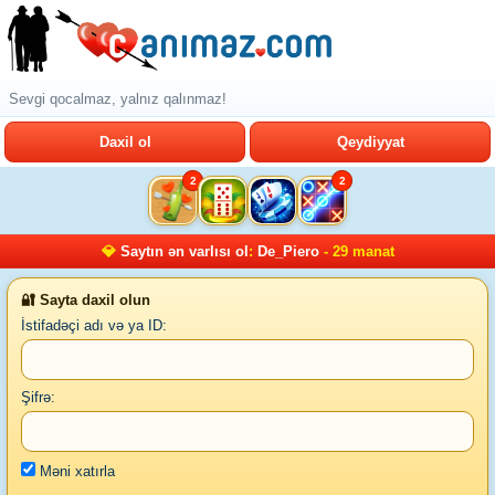
Sevgi qocalmaz, yalnız qalınmaz!
Daxil ol
Qeydiyyat
2
2
💎
Saytın ən varlısı ol
:
De_Piero
- 29 manat
🔐 Sayta daxil olun
İstifadəçi adı və ya ID:
Şifrə:
Məni xatırla