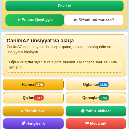
✨ Pulsuz Qeydiyyat
🔑 Şifrəni unutmusan?
CanimAZ ünsiyyət və əlaqə
CanimAZ.com ilə yeni dostluqlar qurun, onlayn tanışlıq edin və
ünsiyyətə başlayın.
Oğlan və qızlar
siyahısı xala görə sıralanır. Xallar gecə saat 00:00-da
sıfırlanır.
Hamısı
Oğlanlar
3675
2628
Qızlar
Qonaqlar
1047
2744
⭐ Premium ol
🟢 Yalnız aktivlər
🌈 Rəngli nik
👑 Meqa nik