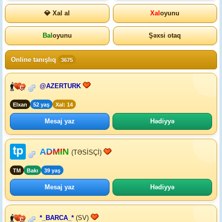
💎 Xal al
Xal
oyunu
Bal
oyunu
Şəxsi otaq
Online tanışlıq
3675
@AZERTURK
Elxan
52 yaş
Xal: 14
Mesaj yaz
Hədiyyə
ADMIN
(TƏSİSÇİ)
TM
Bakı
39 yaş
Mesaj yaz
Hədiyyə
*_BARCA_*
(SV)