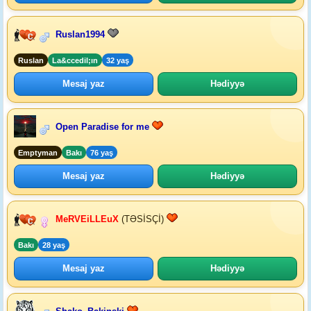
Ruslan1994
Ruslan
La&ccedil;ın
32 yaş
Mesaj yaz
Hədiyyə
Open Paradise for me
Emptyman
Bakı
76 yaş
Mesaj yaz
Hədiyyə
MeRVEiLLEuX
(TƏSİSÇİ)
Bakı
28 yaş
Mesaj yaz
Hədiyyə