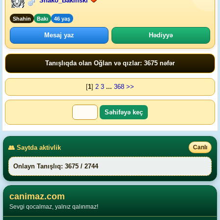
Shako_Bakinski
Shahin
Bakı
46 yaş
Mesaj yaz
Hədiyyə
Tanışlıqda olan Oğlan və qızlar: 3675 nəfər
[
1
]
2
3
...
368
>>
👥 Saytda aktivlik
Canlı
Onlayn Tanışlıq: 3675 / 2744
canimaz.com
Sevgi qocalmaz, yalnız qalınmaz!