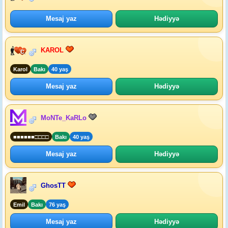
Mesaj yaz
Hədiyyə
KAROL
Karol
Bakı
40 yaş
Mesaj yaz
Hədiyyə
MoNTe_KaRLo
■■■■■■□□□□
Bakı
40 yaş
Mesaj yaz
Hədiyyə
GhosTT
Emil
Bakı
76 yaş
Mesaj yaz
Hədiyyə