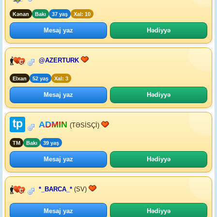
Kənan
Bakı
37 yaş
Xal: 10
Mesaj yaz
Hədiyyə
@AZERTURK
Elxan
52 yaş
Xal: 3
Mesaj yaz
Hədiyyə
ADMIN
(TƏSİSÇİ)
TM
Bakı
39 yaş
Mesaj yaz
Hədiyyə
*_BARCA_*
(SV)
Mesaj yaz
Hədiyyə