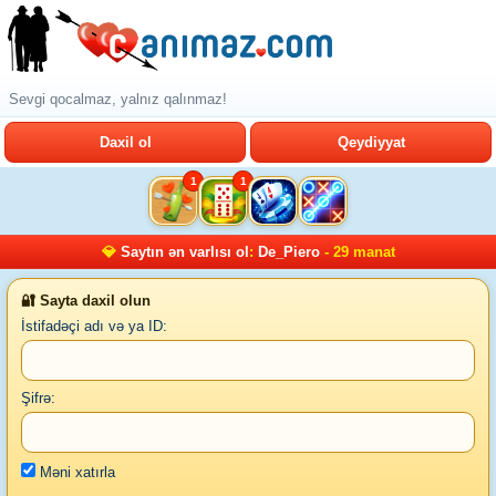
Sevgi qocalmaz, yalnız qalınmaz!
Daxil ol
Qeydiyyat
1
1
💎
Saytın ən varlısı ol
:
De_Piero
- 29 manat
🔐 Sayta daxil olun
İstifadəçi adı və ya ID:
Şifrə:
Məni xatırla