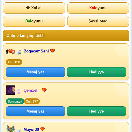
💎 Xal al
Xal
oyunu
Bal
oyunu
Şəxsi otaq
Online tanışlıq
3632
BogacamSeni
Xal: 1111
Mesaj yaz
Hədiyyə
Qemzeli_
Sumqayıt
Xal: 777
Mesaj yaz
Hədiyyə
Mayor30