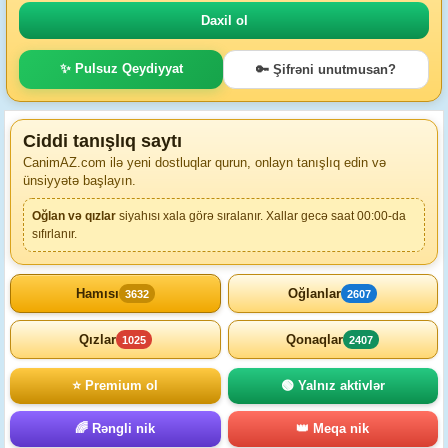
✨ Pulsuz Qeydiyyat
🔑 Şifrəni unutmusan?
Ciddi tanışlıq saytı
CanimAZ.com ilə yeni dostluqlar qurun, onlayn tanışlıq edin və
ünsiyyətə başlayın.
Oğlan və qızlar
siyahısı xala görə sıralanır. Xallar gecə saat 00:00-da
sıfırlanır.
Hamısı
Oğlanlar
3632
2607
Qızlar
Qonaqlar
1025
2407
⭐ Premium ol
🟢 Yalnız aktivlər
🌈 Rəngli nik
👑 Meqa nik