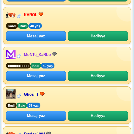
KAROL
Karol
Bakı
40 yaş
Mesaj yaz
Hədiyyə
MoNTe_KaRLo
■■■■■■□□□□
Bakı
40 yaş
Mesaj yaz
Hədiyyə
GhosTT
Emil
Bakı
76 yaş
Mesaj yaz
Hədiyyə