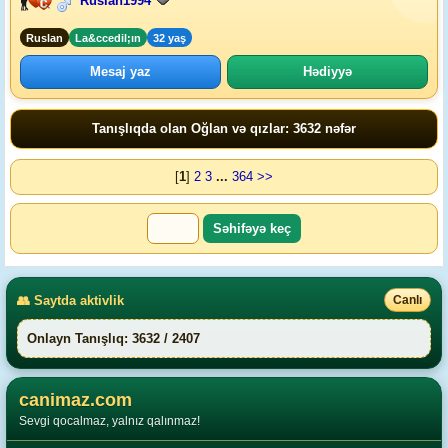
Ruslan1994
Ruslan
La&ccedil;ın
32 yaş
Mesaj yaz
Hədiyyə
Tanışlıqda olan Oğlan və qızlar: 3632 nəfər
[
1
]
2
3
...
364
>>
👥 Saytda aktivlik
Canlı
Onlayn Tanışlıq: 3632 / 2407
canimaz.com
Sevgi qocalmaz, yalnız qalınmaz!