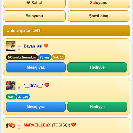
💎 Xal al
Xal
oyunu
Bal
oyunu
Şəxsi otaq
Online qızlar
1056
Bayan_asi
&Ouml;z&uuml;m
75 yaş
Xal: 10
Mesaj yaz
Hədiyyə
*__DiVa__*
Bakı
37 yaş
Mesaj yaz
Hədiyyə
MeRVEiLLEuX
(TƏSİSÇİ)