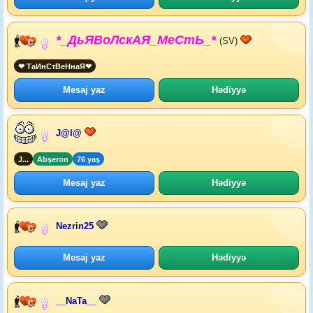
*_ДьЯВоЛскАЯ_МеСтЬ_*
(SV)
❤ ТаИнСтВеНнаЯ❤
Mesaj yaz
Hədiyyə
J@l@
J...
Abşeron
76 yaş
Mesaj yaz
Hədiyyə
Nezrin25
Mesaj yaz
Hədiyyə
__NaTa__