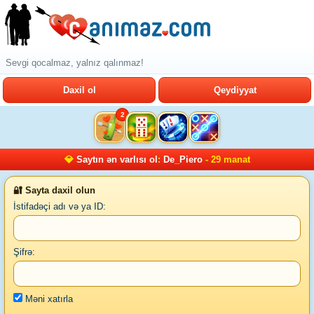
Sevgi qocalmaz, yalnız qalınmaz!
Daxil ol
Qeydiyyat
2
💎
Saytın ən varlısı ol
:
De_Piero
- 29 manat
🔐 Sayta daxil olun
İstifadəçi adı və ya ID:
Şifrə:
Məni xatırla