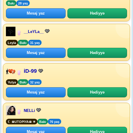
Bakı
28 yaş
Mesaj yaz
Hədiyyə
__LeYLa__
Leyla
Bakı
31 yaş
Mesaj yaz
Hədiyyə
iD-99
Yulya
Bakı
32 yaş
Mesaj yaz
Hədiyyə
NELLi
☾︎ ☠︎︎UTOPIYA☠︎︎ ☀︎︎
Bakı
76 yaş
Mesaj yaz
Hədiyyə