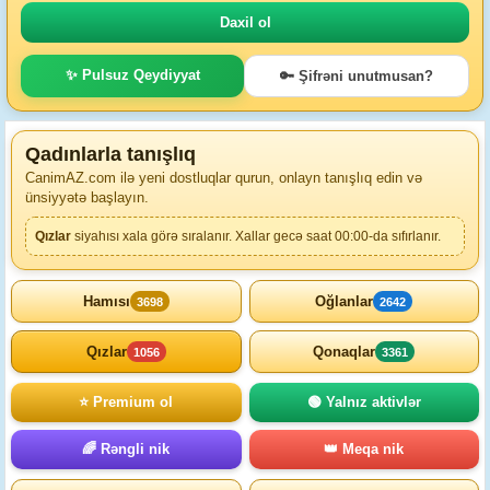
✨ Pulsuz Qeydiyyat
🔑 Şifrəni unutmusan?
Qadınlarla tanışlıq
CanimAZ.com ilə yeni dostluqlar qurun, onlayn tanışlıq edin və
ünsiyyətə başlayın.
Qızlar
siyahısı xala görə sıralanır. Xallar gecə saat 00:00-da sıfırlanır.
Hamısı
Oğlanlar
3698
2642
Qızlar
Qonaqlar
1056
3361
⭐ Premium ol
🟢 Yalnız aktivlər
🌈 Rəngli nik
👑 Meqa nik