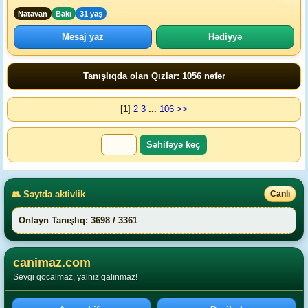
Natavan
Bakı
31 yaş
Mesaj yaz
Hədiyyə
Tanışlıqda olan Qızlar: 1056 nəfər
[
1
]
2
3
...
106
>>
👥 Saytda aktivlik
Canlı
Onlayn Tanışlıq: 3698 / 3361
canimaz.com
Sevgi qocalmaz, yalnız qalınmaz!