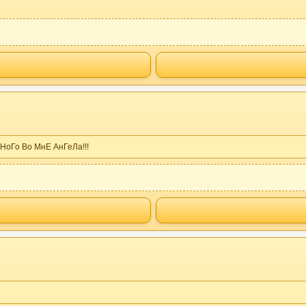
оГо Во МнЕ АнГеЛа!!!