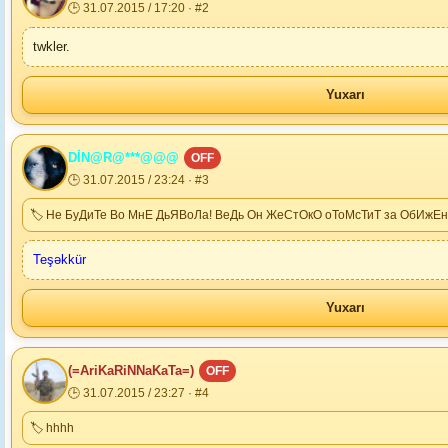
🕒 31.07.2015 / 17:20 · #2
twkler.
Yuxarı
DİN@R@***@@@
OFF
🕒 31.07.2015 / 23:24 · #3
🏷 Не БуДиТе Во МнЕ ДьЯВоЛа! ВеДь Он ЖеСтОкО оТоМсТиТ за ОбИжЕнН
Teşəkkür
Yuxarı
(=AriKaRiNNaKaTa=)
OFF
🕒 31.07.2015 / 23:27 · #4
🏷 hhhh