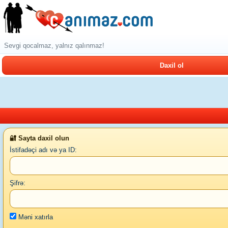
Sevgi qocalmaz, yalnız qalınmaz!
Daxil ol
🔐 Sayta daxil olun
İstifadəçi adı və ya ID:
Şifrə:
Məni xatırla