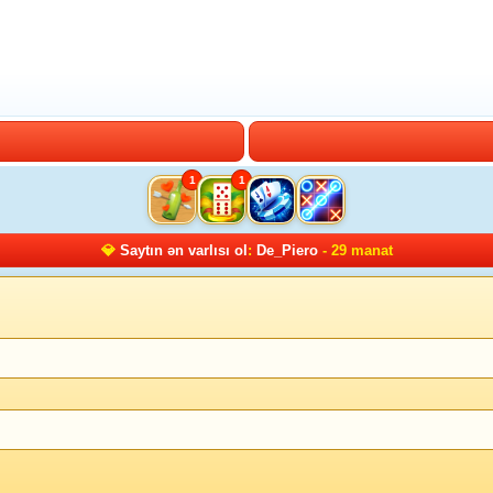
1
1
💎
Saytın ən varlısı ol
:
De_Piero
- 29 manat