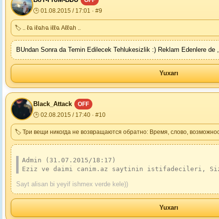
OFF
🕒 01.08.2015 / 17:01 · #9
🏷 .. ℓฉ iℓฉhฉ iℓℓฉ Аℓℓฉh ..
BUndan Sonra da Temin Edilecek Tehlukesizlik :) Reklam Edenlere de ,
Yuxarı
Black_Attack
OFF
🕒 02.08.2015 / 17:40 · #10
🏷 Три вещи никогда не возвращаются обратно: Время, слово, возможнос
Admin (31.07.2015/18:17)
Eziz ve daimi canim.az saytinin istifadecileri, Si
Sayt alisan bi yeyif ishmex verde kele))
Yuxarı