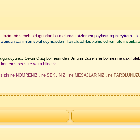
rmem lazim bir sebeb oldugundan bu melumati sizlernen paylasmaq isteyirem. Il
ndan xanimlari sekil qoymaqdan filan aldadirlar, xahis edirem ele insanlara 
ida gorduyunuz Sexsi Otaq bolmesinden Umumi Duzelisler bolmesine daxil ol
n hemen sexs size yaza bilecek.
n ne NOMRENIZI, ne SEKLINIZI, ne MESAJLARINIZI, ne PAROLUNUZU gore b