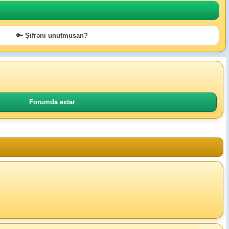
🔑 Şifrəni unutmusan?
Forumda axtar