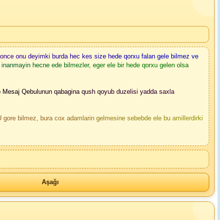
k once onu deyimki burda hec kes size hede qorxu falan gele bilmez ve
inanmayin hecne ede bilmezler, eger ele bir hede qorxu gelen olsa
ub Mesaj Qebulunun qabagina qush qoyub duzelisi yadda saxla
ilmez, bura cox adamlarin gelmesine sebebde ele bu amillerdirki
Aşağı