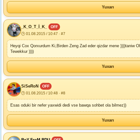
Yuxarı
_K_O_T_İ_K_
OFF
🕒 01.08.2015 / 10:47 · #7
Heyqi Cox Qorxurdum Ki,Birden Zeng Zad eder qizdar mene ))))taniw Ol
Tewekkur ))))
Yuxarı
SiSeRoN
OFF
🕒 01.08.2015 / 10:48 · #8
Esas oduki bir nefer yaxwidi dedi vse bawqa sohbet ola bilmez))
Yuxarı
BoY-FroM-BDU