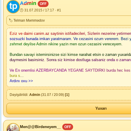
Admin
OFF
🕒 31.07.2015 / 17:17 · #1
🏷 Telman Məmmədov
Eziz ve daimi canim.az saytinin istifadecileri, Sizlerin nezerine yeti
sozsuzki bunada imkan yaratmaram. Ve cezasini ozum vererem. Bezi yala
zehmet deyilse Admin nikine yazin men ozun cezasini vereceyem.
Bundan savayi istemirsinizse sizi kimse narahat etsin o zaman yuxar
duymesini basirsiniz. Sonra siz kimise dostluga salsaniz onda o zama
Ve En onemlisi AZERBAYCANDA YEGANE SAYTDIRKI burda hec kes sizi
bura s
...
Ardını oxu >>
Dəyişdirildi:
Admin
(31.07 / 20:09)
[1]
Yuxarı
Men@@Birdeneyem__
OFF