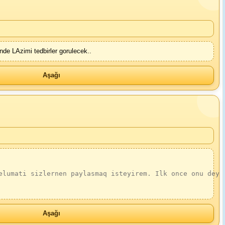
de LAzimi tedbirler gorulecek..
Aşağı
elumati sizlernen paylasmaq isteyirem. Ilk once onu deyi
Aşağı