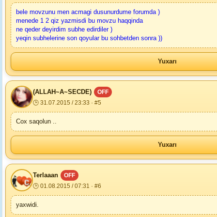
bele movzunu men acmagi dusunurdume forumda )
menede 1 2 qiz yazmisdi bu movzu haqqinda
ne qeder deyirdim subhe edirdiler )
yeqin subhelerine son qoyular bu sohbetden sonra ))
Yuxarı
(ALLAH~A~SECDE)
OFF
🕒 31.07.2015 / 23:33 · #5
Cox saqolun ..
Yuxarı
Terlaaan
OFF
🕒 01.08.2015 / 07:31 · #6
yaxwidi.