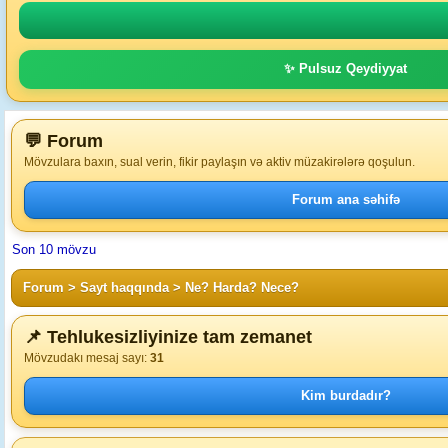
✨ Pulsuz Qeydiyyat
💬 Forum
Mövzulara baxın, sual verin, fikir paylaşın və aktiv müzakirələrə qoşulun.
Forum ana səhifə
Son 10 mövzu
Forum
>
Sayt haqqında
>
Ne? Harda? Nece?
📌 Tehlukesizliyinize tam zemanet
Mövzudakı mesaj sayı:
31
Kim burdadır?