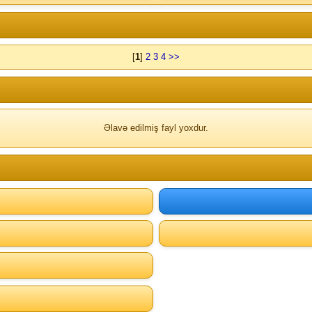
[
1
]
2
3
4
>>
Əlavə edilmiş fayl yoxdur.