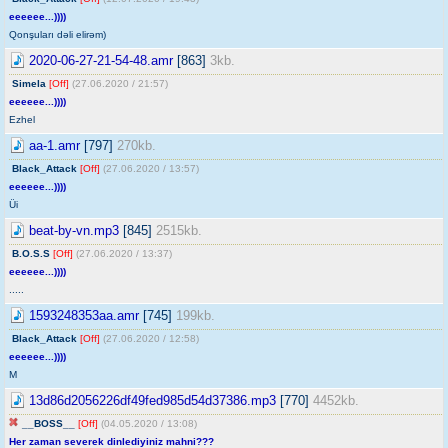
eeeeee...))))
Qonşuları dəli elirəm)
2020-06-27-21-54-48.amr
[863]
3kb.
Simela
[Off]
(27.06.2020 / 21:57)
eeeeee...))))
Ezhel
aa-1.amr
[797]
270kb.
Black_Attack
[Off]
(27.06.2020 / 13:57)
eeeeee...))))
Üi
beat-by-vn.mp3
[845]
2515kb.
B.O.S.S
[Off]
(27.06.2020 / 13:37)
eeeeee...))))
.....
1593248353aa.amr
[745]
199kb.
Black_Attack
[Off]
(27.06.2020 / 12:58)
eeeeee...))))
M
13d86d2056226df49fed985d54d37386.mp3
[770]
4452kb.
__BOSS__
[Off]
(04.05.2020 / 13:08)
Her zaman severek dinlediyiniz mahni???