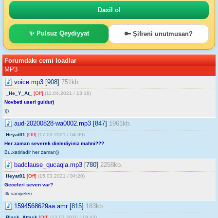
✨ Pulsuz Qeydiyyat
🔑 Şifrəni unutmusan?
Forumdakı cemi loadlar
MP3
voice.mp3
[908]
751kb.
_He_Y_At_
[Off]
(11.04.2021 / 13:18)
Novbeti useri guldur)
)))
aud-20200828-wa0002.mp3
[847]
1961kb.
Heyat01
[Off]
(17.03.2021 / 04:09)
Her zaman severek dinlediyiniz mahni???
Bu.xatirladir her zaman))
badclause_qucaqla.mp3
[780]
2258kb.
Heyat01
[Off]
(15.03.2021 / 04:20)
Geceleri seven var?
Ilk saniyeleri
1594568629aa.amr
[815]
183kb.
Black_Attack
[Off]
(12.07.2020 / 19:43)