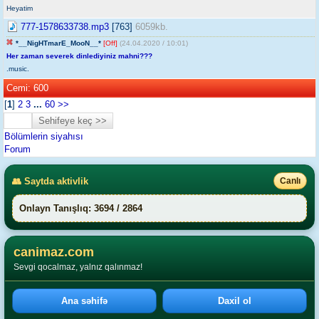
Heyatim
777-1578633738.mp3
[763]
6059kb.
*__NigHTmarE_MooN__*
[Off]
(24.04.2020 / 10:01)
Her zaman severek dinlediyiniz mahni???
.music.
Cemi: 600
[
1
]
2
3
...
60
>>
Bölümlerin siyahısı
Forum
👥 Saytda aktivlik
Canlı
Onlayn Tanışlıq: 3694 / 2864
canimaz.com
Sevgi qocalmaz, yalnız qalınmaz!
Ana səhifə
Daxil ol