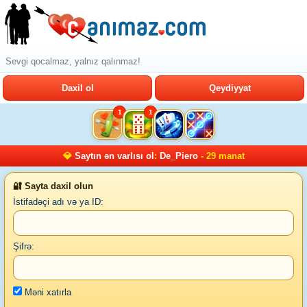
Sevgi qocalmaz, yalnız qalınmaz!
Daxil ol
Qeydiyyat
1
1
💎
Saytın ən varlısı ol
:
De_Piero
- 29 manat
🔐 Sayta daxil olun
İstifadəçi adı və ya ID:
Şifrə:
Məni xatırla