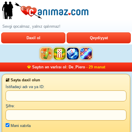
Sevgi qocalmaz, yalnız qalınmaz!
Daxil ol
Qeydiyyat
💎
Saytın ən varlısı ol
:
De_Piero
- 29 manat
🔐 Sayta daxil olun
İstifadəçi adı və ya ID:
Şifrə:
Məni xatırla