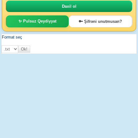
✨ Pulsuz Qeydiyyat
🔑 Şifrəni unutmusan?
Format seç