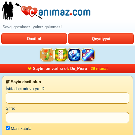
Sevgi qocalmaz, yalnız qalınmaz!
Daxil ol
Qeydiyyat
💎
Saytın ən varlısı ol
:
De_Piero
- 29 manat
🔐 Sayta daxil olun
İstifadəçi adı və ya ID:
Şifrə:
Məni xatırla