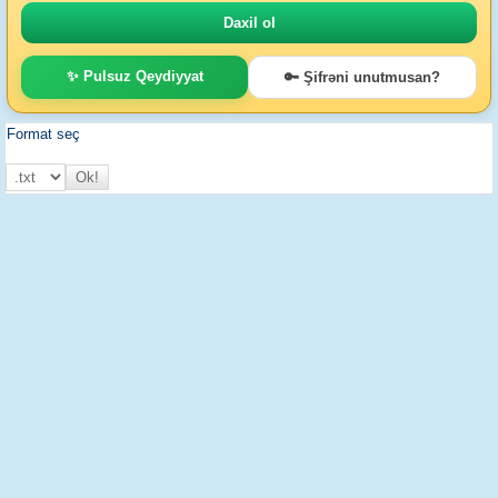
✨ Pulsuz Qeydiyyat
🔑 Şifrəni unutmusan?
Format seç