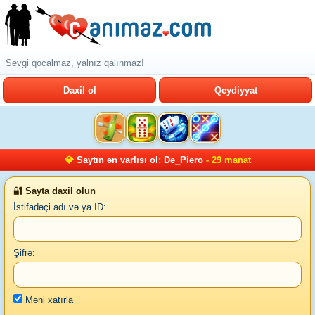
Sevgi qocalmaz, yalnız qalınmaz!
Daxil ol
Qeydiyyat
💎
Saytın ən varlısı ol
:
De_Piero
- 29 manat
🔐 Sayta daxil olun
İstifadəçi adı və ya ID:
Şifrə:
Məni xatırla