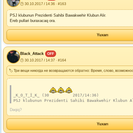
🕒 30.10.2017 / 14:36 · #163
PSJ klubunun Prezidenti Sahibi Bawakwehir Klubun Alir.
Ereb pullari buraxacaq ora.
Yuxarı
Black_Attack
OFF
🕒 30.10.2017 / 14:37 · #164
🏷 Три вещи никогда не возвращаются обратно: Время, слово, возможнос
_K_O_T_İ_K_ (30
2017/14:36)
PSJ klubunun Prezidenti Sahibi Bawakwehir Klubun A
Dəqiq?
Yuxarı