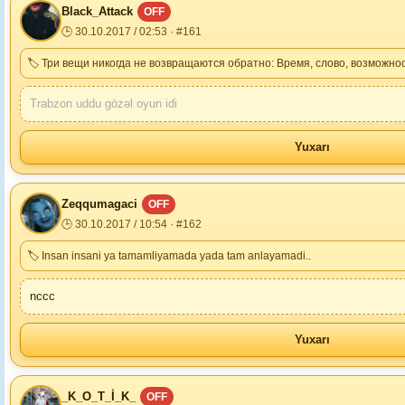
Black_Attack
OFF
🕒 30.10.2017 / 02:53 · #161
🏷 Три вещи никогда не возвращаются обратно: Время, слово, возможнос
Trabzon uddu gözəl oyun idi
Yuxarı
Zeqqumagaci
OFF
🕒 30.10.2017 / 10:54 · #162
🏷 Insan insani ya tamamliyamada yada tam anlayamadi..
nccc
Yuxarı
_K_O_T_İ_K_
OFF