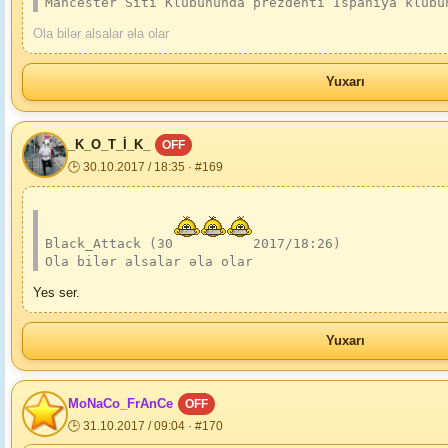
Mancester Siti Klubununda prezdenti Ispaniya klubu
Ola bilər alsalar əla olar
Yuxarı
_K_O_T_İ_K_
OFF
🕒 30.10.2017 / 18:35 · #169
Black_Attack (30
2017/18:26)
Ola bilər alsalar əla olar
Yes ser.
Yuxarı
MoNaCo_FrAnCe
OFF
🕒 31.10.2017 / 09:04 · #170