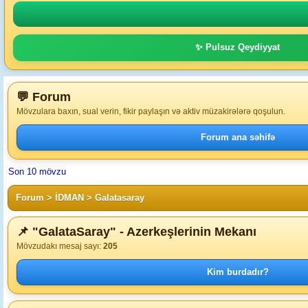
✨ Pulsuz Qeydiyyat
💬 Forum
Mövzulara baxın, sual verin, fikir paylaşın və aktiv müzakirələrə qoşulun.
Forum ana səhifə
Son 10 mövzu
Forum
>
İDMAN
>
Galatasaray
📌 "GalataSaray" - Azerkeşlerinin Mekanı
Mövzudakı mesaj sayı:
205
Kim burdadır?