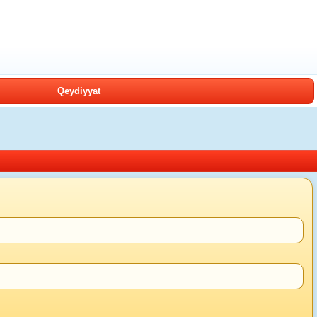
Qeydiyyat