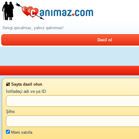
Sevgi qocalmaz, yalnız qalınmaz!
Daxil ol
🔐 Sayta daxil olun
İstifadəçi adı və ya ID:
Şifrə:
Məni xatırla