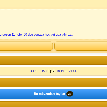
bu sezon 11 nefer 90 deq oynasa hec biri uda bilmez..
<<
1
...
15
16
[
17
]
18
19
...
21
>>
Bu mövzudakı fayllar
33