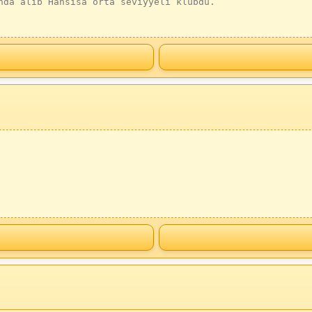
nda alib Hansisa orta seviyyeli klubdu.