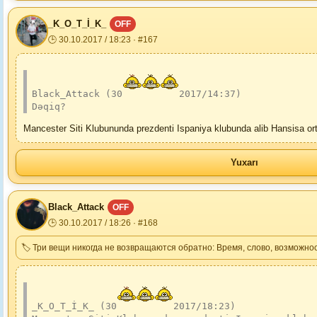
_K_O_T_İ_K_
OFF
🕒 30.10.2017 / 18:23 · #167
Black_Attack (30
2017/14:37)
Dəqiq?
Mancester Siti Klubununda prezdenti Ispaniya klubunda alib Hansisa ort
Yuxarı
Black_Attack
OFF
🕒 30.10.2017 / 18:26 · #168
🏷 Три вещи никогда не возвращаются обратно: Время, слово, возможнос
_K_O_T_İ_K_ (30
2017/18:23)