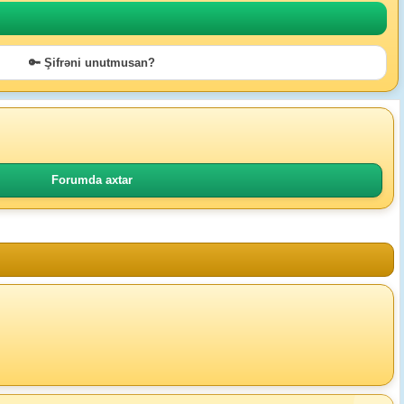
🔑 Şifrəni unutmusan?
Forumda axtar