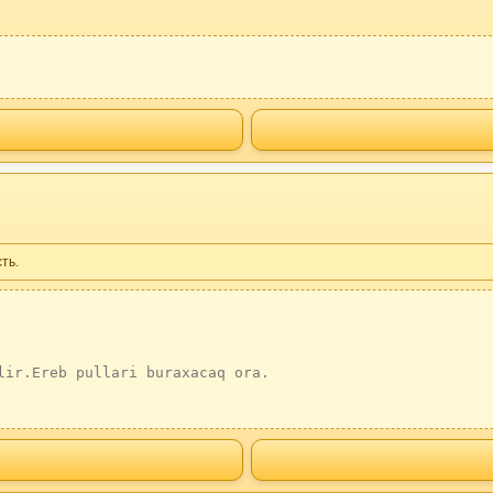
ть.
lir.Ereb pullari buraxacaq ora.