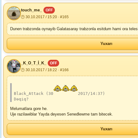
touch_me_
OFF
🕒 30.10.2017 / 15:20 · #165
Dunen trabzonda oynayib Galatasaray trabzonla esitdum hami ora teles
Yuxarı
_K_O_T_İ_K_
OFF
🕒 30.10.2017 / 18:22 · #166
Black_Attack (30
2017/14:37)
Dəqiq?
Melumatlara gore he.
Uje razilawiblar Yayda deyesen Senedlewme tam bitecek.
Yuxarı