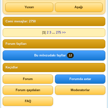
Yuxarı
Aşağı
Cəmi mesajlar: 2750
[
1
]
2
3
...
275
>>
Forum faylları
Bu mövzudakı fayllar
12
Keçidlər
Forum
Forumda axtar
Forum qaydaları
Moderatorlar
FAQ