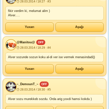
🕒 28.03.2014 / 18:27 · #3
fikir verdim ki, melumat alim )
Alver.....
Yuxarı
Aşağı
@Manitou@
OFF
🕒 28.03.2014 / 18:29 · #4
Alver sozunde sozun koku al-di ver ise vermek menasindadi))
Yuxarı
Aşağı
~_DemounT_~
OFF
🕒 28.03.2014 / 18:30 · #5
Alver sozu murekkeb sozdu. Orda arig yoxdi hamsi kokdu )