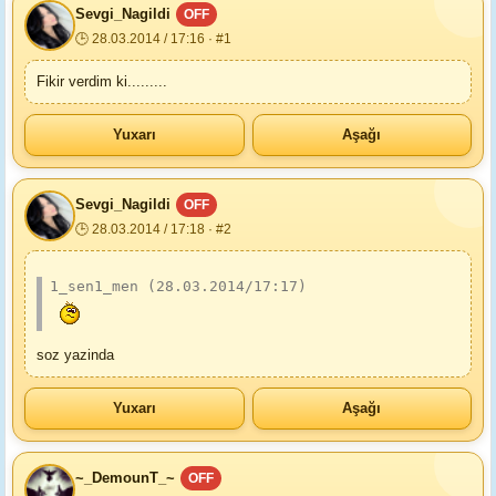
Sevgi_Nagildi
OFF
🕒 28.03.2014 / 17:16 · #1
Fikir verdim ki.........
Yuxarı
Aşağı
Sevgi_Nagildi
OFF
🕒 28.03.2014 / 17:18 · #2
1_sen1_men (28.03.2014/17:17)
soz yazinda
Yuxarı
Aşağı
~_DemounT_~
OFF