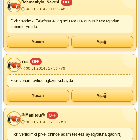
Rehmettiyin_Nevesi
OFF
🕒 30.11.2014 / 17:09 · #8
Fikir verdimki Telefona elw girmisem uje gunun batmagindan
xeberim yoxdu
Yuxarı
Aşağı
Yss
OFF
🕒 30.11.2014 / 17:36 · #9
Fikir verdim evlide aglayir subayda.
Yuxarı
Aşağı
@Manitou@
OFF
🕒 30.11.2014 / 17:38 · #10
Fikir verirdimki pive ichinde adam tez-tez ayaqyoluna qachir))