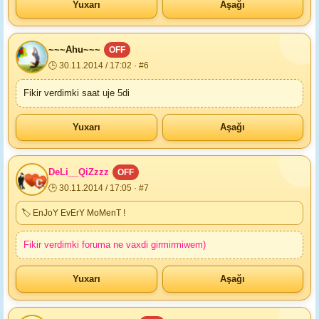
Yuxarı
Aşağı
~~~Ahu~~~
OFF
🕒 30.11.2014 / 17:02 · #6
Fikir verdimki saat uje 5di
Yuxarı
Aşağı
DeLi__QiZzzz
OFF
🕒 30.11.2014 / 17:05 · #7
🏷 EnJoY EvErY MoMenT !
Fikir verdimki foruma ne vaxdi girmirmiwem)
Yuxarı
Aşağı