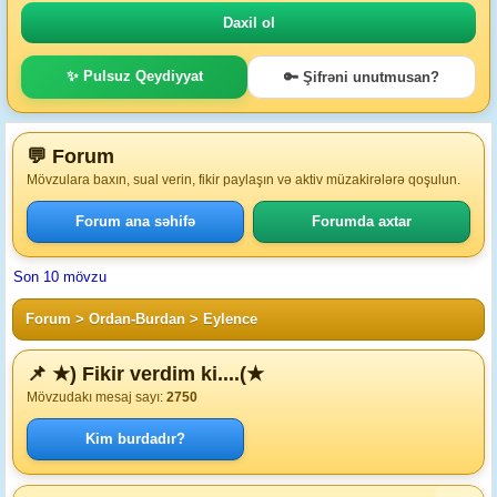
✨ Pulsuz Qeydiyyat
🔑 Şifrəni unutmusan?
💬 Forum
Mövzulara baxın, sual verin, fikir paylaşın və aktiv müzakirələrə qoşulun.
Forum ana səhifə
Forumda axtar
Son 10 mövzu
Forum
>
Ordan-Burdan
>
Eylence
📌 ★) Fikir verdim ki....(★
Mövzudakı mesaj sayı:
2750
Kim burdadır?