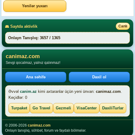
Yenilər yuxarı
👥 Saytda aktivlik
Canlı
Onlayn Tanışlıq: 3657 / 1365
canimaz.com
Sevgi qocalmaz, yalnız qalınmaz!
Ana səhifə
Daxil ol
Əvvəl
canim.az
kimi axtaranlar üçün yeni ünvan:
canimaz.com
.
Keçidlər: 0
Turpaket
Go Travel
Gezmeli
VisaCenter
DaxiliTurlar
© 2006-2026
canimaz.com
Onlayn tanışlıq, söhbət, forum və faydalı bölmələr.