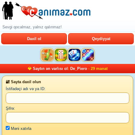
Sevgi qocalmaz, yalnız qalınmaz!
Daxil ol
Qeydiyyat
💎
Saytın ən varlısı ol
:
De_Piero
- 29 manat
🔐 Sayta daxil olun
İstifadəçi adı və ya ID:
Şifrə:
Məni xatırla