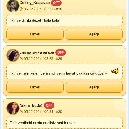
Dobriy_Krasavec
OFF
🕒 05.12.2014 / 03:22 · #28
fikir verdimki duzelir bala bala
Yuxarı
Aşağı
симпатични авара
OFF
🕒 05.12.2014 / 03:25 · #29
fikir verirem veren verenindi verin heyat paylasinca guzel -
Yuxarı
Aşağı
Nikim_budu)
OFF
🕒 05.12.2014 / 06:34 · #30
Fikir verdimki coxlu declisiz serhler var