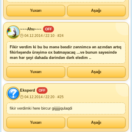
Yuxarı
Aşağı
~~~Ahu~~~
OFF
🕒 04.12.2014 / 22:10 · #24
Fikir verdim ki bu bu mənə bəsdir zənnimcə ən azından artıq
fikirləşəndə ürəyimə ox batmayacaq ...və bunun sayəsində
mən hər şeyi dahada dərindən dərk eledim ..
Yuxarı
Aşağı
Eksperd
OFF
🕒 04.12.2014 / 22:20 · #25
fikir verdimki here bircur gijjjjjjqulaqdi
Yuxarı
Aşağı