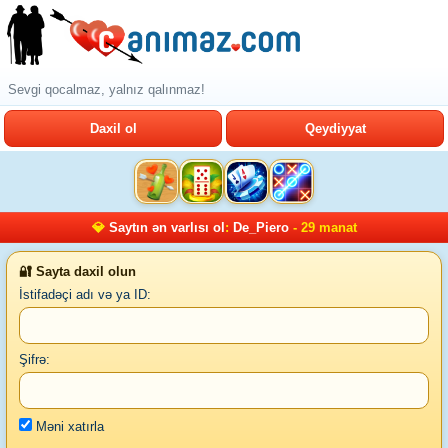
Sevgi qocalmaz, yalnız qalınmaz!
Daxil ol
Qeydiyyat
💎
Saytın ən varlısı ol
:
De_Piero
- 29 manat
🔐 Sayta daxil olun
İstifadəçi adı və ya ID:
Şifrə:
Məni xatırla