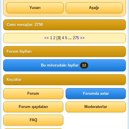
Yuxarı
Aşağı
Cəmi mesajlar: 2750
<<
1
2
[
3
]
4
5
...
275
>>
Forum faylları
Bu mövzudakı fayllar
12
Keçidlər
Forum
Forumda axtar
Forum qaydaları
Moderatorlar
FAQ