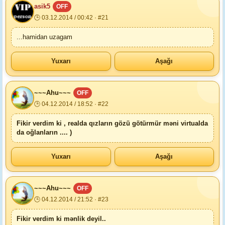
asik5
OFF
🕒 03.12.2014 / 00:42 · #21
...hamidan uzagam
Yuxarı
Aşağı
~~~Ahu~~~
OFF
🕒 04.12.2014 / 18:52 · #22
Fikir verdim ki , realda qızların gözü götürmür məni virtualda
da oğlanların .... )
Yuxarı
Aşağı
~~~Ahu~~~
OFF
🕒 04.12.2014 / 21:52 · #23
Fikir verdim ki mənlik deyil..