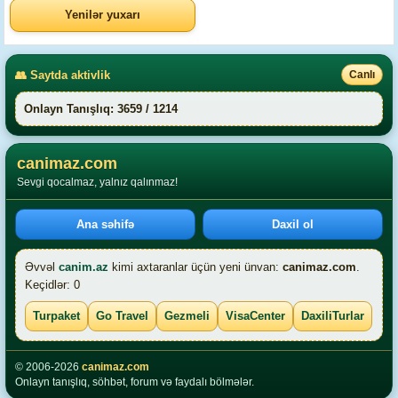
Yenilər yuxarı
👥 Saytda aktivlik
Canlı
Onlayn Tanışlıq: 3659 / 1214
canimaz.com
Sevgi qocalmaz, yalnız qalınmaz!
Ana səhifə
Daxil ol
Əvvəl
canim.az
kimi axtaranlar üçün yeni ünvan:
canimaz.com
.
Keçidlər: 0
Turpaket
Go Travel
Gezmeli
VisaCenter
DaxiliTurlar
© 2006-2026
canimaz.com
Onlayn tanışlıq, söhbət, forum və faydalı bölmələr.