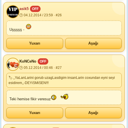
asik5
OFF
🕒 04.12.2014 / 23:59 · #26
Uşşşşş -
Yuxarı
Aşağı
KoNCeNo
OFF
🕒 05.12.2014 / 00:46 · #27
🏷 ,,YaLanLarini gorub uzagLasdigim insanLarin coxundan eyni seyi
esidirem,,-DEYiSMiSEN!!!
Teki hemise fikir veresuz
Yuxarı
Aşağı