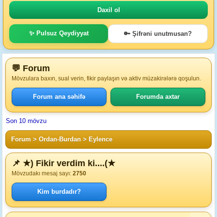
✨ Pulsuz Qeydiyyat
🔑 Şifrəni unutmusan?
💬 Forum
Mövzulara baxın, sual verin, fikir paylaşın və aktiv müzakirələrə qoşulun.
Forum ana səhifə
Forumda axtar
Son 10 mövzu
Forum
>
Ordan-Burdan
>
Eylence
📌 ★) Fikir verdim ki....(★
Mövzudakı mesaj sayı:
2750
Kim burdadır?