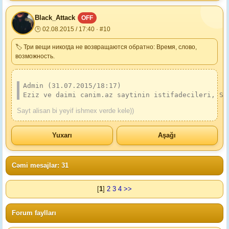
Black_Attack
OFF
🕒 02.08.2015 / 17:40 · #10
🏷 Три вещи никогда не возвращаются обратно: Время, слово,
возможность.
Admin (31.07.2015/18:17)
Eziz ve daimi canim.az saytinin istifadecileri, Si
Sayt alisan bi yeyif ishmex verde kele))
Yuxarı
Aşağı
Cəmi mesajlar: 31
[
1
]
2
3
4
>>
Forum faylları