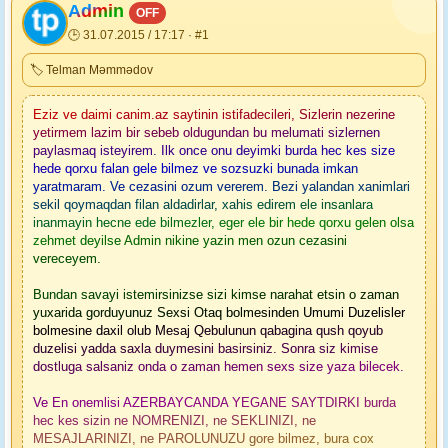
Admin
OFF
🕒 31.07.2015 / 17:17 · #1
🏷 Telman Məmmədov
Eziz ve daimi canim.az saytinin istifadecileri, Sizlerin nezerine
yetirmem lazim bir sebeb oldugundan bu melumati sizlernen
paylasmaq isteyirem. Ilk once onu deyimki burda hec kes size
hede qorxu falan gele bilmez ve sozsuzki bunada imkan
yaratmaram. Ve cezasini ozum vererem. Bezi yalandan xanimlari
sekil qoymaqdan filan aldadirlar, xahis edirem ele insanlara
inanmayin hecne ede bilmezler, eger ele bir hede qorxu gelen olsa
zehmet deyilse Admin nikine yazin men ozun cezasini
vereceyem.
Bundan savayi istemirsinizse sizi kimse narahat etsin o zaman
yuxarida gorduyunuz Sexsi Otaq bolmesinden Umumi Duzelisler
bolmesine daxil olub Mesaj Qebulunun qabagina qush qoyub
duzelisi yadda saxla duymesini basirsiniz. Sonra siz kimise
dostluga salsaniz onda o zaman hemen sexs size yaza bilecek.
Ve En onemlisi AZERBAYCANDA YEGANE SAYTDIRKI burda
hec kes sizin ne NOMRENIZI, ne SEKLINIZI, ne
MESAJLARINIZI, ne PAROLUNUZU gore bilmez, bura cox