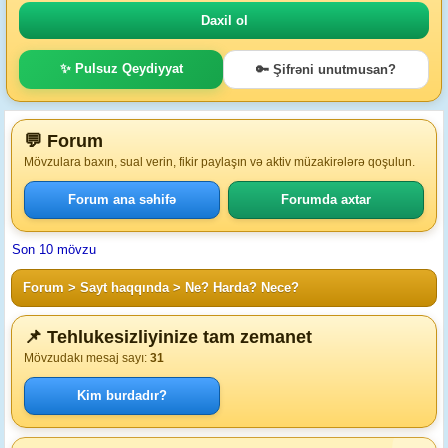
✨ Pulsuz Qeydiyyat
🔑 Şifrəni unutmusan?
💬 Forum
Mövzulara baxın, sual verin, fikir paylaşın və aktiv müzakirələrə qoşulun.
Forum ana səhifə
Forumda axtar
Son 10 mövzu
Forum
>
Sayt haqqında
>
Ne? Harda? Nece?
📌 Tehlukesizliyinize tam zemanet
Mövzudakı mesaj sayı:
31
Kim burdadır?