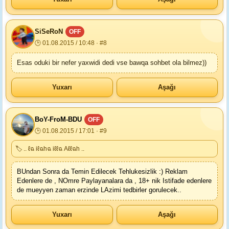
SiSeRoN
OFF
🕒 01.08.2015 / 10:48 · #8
Esas oduki bir nefer yaxwidi dedi vse bawqa sohbet ola bilmez))
Yuxarı
Aşağı
BoY-FroM-BDU
OFF
🕒 01.08.2015 / 17:01 · #9
🏷 .. ℓฉ iℓฉhฉ iℓℓฉ Аℓℓฉh ..
BUndan Sonra da Temin Edilecek Tehlukesizlik :) Reklam
Edenlere de , NOmre Paylayanalara da , 18+ nik Istifade edenlere
de mueyyen zaman erzinde LAzimi tedbirler gorulecek..
Yuxarı
Aşağı