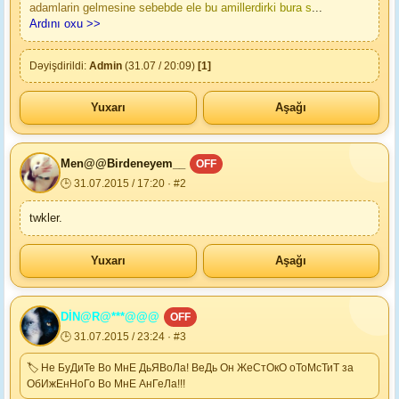
adamlarin gelmesine sebebde ele bu amillerdirki bura s
...
Ardını oxu >>
Dəyişdirildi:
Admin
(31.07 / 20:09)
[1]
Yuxarı
Aşağı
Men@@Birdeneyem__
OFF
🕒 31.07.2015 / 17:20 · #2
twkler.
Yuxarı
Aşağı
DİN@R@***@@@
OFF
🕒 31.07.2015 / 23:24 · #3
🏷 Не БуДиТе Во МнЕ ДьЯВоЛа! ВеДь Он ЖеСтОкО оТоМсТиТ за
ОбИжЕнНоГо Во МнЕ АнГеЛа!!!