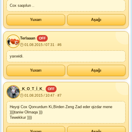
Cox saqolun ..
Yuxarı
Aşağı
Terlaaan
OFF
🕒 01.08.2015 / 07:31 · #6
yaxwidi.
Yuxarı
Aşağı
_K_O_T_İ_K_
OFF
🕒 01.08.2015 / 10:47 · #7
Heyqi Cox Qorxurdum Ki,Birden Zeng Zad eder qizdar mene
))))taniw Olmaqa )))
Tewekkur ))))
Yuxarı
Aşağı