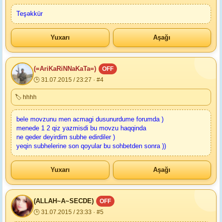
Teşəkkür
Yuxarı
Aşağı
(=AriKaRiNNaKaTa=)
OFF
🕒 31.07.2015 / 23:27 · #4
🏷 hhhh
bele movzunu men acmagi dusunurdume forumda )
menede 1 2 qiz yazmisdi bu movzu haqqinda
ne qeder deyirdim subhe edirdiler )
yeqin subhelerine son qoyular bu sohbetden sonra ))
Yuxarı
Aşağı
(ALLAH~A~SECDE)
OFF
🕒 31.07.2015 / 23:33 · #5