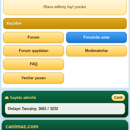
Əlavə edilmiş fayl yoxdur.
Keçidlər
Forum
Forumda axtar
Forum qaydaları
Moderatorlar
FAQ
Yenilər yuxarı
👥 Saytda aktivlik
Canlı
Onlayn Tanışlıq: 3681 / 3232
canimaz.com