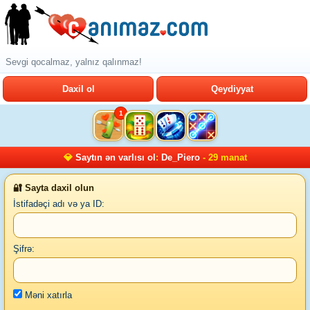
Sevgi qocalmaz, yalnız qalınmaz!
Daxil ol
Qeydiyyat
1
💎
Saytın ən varlısı ol
:
De_Piero
- 29 manat
🔐 Sayta daxil olun
İstifadəçi adı və ya ID:
Şifrə:
Məni xatırla