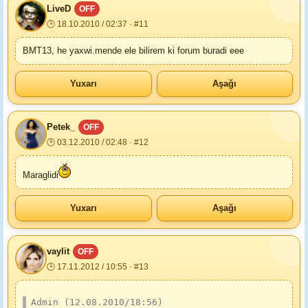
LiveD
OFF
🕒 18.10.2010 / 02:37 · #11
BMT13, he yaxwi.mende ele bilirem ki forum buradi eee
Yuxarı
Aşağı
Petek_
OFF
🕒 03.12.2010 / 02:48 · #12
Maraglidi
Yuxarı
Aşağı
vaylit
OFF
🕒 17.11.2012 / 10:55 · #13
Admin (12.08.2010/18:56)