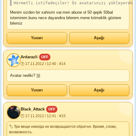
Hörmetli istifadeçiler! Öz avatarınızı yükleyerek 
Menim sizden bir xahisim var.men abune ol 50 qepik 50bal
istemirem.bunu nece dayandira bilerem.mene kömeklik göstere
bilersiz
Yuxarı
Aşağı
Ardarazli
OFF
🕒 17.11.2012 / 12:40 · #14
Avatar nediki? )))
Yuxarı
Aşağı
Black_Attack
OFF
🕒 17.11.2012 / 12:41 · #15
🏷 Три вещи никогда не возвращаются обратно: Время, слово,
возможность.