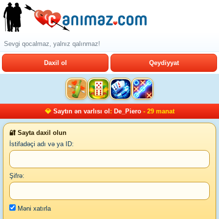
Sevgi qocalmaz, yalnız qalınmaz!
Daxil ol
Qeydiyyat
💎
Saytın ən varlısı ol
:
De_Piero
- 29 manat
🔐 Sayta daxil olun
İstifadəçi adı və ya ID:
Şifrə:
Məni xatırla