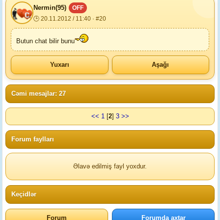
Nermin(95)
OFF
🕒 20.11.2012 / 11:40 · #20
Butun chat bilir bunu
Yuxarı
Aşağı
Cəmi mesajlar: 27
<<
1
[
2
]
3
>>
Forum faylları
Əlavə edilmiş fayl yoxdur.
Keçidlər
Forum
Forumda axtar