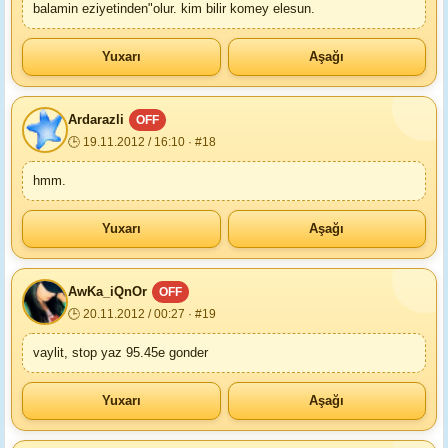
balamin eziyetinden"olur. kim bilir komey elesun.
Yuxarı
Aşağı
Ardarazli
OFF
🕒 19.11.2012 / 16:10 · #18
hmm.
Yuxarı
Aşağı
AwKa_iQnOr
OFF
🕒 20.11.2012 / 00:27 · #19
vaylit, stop yaz 95.45e gonder
Yuxarı
Aşağı