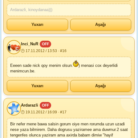
Ardarazli, kinoydanaa)))
Yuxarı
Aşağı
Inci_NuR
OFF
🕒 17.11.2012 / 13:53 · #16
Eeeen sade nick qoy menim olsun.
) menasi cox deyerlidi
menimcun.be.
Yuxarı
Aşağı
Ardarazli
OFF
🕒 19.11.2012 / 16:09 · #17
Bir nefer mene bawa salsin gorum oiye men rorumda uzun uzadi
nese yaza bilmirem. Daha dogrusu yaziramee ama duwmur.2 saat
tengenfes olunca yaziram ama axirda babam dimiw "hayif