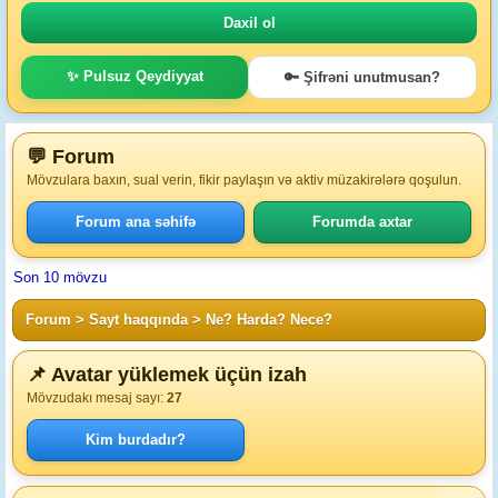
✨ Pulsuz Qeydiyyat
🔑 Şifrəni unutmusan?
💬 Forum
Mövzulara baxın, sual verin, fikir paylaşın və aktiv müzakirələrə qoşulun.
Forum ana səhifə
Forumda axtar
Son 10 mövzu
Forum
>
Sayt haqqında
>
Ne? Harda? Nece?
📌 Avatar yüklemek üçün izah
Mövzudakı mesaj sayı:
27
Kim burdadır?