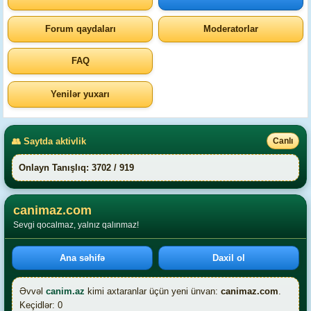
Forum qaydaları
Moderatorlar
FAQ
Yenilər yuxarı
👥 Saytda aktivlik
Canlı
Onlayn Tanışlıq: 3702 / 919
canimaz.com
Sevgi qocalmaz, yalnız qalınmaz!
Ana səhifə
Daxil ol
Əvvəl
canim.az
kimi axtaranlar üçün yeni ünvan:
canimaz.com
.
Keçidlər: 0