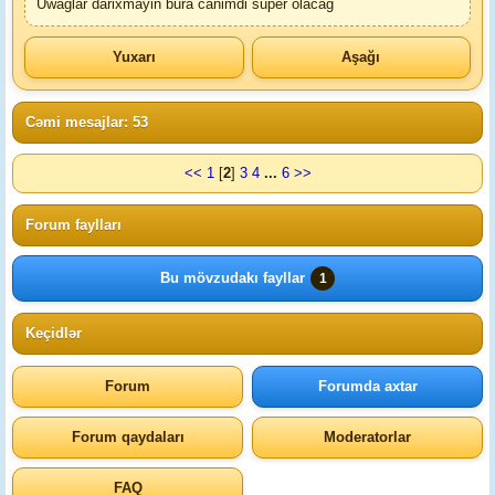
Uwaglar darixmayin bura canimdi super olacag
Yuxarı
Aşağı
Cəmi mesajlar: 53
<<
1
[
2
]
3
4
...
6
>>
Forum faylları
Bu mövzudakı fayllar
1
Keçidlər
Forum
Forumda axtar
Forum qaydaları
Moderatorlar
FAQ