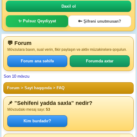
✨ Pulsuz Qeydiyyat
🔑 Şifrəni unutmusan?
💬 Forum
Mövzulara baxın, sual verin, fikir paylaşın və aktiv müzakirələrə qoşulun.
Forum ana səhifə
Forumda axtar
Son 10 mövzu
Forum
>
Sayt haqqında
>
FAQ
📌 "Sehifeni yadda saxla" nedir?
Mövzudakı mesaj sayı:
53
Kim burdadır?