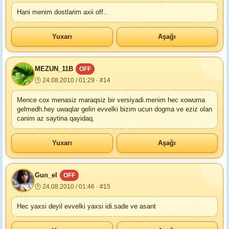
Hani menim dostlarim axii off..
Yuxarı
Aşağı
MEZUN_11B
OFF
🕒 24.08.2010 / 01:29 · #14
Mence cox menasiz maraqsiz bir versiyadi.menim hec xowuma
gelmedh.hey uwaqlar gelin evvelki bizim ucun dogma ve eziz olan
canim az saytina qayidaq.
Yuxarı
Aşağı
Gun_el
OFF
🕒 24.08.2010 / 01:46 · #15
Hec yaxsi deyil evvelki yaxsi idi.sade ve asant