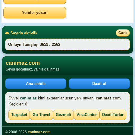
Yenilər yuxarı
👥 Saytda aktivlik
Canlı
Onlayn Tanışlıq: 3659 / 2562
canimaz.com
Sevgi qocalmaz, yalnız qalınmaz!
Ana səhifə
Daxil ol
Əvvəl
canim.az
kimi axtaranlar üçün yeni ünvan:
canimaz.com
.
Keçidlər: 0
Turpaket
Go Travel
Gezmeli
VisaCenter
DaxiliTurlar
© 2006-2026
canimaz.com