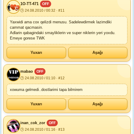
1O-TT-471
OFF
🕒 24.08.2010 / 00:32 · #11
Yaxwidi ama cox qelizdi menusu. Sadelewdirmek lazimdiki
cammat qacmasin.
Adlarin qabagindaki smayliklerin ve super niklerin yeri yoxdu.
Emeye gorese TWK
Yuxarı
Aşağı
mabao
OFF
🕒 24.08.2010 / 01:10 · #12
xowuma gelmedi..dostlarimi tapa bilmirem
Yuxarı
Aşağı
inan_cok_zor
OFF
🕒 24.08.2010 / 01:16 · #13