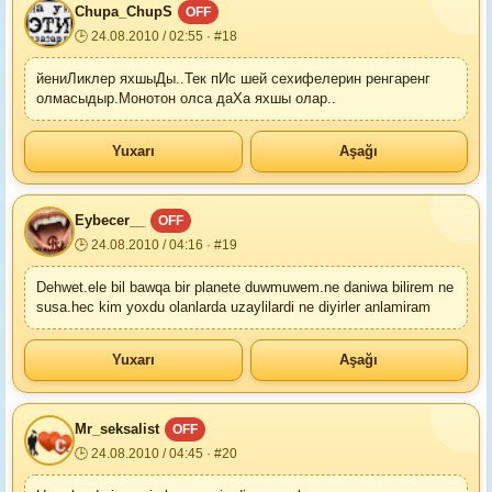
Chupa_ChupS
OFF
🕒 24.08.2010 / 02:55 · #18
йениЛиклер яхшыДы..Тек пИс шей сехифелерин ренгаренг
олмасыдыр.Монотон олса даХа яхшы олар..
Yuxarı
Aşağı
Eybecer__
OFF
🕒 24.08.2010 / 04:16 · #19
Dehwet.ele bil bawqa bir planete duwmuwem.ne daniwa bilirem ne
susa.hec kim yoxdu olanlarda uzaylilardi ne diyirler anlamiram
Yuxarı
Aşağı
Mr_seksalist
OFF
🕒 24.08.2010 / 04:45 · #20