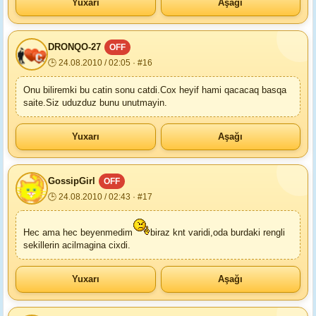
Yuxarı
Aşağı
DRONQO-27
OFF
🕒 24.08.2010 / 02:05 · #16
Onu biliremki bu catin sonu catdi.Cox heyif hami qacacaq basqa
saite.Siz uduzduz bunu unutmayin.
Yuxarı
Aşağı
GossipGirl
OFF
🕒 24.08.2010 / 02:43 · #17
Hec ama hec beyenmedim
biraz knt varidi,oda burdaki rengli
sekillerin acilmagina cixdi.
Yuxarı
Aşağı