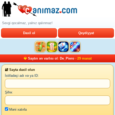
Sevgi qocalmaz, yalnız qalınmaz!
Daxil ol
Qeydiyyat
💎
Saytın ən varlısı ol
:
De_Piero
- 29 manat
🔐 Sayta daxil olun
İstifadəçi adı və ya ID:
Şifrə:
Məni xatırla