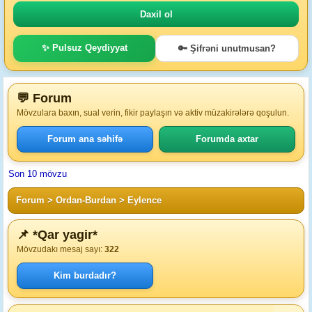
✨ Pulsuz Qeydiyyat
🔑 Şifrəni unutmusan?
💬 Forum
Mövzulara baxın, sual verin, fikir paylaşın və aktiv müzakirələrə qoşulun.
Forum ana səhifə
Forumda axtar
Son 10 mövzu
Forum
>
Ordan-Burdan
>
Eylence
📌 *Qar yagir*
Mövzudakı mesaj sayı:
322
Kim burdadır?