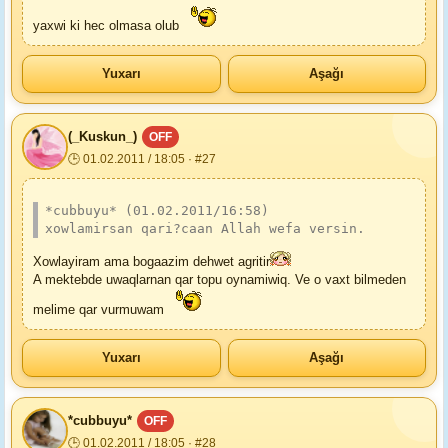
yaxwi ki hec olmasa olub
Yuxarı
Aşağı
(_Kuskun_)
OFF
🕒 01.02.2011 / 18:05 · #27
*cubbuyu* (01.02.2011/16:58)
xowlamirsan qari?caan Allah wefa versin.
Xowlayiram ama bogaazim dehwet agritir
A mektebde uwaqlarnan qar topu oynamiwiq. Ve o vaxt bilmeden
melime qar vurmuwam
Yuxarı
Aşağı
*cubbuyu*
OFF
🕒 01.02.2011 / 18:05 · #28