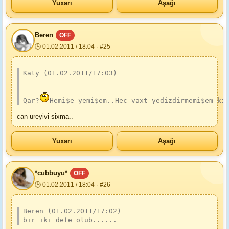
Yuxarı
Aşağı
Beren
OFF
🕒 01.02.2011 / 18:04 · #25
Katy (01.02.2011/17:03)
Qar?
Hemi$e yemi$em..Hec vaxt yedizdirmemi$em ki
can ureyivi sixma..
Yuxarı
Aşağı
*cubbuyu*
OFF
🕒 01.02.2011 / 18:04 · #26
Beren (01.02.2011/17:02)
bir iki defe olub......