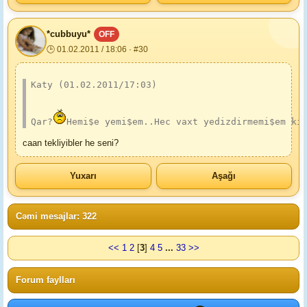
*cubbuyu*
OFF
🕒 01.02.2011 / 18:06 · #30
Katy (01.02.2011/17:03)
Qar?
Hemi$e yemi$em..Hec vaxt yedizdirmemi$em ki
caan tekliyibler he seni?
Yuxarı
Aşağı
Cəmi mesajlar: 322
<<
1
2
[
3
]
4
5
...
33
>>
Forum faylları