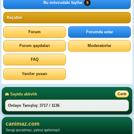
Bu mövzudakı fayllar
5
Keçidlər
Forum
Forumda axtar
Forum qaydaları
Moderatorlar
FAQ
Yenilər yuxarı
👥 Saytda aktivlik
Canlı
Onlayn Tanışlıq: 3717 / 1136
canimaz.com
Sevgi qocalmaz, yalnız qalınmaz!