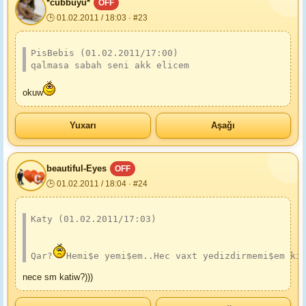
*cubbuyu*
OFF
🕒 01.02.2011 / 18:03 · #23
PisBebis (01.02.2011/17:00)
qalmasa sabah seni akk elicem
okuw
Yuxarı
Aşağı
beautiful-Eyes
OFF
🕒 01.02.2011 / 18:04 · #24
Katy (01.02.2011/17:03)
Qar?
Hemi$e yemi$em..Hec vaxt yedizdirmemi$em ki
nece sm katiw?)))