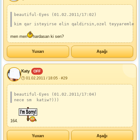
beautiful-Eyes (01.02.2011/17:02)
kim qar isteyirse elin qaldirsin,ozel teyyaremle n
men men
hardasan ki sen?
Yuxarı
Aşağı
Katy
OFF
🕒 01.02.2011 / 18:05 · #29
beautiful-Eyes (01.02.2011/17:04)
nece sm  katiw?)))
164.
Yuxarı
Aşağı