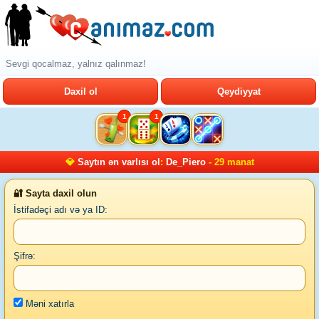
Sevgi qocalmaz, yalnız qalınmaz!
Daxil ol
Qeydiyyat
1
1
💎
Saytın ən varlısı ol
:
De_Piero
- 29 manat
🔐 Sayta daxil olun
İstifadəçi adı və ya ID:
Şifrə:
Məni xatırla