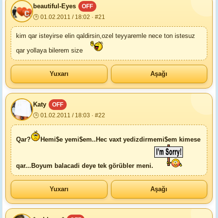
beautiful-Eyes
OFF
🕒 01.02.2011 / 18:02 · #21
kim qar isteyirse elin qaldirsin,ozel teyyaremle nece ton istesuz
qar yollaya bilerem size
Yuxarı
Aşağı
Katy
OFF
🕒 01.02.2011 / 18:03 · #22
Qar?
Hemi$e yemi$em..Hec vaxt yedizdirmemi$em kimese
qar...Boyum balacadi deye tek görübler meni.
Yuxarı
Aşağı