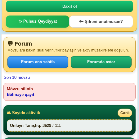
✨ Pulsuz Qeydiyyat
🔑 Şifrəni unutmusan?
💬 Forum
Mövzulara baxın, sual verin, fikir paylaşın və aktiv müzakirələrə qoşulun.
Forum ana səhifə
Forumda axtar
Son 10 mövzu
Mövzu silinib.
Bölməyə qayıt
👥 Saytda aktivlik
Canlı
Onlayn Tanışlıq: 3629 / 111