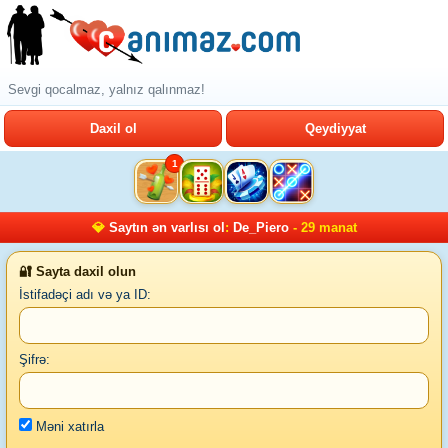
Sevgi qocalmaz, yalnız qalınmaz!
Daxil ol
Qeydiyyat
1
💎
Saytın ən varlısı ol
:
De_Piero
- 29 manat
🔐 Sayta daxil olun
İstifadəçi adı və ya ID:
Şifrə:
Məni xatırla