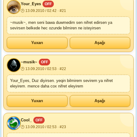
Your_Eyes
OFF
🕒 13.09.2010 / 02:42 · #21
~musik~, men seni bawa duwmedim sen nifret edirsen ya
sevirsen belkede hec ozunde bilmiren ne isteyirsen
Yuxarı
Aşağı
~musik~
OFF
🕒 13.09.2010 / 02:53 · #22
Your_Eyes, Duz diyirsen. yeqin bilmirem sevirem ya nifret
eleyirem. mence daha cox nifret eleyirem
Yuxarı
Aşağı
Cool_
OFF
🕒 13.09.2010 / 02:53 · #23