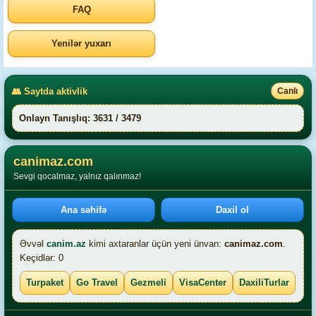
FAQ
Yenilər yuxarı
👥 Saytda aktivlik
Canlı
Onlayn Tanışlıq: 3631 / 3479
canimaz.com
Sevgi qocalmaz, yalnız qalınmaz!
Ana səhifə
Daxil ol
Əvvəl
canim.az
kimi axtaranlar üçün yeni ünvan:
canimaz.com
.
Keçidlər: 0
Turpaket
Go Travel
Gezmeli
VisaCenter
DaxiliTurlar