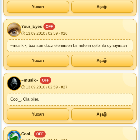
Yuxarı
Aşağı
Your_Eyes
OFF
🕒 13.09.2010 / 02:59 · #26
~musik~, bax sen duzz elemirsen bir neferin qelbi ile oynayirsan
Yuxarı
Aşağı
~musik~
OFF
🕒 13.09.2010 / 02:59 · #27
Cool_, Ola biler.
Yuxarı
Aşağı
Cool_
OFF