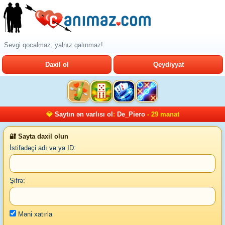
Sevgi qocalmaz, yalnız qalınmaz!
Daxil ol
Qeydiyyat
💎
Saytın ən varlısı ol
:
De_Piero
- 29 manat
🔐 Sayta daxil olun
İstifadəçi adı və ya ID:
Şifrə:
Məni xatırla