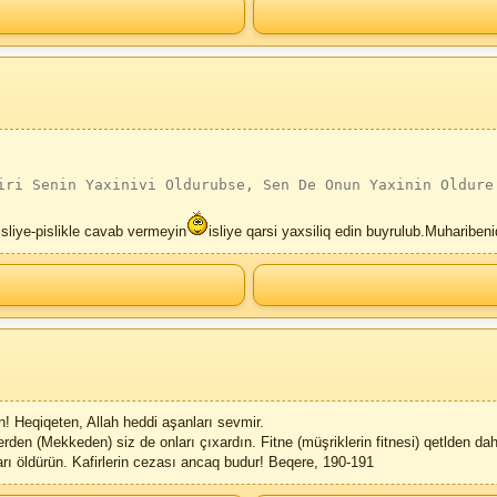
iri Senin Yaxinivi Oldurubse, Sen De Onun Yaxinin Oldure
liye-pislikle cavab vermeyin
isliye qarsi yaxsiliq edin buyrulub.Muhariben
! Heqiqeten, Allah heddi aşanları sevmir.
yerden (Mekkeden) siz de onları çıxardın. Fitne (müşriklerin fitnesi) qetlden d
arı öldürün. Kafirlerin cezası ancaq budur! Beqere, 190-191