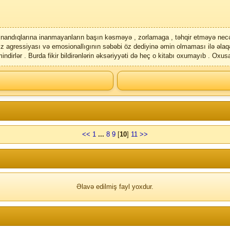
 inandıqlarına inanmayanların başın kəsməyə , zorlamaga , təhqir etməyə necə
agressiyası və emosionallıgının səbəbi öz dediyinə əmin olmaması ilə əlaqəda
irlər . Burda fikir bildirənlərin əksəriyyəti də heç o kitabı oxumayıb . Oxu
<<
1
...
8
9
[
10
]
11
>>
Əlavə edilmiş fayl yoxdur.