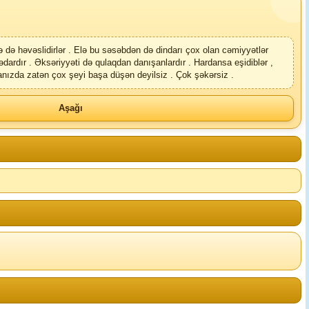
 də həvəslidirlər . Elə bu səsəbdən də dindarı çox olan cəmiyyətlər
rdır . Əksəriyyəti də qulaqdan danışanlardır . Hardansa eşidiblər ,
sanızda zatən çox şeyi başa düşən deyilsiz . Çok şəkərsiz .
Aşağı