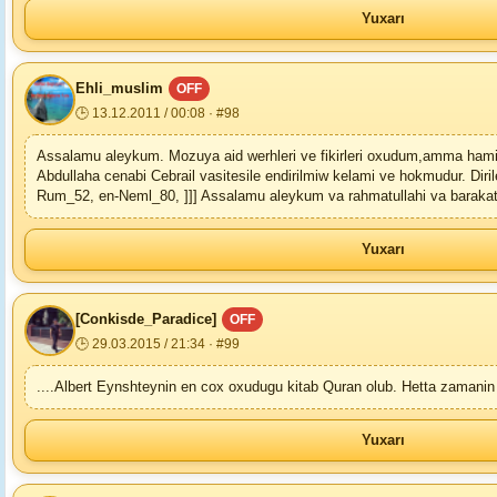
Yuxarı
Ehli_muslim
OFF
🕒 13.12.2011 / 00:08 · #98
Assalamu aleykum. Mozuya aid werhleri ve fikirleri oxudum,amma hamisi
Abdullaha cenabi Cebrail vasitesile endirilmiw kelami ve hokmudur. Diriler
Rum_52, en-Neml_80, ]]] Assalamu aleykum va rahmatullahi va baraka
Yuxarı
[Conkisde_Paradice]
OFF
🕒 29.03.2015 / 21:34 · #99
....Albert Eynshteynin en cox oxudugu kitab Quran olub. Hetta zamanin n
Yuxarı