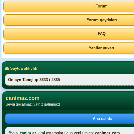
Forum
Forum qaydaları
FAQ
Yenilər yuxarı
👥 Saytda aktivlik
Onlayn Tanışlıq: 3633 / 2865
canimaz.com
Sevgi qocalmaz, yalnız qalınmaz!
Ana səhifə
Əvvəl
canim.az
kimi axtaranlar üçün yeni ünvan:
canimaz.com
.