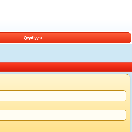
Qeydiyyat