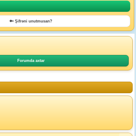
🔑 Şifrəni unutmusan?
Forumda axtar