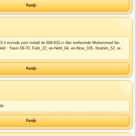
Aşağı
l erzinde yeni miladi ile 609-632-ci iller erefesinde Muhemmed ibn
 Delil : Yasin 69-70, Fatir_22, en-Nehl_64, en-Nise_105, Ibrahim_52, er-
Aşağı
ir.
Aşağı