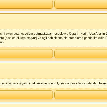
ni oxumaga hovselem catmadi,adam eseblewir. Qurani _kerim Uca Allahin 23 i
e [bezileri olulere oxuyur] ve agil sahiblerine bir ibret olaraq gonderilmiwdir.
tuh
isbiliyi nezeriyyesini ireli surerken onun Qurandan yararlandigi da shubhesizd