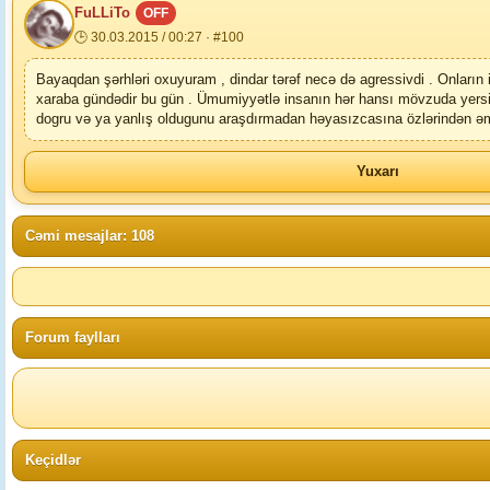
FuLLiTo
OFF
🕒 30.03.2015 / 00:27 · #100
Bayaqdan şərhləri oxuyuram , dindar tərəf necə də agressivdi . Onların
xaraba gündədir bu gün . Ümumiyyətlə insanın hər hansı mövzuda yersiz 
dogru və ya yanlış oldugunu araşdırmadan həyasızcasına özlərindən əmind
Yuxarı
Cəmi mesajlar: 108
Forum faylları
Keçidlər