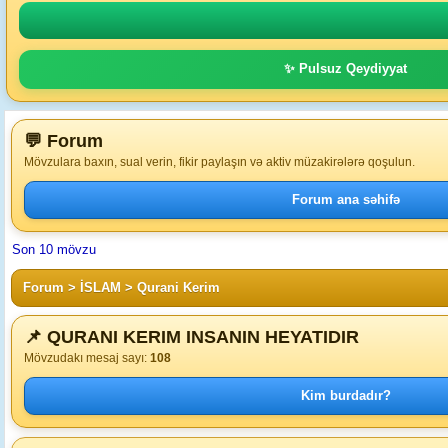
✨ Pulsuz Qeydiyyat
💬 Forum
Mövzulara baxın, sual verin, fikir paylaşın və aktiv müzakirələrə qoşulun.
Forum ana səhifə
Son 10 mövzu
Forum
>
İSLAM
>
Qurani Kerim
📌 QURANI KERIM INSANIN HEYATIDIR
Mövzudakı mesaj sayı:
108
Kim burdadır?