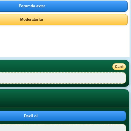
Forumda axtar
Moderatorlar
Canlı
Daxil ol