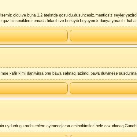
hisemiz oldu.ve buna 1,2 ateistde qosuldu.dusuncesiz,mentiqsiz seyler yazirdi
inde qaz hissecikleri semada firlanib ve berkiyib boyuyerek dunya yaranib. hahah
se kafir kimi daniwirsa onu bawa salmaq lazimdi bawa duwmese susdurmaq la
tianin uydurdugu mehseblere ayiracaqlarsa eminokimileri hele cox olacaq.Guna