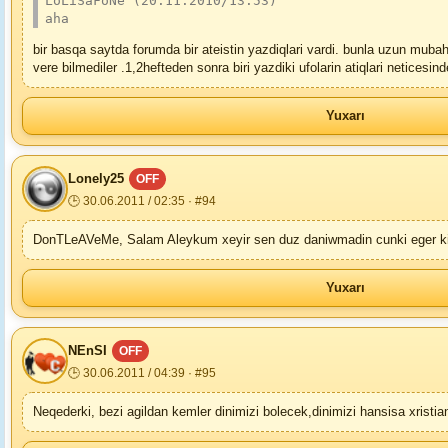
LoLiSaFoNe (20.11.2010/13:53)
aha
bir basqa saytda forumda bir ateistin yazdiqlari vardi. bunla uzun muba
vere bilmediler .1,2hefteden sonra biri yazdiki ufolarin atiqlari netices
Yuxarı
Lonely25
OFF
🕒 30.06.2011 / 02:35 · #94
DonTLeAVeMe, Salam Aleykum xeyir sen duz daniwmadin cunki eger kim
Yuxarı
NEnSI
OFF
🕒 30.06.2011 / 04:39 · #95
Neqederki, bezi agildan kemler dinimizi bolecek,dinimizi hansisa xris