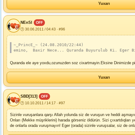
Yuxarı
NEnSI
OFF
🕒 30.06.2011 / 04:43 · #96
~_PrincE_~ (24.08.2010/22:44)
emino,  Baxir Nece... Quranda Buyurulub Ki. Eger B
Quranda ele aye yoxdu,ozunuzden soz cixartmayin.Eksine Dinimizde pis
Yuxarı
SBD[313]
OFF
🕒 10.10.2011 / 14:17 · #97
Sizinle vuruşanlara qarşı Allah yolunda siz de vuruşun ve heddi aşmayın
Onları (Mekke müşriklerini) harada görseniz öldürün. Sizi çıxartdıqları 
de onlarla orada vuruşmayın! Eger (orada) sizinle vuruşsalar, siz de onl