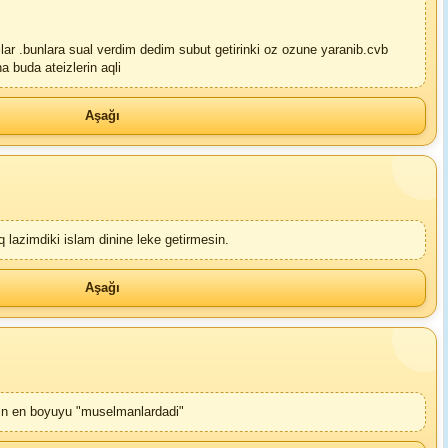
lar .bunlara sual verdim dedim subut getirinki oz ozune yaranib.cvb
a buda ateizlerin aqli
Aşağı
zimdiki islam dinine leke getirmesin.
Aşağı
hin en boyuyu "muselmanlardadi"