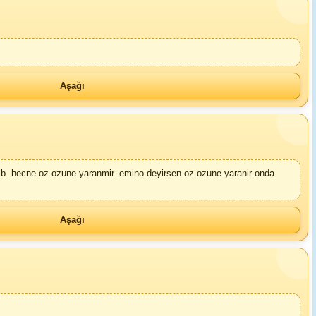
Aşağı
ib. hecne oz ozune yaranmir. emino deyirsen oz ozune yaranir onda
Aşağı