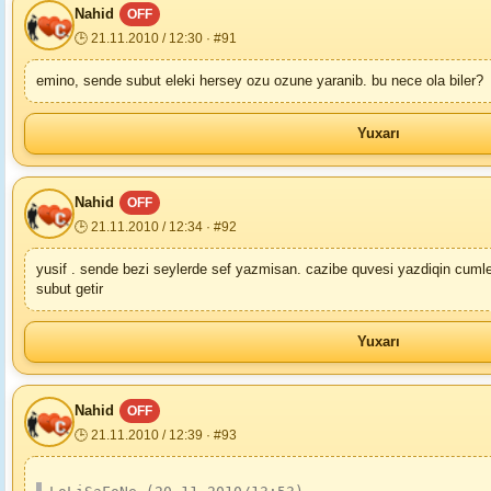
Nahid
OFF
🕒 21.11.2010 / 12:30 · #91
emino, sende subut eleki hersey ozu ozune yaranib. bu nece ola biler?
Yuxarı
Nahid
OFF
🕒 21.11.2010 / 12:34 · #92
yusif . sende bezi seylerde sef yazmisan. cazibe quvesi yazdiqin cum
subut getir
Yuxarı
Nahid
OFF
🕒 21.11.2010 / 12:39 · #93