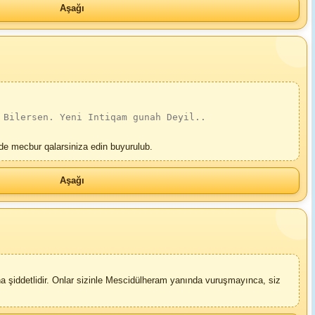
Aşağı
 Bilersen. Yeni Intiqam gunah Deyil..
ide mecbur qalarsiniza edin buyurulub.
Aşağı
aha şiddetlidir. Onlar sizinle Mescidülheram yanında vuruşmayınca, siz