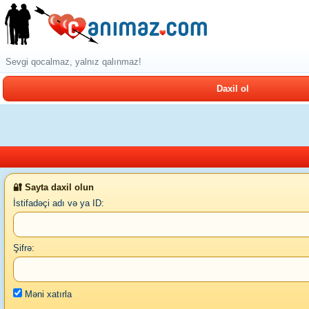
Sevgi qocalmaz, yalnız qalınmaz!
Daxil ol
🔐 Sayta daxil olun
İstifadəçi adı və ya ID:
Şifrə:
Məni xatırla