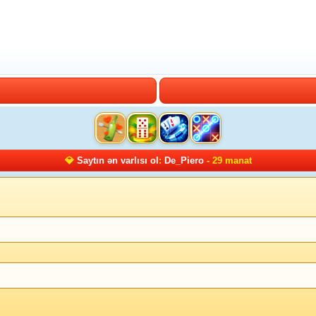
💎
Saytın ən varlısı ol
:
De_Piero
- 29 manat