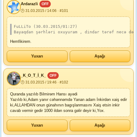
Ardarazli
OFF
🕒 31.03.2015 / 14:06 · #101
FuLLiTo (30.03.2015/01:27)
Bayaqdan şərhləri oxuyuram , dindar tərəf necə də 
Hemfikirem.
Yuxarı
Aşağı
_K_O_T_İ_K_
OFF
🕒 31.03.2015 / 19:46 · #102
Quranda yazılıb Bilmirəm Hansı ayədi
Yazılıb ki,Adam yanır cəhənnəmdə Yanan adam İnkirdən xaiş edir
ki,ALLAHDAN onun günahının bagışlanmasını Xaiş etsin inkir
cavab vermir gedir 1000 ildən sonra gəlir deyir ki,Yox.
Yuxarı
Aşağı