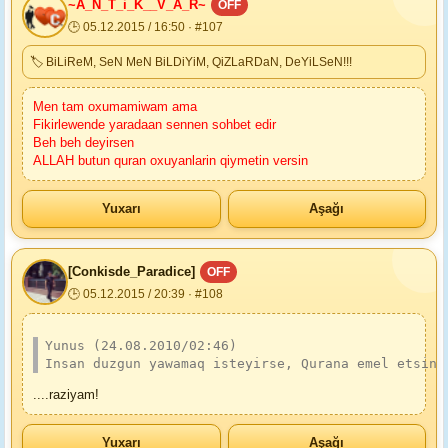
~A_N_T_i_K__V_A_R~
OFF
🕒 05.12.2015 / 16:50 · #107
🏷 BiLiReM, SeN MeN BiLDiYiM, QiZLaRDaN, DeYiLSeN!!!
Men tam oxumamiwam ama
Fikirlewende yaradaan sennen sohbet edir
Beh beh deyirsen
ALLAH butun quran oxuyanlarin qiymetin versin
Yuxarı
Aşağı
[Conkisde_Paradice]
OFF
🕒 05.12.2015 / 20:39 · #108
Yunus (24.08.2010/02:46)
Insan duzgun yawamaq isteyirse, Qurana emel etsin.
....raziyam!
Yuxarı
Aşağı