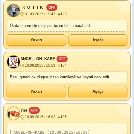
_K_O_T_İ_K_
OFF
🕒 31.03.2015 / 19:47 · #103
Özdə oranın Bir dəqiqəsi bizim bir ilə bərabərdi
Yuxarı
Aşağı
ANGEL~ON~KABE
OFF
🕒 10.09.2015 / 15:59 · #104
Beeli qurani oxuduqca insan kamilewir ve heyati derk edir
Yuxarı
Aşağı
Yss
OFF
🕒 10.09.2015 / 16:03 · #105
ANGEL~ON~KABE (10.09.2015/16:59)