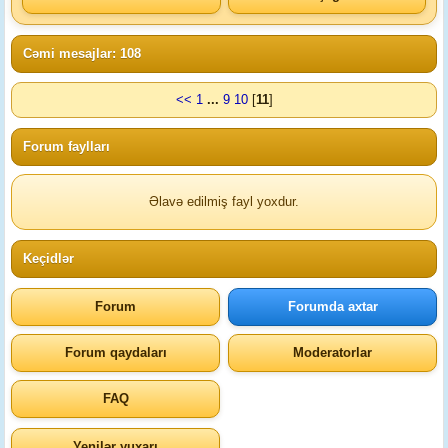
Cəmi mesajlar: 108
<<
1
...
9
10
[
11
]
Forum faylları
Əlavə edilmiş fayl yoxdur.
Keçidlər
Forum
Forumda axtar
Forum qaydaları
Moderatorlar
FAQ
Yenilər yuxarı