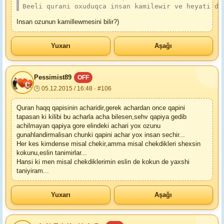
Beeli qurani oxuduqca insan kamilewir ve heyati de
Insan ozunun kamillewmesini bilir?)
Yuxarı
Aşağı
Реssimist89
OFF
🕒 05.12.2015 / 16:48 · #106
Quran haqq qapisinin acharidir,gerek achardan once qapini
tapasan ki kilibi bu acharla acha bilesen,sehv qapiya gedib
achilmayan qapiya gore elindeki achari yox ozunu
gunahlandirmalisan chunki qapini achar yox insan sechir...
Her kes kimdense misal chekir,amma misal chekdikleri shexsin
kokunu,eslin tanimirlar...
Hansi ki men misal chekdiklerimin eslin de kokun de yaxshi
taniyiram...
Yuxarı
Aşağı