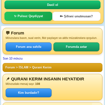
✨ Pulsuz Qeydiyyat
🔑 Şifrəni unutmusan?
💬 Forum
Mövzulara baxın, sual verin, fikir paylaşın və aktiv müzakirələrə qoşulun.
Forum ana səhifə
Forumda axtar
Son 10 mövzu
Forum
>
İSLAM
>
Qurani Kerim
📌 QURANI KERIM INSANIN HEYATIDIR
Mövzudakı mesaj sayı:
108
Kim burdadır?