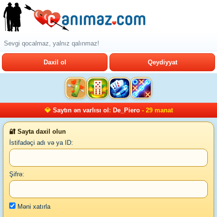
Sevgi qocalmaz, yalnız qalınmaz!
Daxil ol
Qeydiyyat
💎
Saytın ən varlısı ol
:
De_Piero
- 29 manat
🔐 Sayta daxil olun
İstifadəçi adı və ya ID:
Şifrə:
Məni xatırla