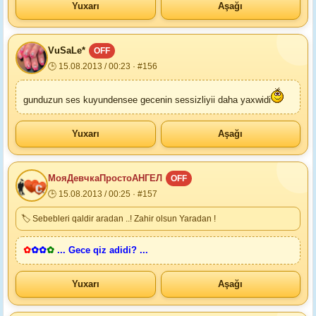
Yuxarı
Aşağı
VuSaLe*
OFF
🕒 15.08.2013 / 00:23 · #156
gunduzun ses kuyundensee gecenin sessizliyii daha yaxwidi
Yuxarı
Aşağı
МояДевчкаПростоАНГЕЛ
OFF
🕒 15.08.2013 / 00:25 · #157
🏷 Sebebleri qaldir aradan ..! Zahir olsun Yaradan !
✿
✿
✿
✿
... Gece qiz adidi? ...
Yuxarı
Aşağı