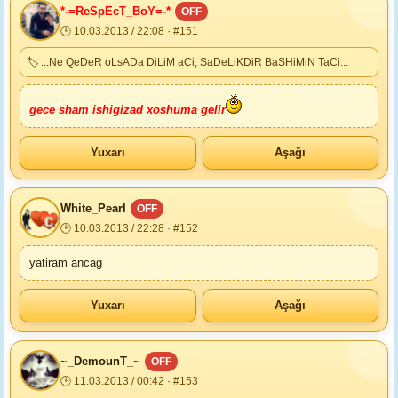
*-=ReSpEcT_BoY=-*
OFF
🕒 10.03.2013 / 22:08 · #151
🏷 ...Ne QeDeR oLsADa DiLiM aCi, SaDeLiKDiR BaSHiMiN TaCi...
gece sham ishigizad xoshuma gelir
Yuxarı
Aşağı
White_Pearl
OFF
🕒 10.03.2013 / 22:28 · #152
yatiram ancag
Yuxarı
Aşağı
~_DemounT_~
OFF
🕒 11.03.2013 / 00:42 · #153