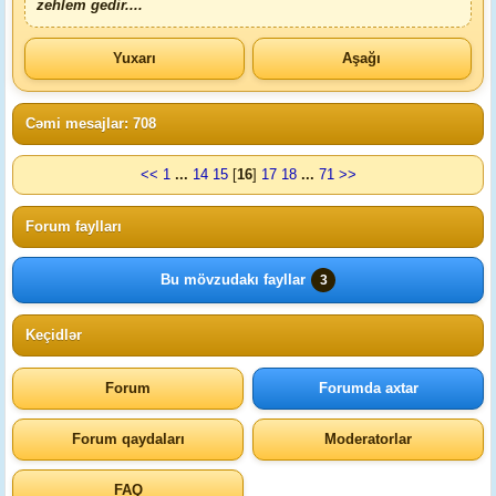
zehlem gedir....
Yuxarı
Aşağı
Cəmi mesajlar: 708
<<
1
...
14
15
[
16
]
17
18
...
71
>>
Forum faylları
Bu mövzudakı fayllar
3
Keçidlər
Forum
Forumda axtar
Forum qaydaları
Moderatorlar
FAQ