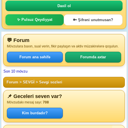
✨ Pulsuz Qeydiyyat
🔑 Şifrəni unutmusan?
💬 Forum
Mövzulara baxın, sual verin, fikir paylaşın və aktiv müzakirələrə qoşulun.
Forum ana səhifə
Forumda axtar
Son 10 mövzu
Forum
>
SEVGİ
>
Sevgi sozleri
📌 Geceleri seven var?
Mövzudakı mesaj sayı:
708
Kim burdadır?