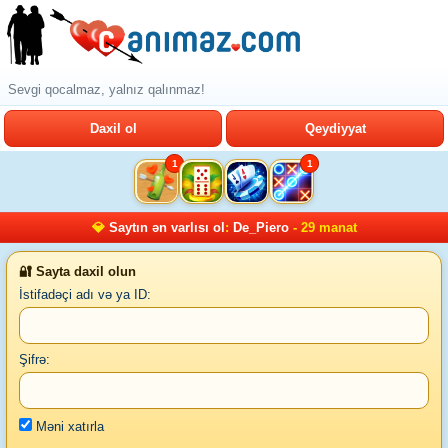
Sevgi qocalmaz, yalnız qalınmaz!
Daxil ol
Qeydiyyat
1
1
💎
Saytın ən varlısı ol
:
De_Piero
- 29 manat
🔐 Sayta daxil olun
İstifadəçi adı və ya ID:
Şifrə:
Məni xatırla