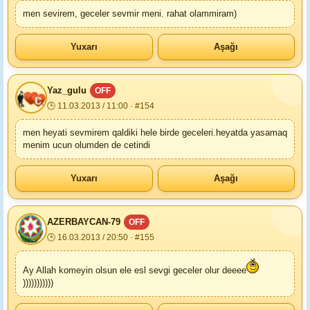
men sevirem, geceler sevmir meni. rahat olammiram)
Yuxarı
Aşağı
Yaz_gulu
OFF
🕒 11.03.2013 / 11:00 · #154
men heyati sevmirem qaldiki hele birde geceleri.heyatda yasamaq
menim ucun olumden de cetindi
Yuxarı
Aşağı
AZERBAYCAN-79
OFF
🕒 16.03.2013 / 20:50 · #155
Ay Allah komeyin olsun ele esl sevgi geceler olur deeee
)))))))))))