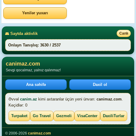
Yenilər yuxarı
👥 Saytda aktivlik
Canlı
Onlayn Tanışlıq: 3630 / 2537
canimaz.com
Sevgi qocalmaz, yalnız qalınmaz!
Ana səhifə
Daxil ol
Əvvəl
canim.az
kimi axtaranlar üçün yeni ünvan:
canimaz.com
.
Keçidlər: 0
Turpaket
Go Travel
Gezmeli
VisaCenter
DaxiliTurlar
© 2006-2026
canimaz.com