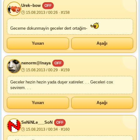
Urek~bow
OFF
🕒 15.08.2013 / 00:26 · #158
Geceme dokunmayin geceler dert ortağim-
Yuxarı
Aşağı
nenorm@lnaya
OFF
🕒 15.08.2013 / 00:29 · #159
Geceler hezin hezin yada duşer xatireler. . . Geceleri cox
sevirem. . .
Yuxarı
Aşağı
SeNiNLe___SoN
OFF
🕒 15.08.2013 / 00:34 · #160