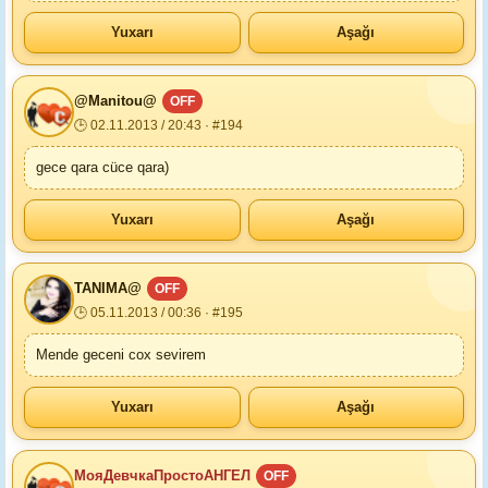
Yuxarı
Aşağı
@Manitou@
OFF
🕒 02.11.2013 / 20:43 · #194
gece qara cüce qara)
Yuxarı
Aşağı
TANIMA@
OFF
🕒 05.11.2013 / 00:36 · #195
Mende geceni cox sevirem
Yuxarı
Aşağı
МояДевчкаПростоАНГЕЛ
OFF