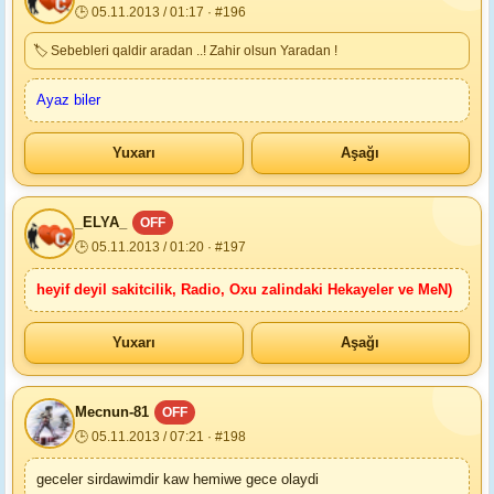
🕒 05.11.2013 / 01:17 · #196
🏷 Sebebleri qaldir aradan ..! Zahir olsun Yaradan !
Ayaz biler
Yuxarı
Aşağı
_ELYA_
OFF
🕒 05.11.2013 / 01:20 · #197
heyif deyil sakitcilik, Radio, Oxu zalindaki Hekayeler ve MeN)
Yuxarı
Aşağı
Mecnun-81
OFF
🕒 05.11.2013 / 07:21 · #198
geceler sirdawimdir kaw hemiwe gece olaydi