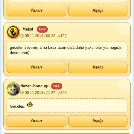
Yuxarı
Aşağı
_MaksI_
OFF
🕒 05.11.2013 / 08:33 · #199
geceleri sevirem ama biraz uzun olsa daha yaxci olar yatmagdan
doymuram)
Yuxarı
Aşağı
Nazar~boncugu
OFF
🕒 05.11.2013 / 11:27 · #200
Geceler...
Yuxarı
Aşağı