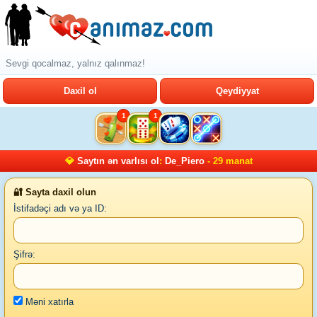
Sevgi qocalmaz, yalnız qalınmaz!
Daxil ol
Qeydiyyat
1
1
💎
Saytın ən varlısı ol
:
De_Piero
- 29 manat
🔐 Sayta daxil olun
İstifadəçi adı və ya ID:
Şifrə:
Məni xatırla