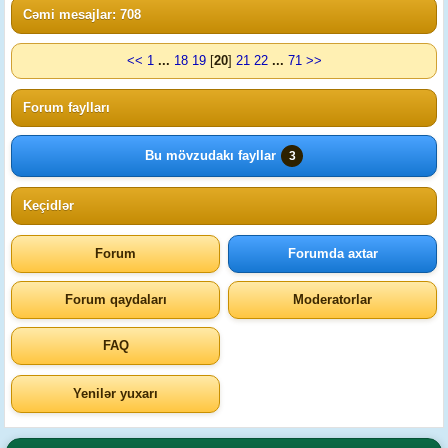
Cəmi mesajlar: 708
<<
1
...
18
19
[
20
]
21
22
...
71
>>
Forum faylları
Bu mövzudakı fayllar
3
Keçidlər
Forum
Forumda axtar
Forum qaydaları
Moderatorlar
FAQ
Yenilər yuxarı