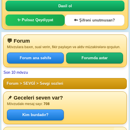
✨ Pulsuz Qeydiyyat
🔑 Şifrəni unutmusan?
💬 Forum
Mövzulara baxın, sual verin, fikir paylaşın və aktiv müzakirələrə qoşulun.
Forum ana səhifə
Forumda axtar
Son 10 mövzu
Forum
>
SEVGİ
>
Sevgi sozleri
📌 Geceleri seven var?
Mövzudakı mesaj sayı:
708
Kim burdadır?