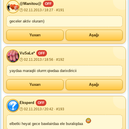
@Manitou@
OFF
🕒 02.11.2013 / 18:27 · #191
geceler aktiv oluram)
Yuxarı
Aşağı
VuSaLe*
OFF
🕒 02.11.2013 / 18:56 · #192
yaydaa maraqlii olurrrr.qiwdaa darixdiricii
Yuxarı
Aşağı
Eksperd
OFF
🕒 02.11.2013 / 20:42 · #193
elbetki heyat gece bawlairdaa ele buraliqdaa