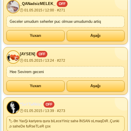
_QANadsizMELEK_
OFF
🕒 01.05.2015 / 12:00 · #271
Geceler umudum seherler puc olmuw umudumdu artiq
Yuxarı
Aşağı
[AYSEN]
OFF
🕒 01.05.2015 / 13:24 · #272
Hee Sevirem geceni
Yuxarı
Aşağı
*SeYTaNkIz*
OFF
🕒 01.05.2015 / 13:39 · #273
🏷 Ən YaxŞı kariyera qura biLeceYiniz sahə İNSAN oLmaqDıR..Çunki
,o saheDe fuRseTLeR çox