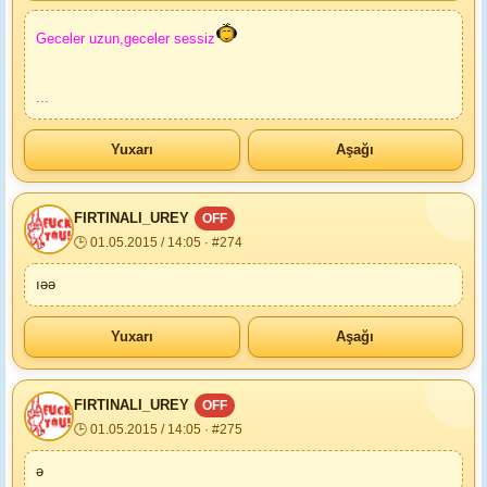
Geceler uzun,geceler sessiz
...
Yuxarı
Aşağı
FIRTINALI_UREY
OFF
🕒 01.05.2015 / 14:05 · #274
ıəə
Yuxarı
Aşağı
FIRTINALI_UREY
OFF
🕒 01.05.2015 / 14:05 · #275
ə