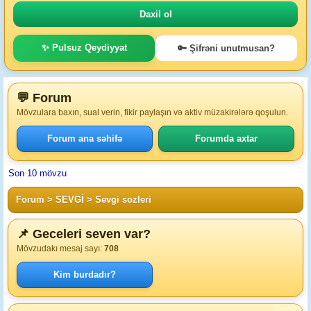
✨ Pulsuz Qeydiyyat
🔑 Şifrəni unutmusan?
💬 Forum
Mövzulara baxın, sual verin, fikir paylaşın və aktiv müzakirələrə qoşulun.
Forum ana səhifə
Forumda axtar
Son 10 mövzu
Forum
>
SEVGİ
>
Sevgi sozleri
📌 Geceleri seven var?
Mövzudakı mesaj sayı:
708
Kim burdadır?