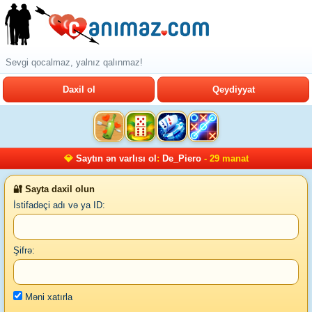
Sevgi qocalmaz, yalnız qalınmaz!
Daxil ol
Qeydiyyat
💎
Saytın ən varlısı ol
:
De_Piero
- 29 manat
🔐 Sayta daxil olun
İstifadəçi adı və ya ID:
Şifrə:
Məni xatırla