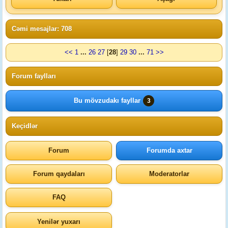
Cəmi mesajlar: 708
<<
1
...
26
27
[
28
]
29
30
...
71
>>
Forum faylları
Bu mövzudakı fayllar
3
Keçidlər
Forum
Forumda axtar
Forum qaydaları
Moderatorlar
FAQ
Yenilər yuxarı