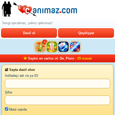
Sevgi qocalmaz, yalnız qalınmaz!
Daxil ol
Qeydiyyat
1
💎
Saytın ən varlısı ol
:
De_Piero
- 29 manat
🔐 Sayta daxil olun
İstifadəçi adı və ya ID:
Şifrə:
Məni xatırla