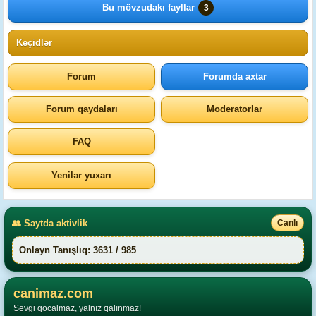
Bu mövzudakı fayllar
3
Keçidlər
Forum
Forumda axtar
Forum qaydaları
Moderatorlar
FAQ
Yenilər yuxarı
👥 Saytda aktivlik
Canlı
Onlayn Tanışlıq: 3631 / 985
canimaz.com
Sevgi qocalmaz, yalnız qalınmaz!