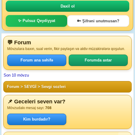
✨ Pulsuz Qeydiyyat
🔑 Şifrəni unutmusan?
💬 Forum
Mövzulara baxın, sual verin, fikir paylaşın və aktiv müzakirələrə qoşulun.
Forum ana səhifə
Forumda axtar
Son 10 mövzu
Forum
>
SEVGİ
>
Sevgi sozleri
📌 Geceleri seven var?
Mövzudakı mesaj sayı:
708
Kim burdadır?