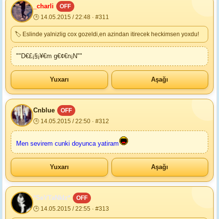
_charli
OFF
🕒 14.05.2015 / 22:48 · #311
🏷 Eslinde yalnizlig cox gozeldi,en azindan itirecek heckimsen yoxdu!
""D€£¡§¡¥€m g€¢€n¡N""
Yuxarı
Aşağı
Cnblue
OFF
🕒 14.05.2015 / 22:50 · #312
Men sevirem cunki doyunca yatiram
Yuxarı
Aşağı
*SeYTaNkIz*
OFF
🕒 14.05.2015 / 22:55 · #313