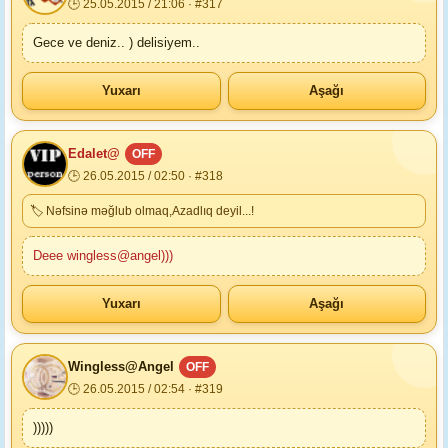
🕒 25.05.2015 / 21:06 · #317
Gece ve deniz.. ) delisiyem..
Yuxarı
Aşağı
Edalet@
OFF
🕒 26.05.2015 / 02:50 · #318
🏷 Nəfsinə məğlub olmaq,Azadlıq deyil...!
Deee wingless@angel)))
Yuxarı
Aşağı
Wingless@Angel
OFF
🕒 26.05.2015 / 02:54 · #319
)))))