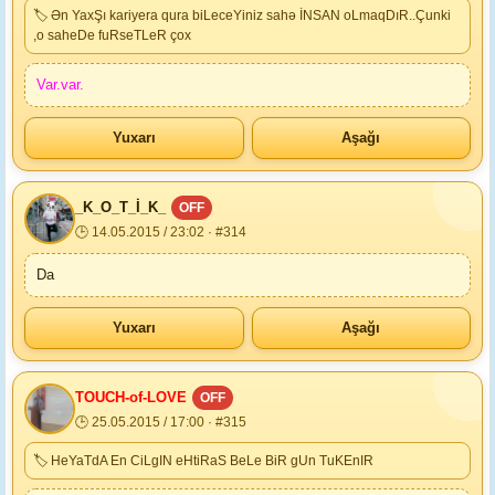
🏷 Ən YaxŞı kariyera qura biLeceYiniz sahə İNSAN oLmaqDıR..Çunki
,o saheDe fuRseTLeR çox
Var.var.
Yuxarı
Aşağı
_K_O_T_İ_K_
OFF
🕒 14.05.2015 / 23:02 · #314
Da
Yuxarı
Aşağı
TOUCH-of-LOVE
OFF
🕒 25.05.2015 / 17:00 · #315
🏷 HeYaTdA En CiLgIN eHtiRaS BeLe BiR gUn TuKEnIR