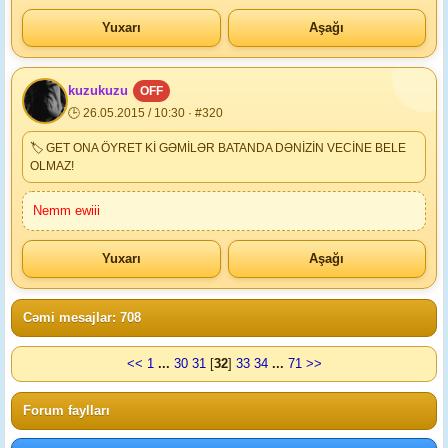
Yuxarı
Aşağı
kuzukuzu
OFF
🕒 26.05.2015 / 10:30 · #320
🏷 GET ONA ÖYRET Kİ GƏMİLƏR BATANDA DƏNİZİN VECİNE BELE
OLMAZ!
Nemm ewiii
Yuxarı
Aşağı
Cəmi mesajlar: 708
<<
1
...
30
31
[
32
]
33
34
...
71
>>
Forum faylları