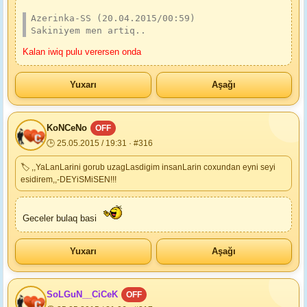
Azerinka-SS (20.04.2015/00:59)
Sakiniyem men artiq..
Kalan iwiq pulu verersen onda
Yuxarı
Aşağı
KoNCeNo
OFF
🕒 25.05.2015 / 19:31 · #316
🏷 ,,YaLanLarini gorub uzagLasdigim insanLarin coxundan eyni seyi
esidirem,,-DEYiSMiSEN!!!
Geceler bulaq basi
Yuxarı
Aşağı
SoLGuN__CiCeK
OFF