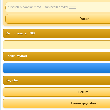
Siseron bi vaxtlar movzu sahibesin sevirdi))))))))
Yuxarı
Cəmi mesajlar: 708
Forum faylları
Keçidlər
Forum
Forum qaydaları