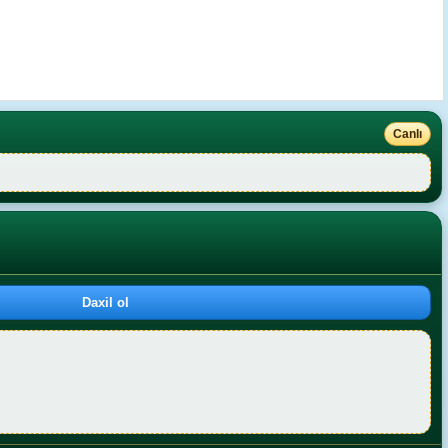
Canlı
Daxil ol