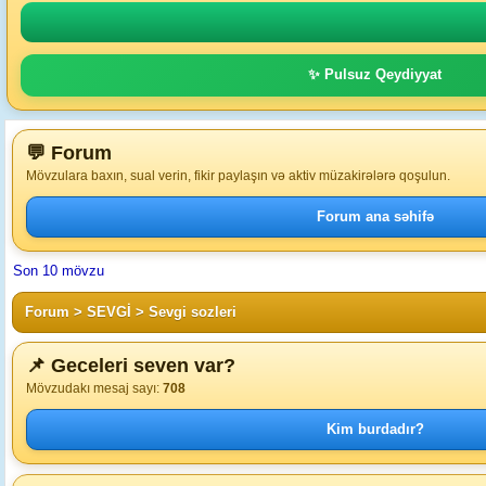
✨ Pulsuz Qeydiyyat
💬 Forum
Mövzulara baxın, sual verin, fikir paylaşın və aktiv müzakirələrə qoşulun.
Forum ana səhifə
Son 10 mövzu
Forum
>
SEVGİ
>
Sevgi sozleri
📌 Geceleri seven var?
Mövzudakı mesaj sayı:
708
Kim burdadır?