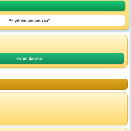
🔑 Şifrəni unutmusan?
Forumda axtar