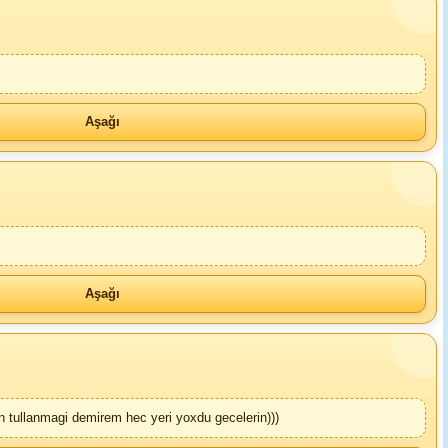
Aşağı
Aşağı
n tullanmagi demirem hec yeri yoxdu gecelerin)))