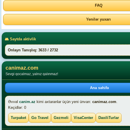
FAQ
Yenilər yuxarı
👥 Saytda aktivlik
Onlayn Tanışlıq: 3633 / 2732
canimaz.com
Sevgi qocalmaz, yalnız qalınmaz!
Ana səhifə
Əvvəl
canim.az
kimi axtaranlar üçün yeni ünvan:
canimaz.com
.
Keçidlər: 0
Turpaket
Go Travel
Gezmeli
VisaCenter
DaxiliTurlar