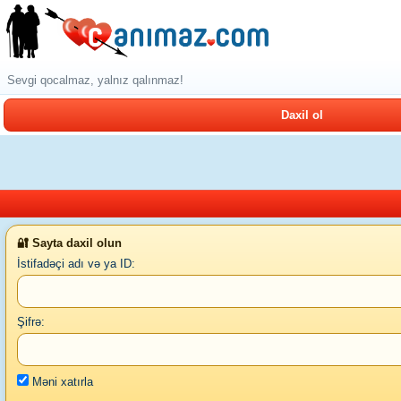
Sevgi qocalmaz, yalnız qalınmaz!
Daxil ol
🔐 Sayta daxil olun
İstifadəçi adı və ya ID:
Şifrə:
Məni xatırla