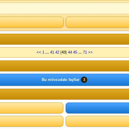
<<
1
...
41
42
[
43
]
44
45
...
71
>>
Bu mövzudakı fayllar
3