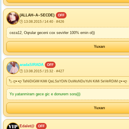
(ALLAH~A~SECDE)
OFF
🕒 13.08.2015 / 14:40 · #426
ceza12, Oqrular geceni cox sevirler 100% emin ol))
Yuxarı
aradaSIRADA
OFF
🕒 13.08.2015 / 15:32 · #427
🏷 ღ• •ღ TaNiDiGiM KiMi QaLSaYDiN DuWuNDuYuN KiMi SeVeRDiM ღ• •ღ
Yo yatanmiram gece gic e donurem sora)))
Yuxarı
Edalet@
OFF