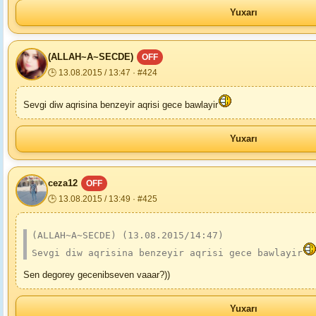
Yuxarı
(ALLAH~A~SECDE)
OFF
🕒 13.08.2015 / 13:47 · #424
Sevgi diw aqrisina benzeyir aqrisi gece bawlayir
Yuxarı
ceza12
OFF
🕒 13.08.2015 / 13:49 · #425
(ALLAH~A~SECDE) (13.08.2015/14:47)
Sevgi diw aqrisina benzeyir aqrisi gece bawlayir
Sen degorey gecenibseven vaaar?))
Yuxarı