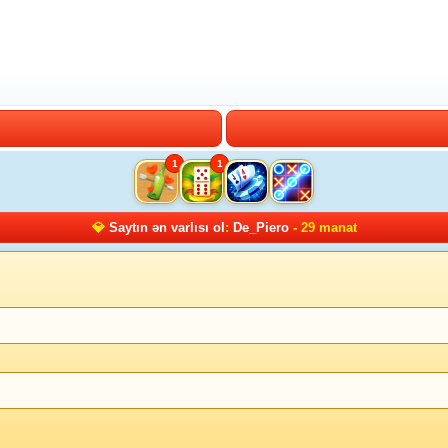
1
1
💎
Saytın ən varlısı ol
:
De_Piero
- 29 manat