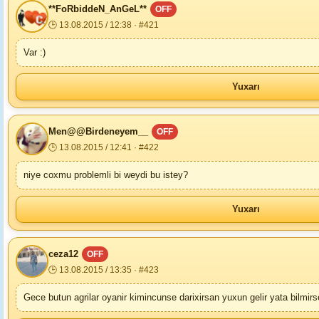
**FoRbiddeN_AnGeL**
OFF
🕒 13.08.2015 / 12:38 · #421
Var :)
Yuxarı
Men@@Birdeneyem__
OFF
🕒 13.08.2015 / 12:41 · #422
niye coxmu problemli bi weydi bu istey?
Yuxarı
ceza12
OFF
🕒 13.08.2015 / 13:35 · #423
Gece butun agrilar oyanir kimincunse darixirsan yuxun gelir yata bilmi